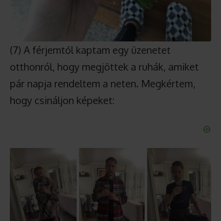
(7) A férjemtől kaptam egy üzenetet
otthonról, hogy megjöttek a ruhák, amiket
pár napja rendeltem a neten. Megkértem,
hogy csináljon képeket: