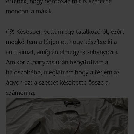
értenék, hogy pontosan mit is szeretne
mondani a másik.
(19) Késésben voltam egy találkozóról, ezért
megkértem a férjemet, hogy készítse ki a
cuccaimat, amíg én elmegyek zuhanyozni.
Amikor zuhanyzás után benyitottam a
hálószobába, megláttam hogy a férjem az
ágyon ezt a szettet készítette össze a
számomra.