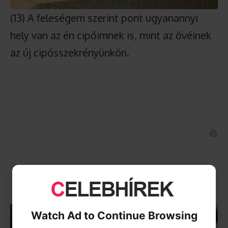
(13) A feleségem szerint pont ugyanannyi
hely van az én cipőimnek is, mint az övéinek
az új cipősszekrényünkön.
Watch Ad to Continue Browsing