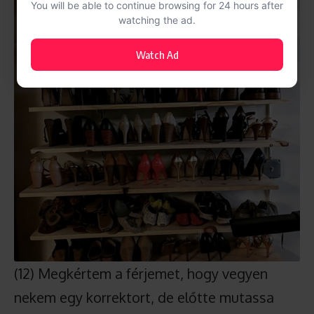
You will be able to continue browsing for 24 hours after
watching the ad.
Watch Ad
(12) Megkértem a férjemet, hogy vegyen
nekem egy korrektort, de előtte mutassa