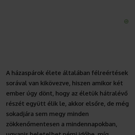
A házaspárok élete általában félreértések
sorával van kikövezve, hiszen amikor két
ember úgy dönt, hogy az életük hátralévő
részét együtt élik le, akkor elsőre, de még
sokadjára sem megy minden
zökkenőmentesen a mindennapokban,
ugyanis beletelhet némi időbe, míg