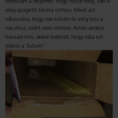
felhívtam a férjemet, hogy nézze meg, van-e
elég spagetti tészta otthon. Mivel azt
válaszolta, hogy van bőven és elég lesz a
vacsihoz, ezért nem vettem. Aztán amikor
hazaaértem, akkor kiderült, hogy nála ezt
jelenti a “bőven”: