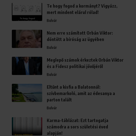
Te hogy fogod a kormányt? Vigyázz,
mert mindent elárul rólad!
Bulvár
Nem erre számított Orbán Viktor:
döntött a bíróság az ügyében
Bulvár
Meglepő számok érkeztek Orbán Viktor
és a Fidesz politikai jövőjéről
Bulvár
Eltűnt a kisfia a Balatonnál:
szívbemarkoló, amit az édesanya a
parton talált
Bulvár
Karma-táblázat: Ezt tartogatja
számodra a sors születési éved
alapján!