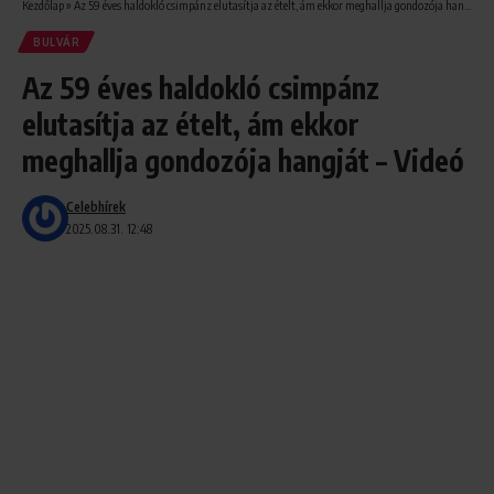
Kezdőlap
»
Az 59 éves haldokló csimpánz elutasítja az ételt, ám ekkor meghallja gondozója hangját – Videó
BULVÁR
Az 59 éves haldokló csimpánz
elutasítja az ételt, ám ekkor
meghallja gondozója hangját – Videó
Celebhírek
2025.08.31. 12:48