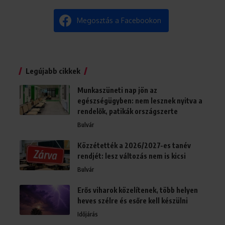
Megosztás a Facebookon
Legújabb cikkek
Munkaszüneti nap jön az
egészségügyben: nem lesznek nyitva a
rendelők, patikák országszerte
Bulvár
Közzétették a 2026/2027-es tanév
rendjét: lesz változás nem is kicsi
Bulvár
Erős viharok közelítenek, több helyen
heves szélre és esőre kell készülni
Időjárás