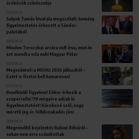
örökösök színésznője
2026.06.23.
Sulyok Tamás hivatala megszólalt: kemény
figyelmeztetés érkezett a Sándor-
palotából
2026.06.23.
Minden Toroczkai arcára volt írva, miután
ezt mondta oda neki Magyar Péter
2026.06.23.
Megszünteti a MOHU 2026 júliusától –
Ezért is fizetni kell hamarosan!
2026.06.23.
Rendkívüli figyelem! Ekkor érkezik a
szupercella! !19 megyére adtak ki
figyelmeztetést! Károkozó szél, nagy
méretű jég és felhőszakadás jön!
2026.06.21.
Megrendítő bejelentés Rubint Rékáról –
sokan nem erre számítottak