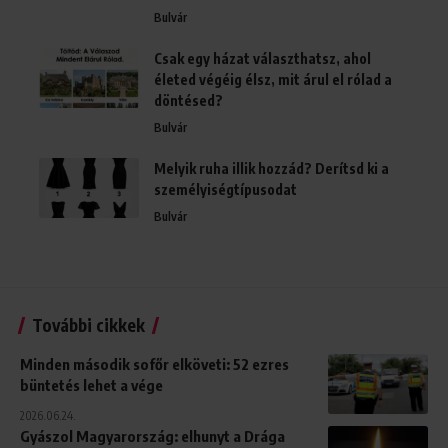
Bulvár
Csak egy házat választhatsz, ahol
életed végéig élsz, mit árul el rólad a
döntésed?
Bulvár
Melyik ruha illik hozzád? Derítsd ki a
személyiségtípusodat
Bulvár
További cikkek
Minden második sofőr elköveti: 52 ezres
büntetés lehet a vége
2026.06.24.
Gyászol Magyarország: elhunyt a Drága