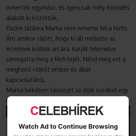
ismerték egymást, és igencsak mély kötödés
alakult ki közöttük.
Elsőre látásra Mama nem ismerte fel a férfit.
Ám amikor rájött, hogy ki áll mellette az
érzelmek kiültek arcára, karját felemelve
simogatta meg a férfi fejét. Nézd meg ezt a
megható videót ember és állat
kapcsolatáról.
Mama békében távozott az élők sorából egy
héttel később.
Watch Ad to Continue Browsing