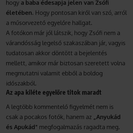
hogy
a baba édesapja jelen van Zsófi
életében
. Hogy pontosan kiről van szó, arról
a műsorvezető egyelőre hallgat.
A fotókon már jól látszik, hogy Zsófi nem a
várandósság legelső szakaszában jár, vagyis
tudatosan akkor döntött a bejelentés
mellett, amikor már biztosan szeretett volna
megmutatni valamit ebből a boldog
időszakból.
Az apa kiléte egyelőre titok maradt
A legtöbb kommentelő figyelmét nem is
csak a pocakos fotók, hanem az
„Anyukád
és Apukád”
megfogalmazás ragadta meg.