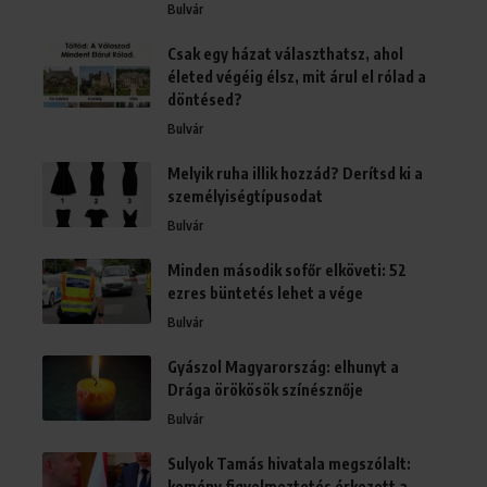
Bulvár
Csak egy házat választhatsz, ahol
életed végéig élsz, mit árul el rólad a
döntésed?
Bulvár
Melyik ruha illik hozzád? Derítsd ki a
személyiségtípusodat
Bulvár
Minden második sofőr elköveti: 52
ezres büntetés lehet a vége
Bulvár
Gyászol Magyarország: elhunyt a
Drága örökösök színésznője
Bulvár
Sulyok Tamás hivatala megszólalt:
kemény figyelmeztetés érkezett a