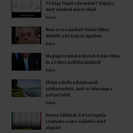
Te hogy fogod a kormányt? Vigyázz,
mert mindent elárul rólad!
Bulvár
Nem erre számított Orbán Viktor:
döntött a bíróság az ügyében
Bulvár
Meglepő számok érkeztek Orbán Viktor
és a Fidesz politikai jövőjéről
Bulvár
Eltűnt a kisfia a Balatonnál:
szívbemarkoló, amit az édesanya a
parton talált
Bulvár
Karma-táblázat: Ezt tartogatja
számodra a sors születési éved
alapján!