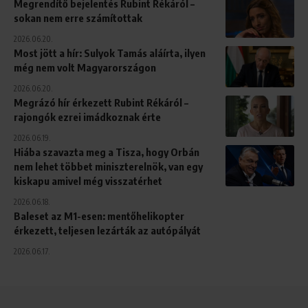
Megrendítő bejelentés Rubint Rékáról –
sokan nem erre számítottak
2026.06.20.
Most jött a hír: Sulyok Tamás aláírta, ilyen
még nem volt Magyarországon
2026.06.20.
Megrázó hír érkezett Rubint Rékáról –
rajongók ezrei imádkoznak érte
2026.06.19.
Hiába szavazta meg a Tisza, hogy Orbán
nem lehet többet miniszterelnök, van egy
kiskapu amivel még visszatérhet
2026.06.18.
Baleset az M1-esen: mentőhelikopter
érkezett, teljesen lezárták az autópályát
2026.06.17.