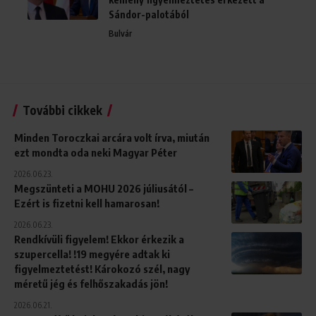
Sándor-palotából
Bulvár
További cikkek
Minden Toroczkai arcára volt írva, miután
ezt mondta oda neki Magyar Péter
2026.06.23.
Megszünteti a MOHU 2026 júliusától –
Ezért is fizetni kell hamarosan!
2026.06.23.
Rendkívüli figyelem! Ekkor érkezik a
szupercella! !19 megyére adtak ki
figyelmeztetést! Károkozó szél, nagy
méretű jég és felhőszakadás jön!
2026.06.21.