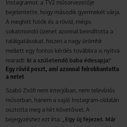
Instagramot: a TV2 műsorvezetője
bejelentette, hogy második gyermekét várja.
A meghitt fotók és a rövid, mégis
sokatmondó üzenet azonnal beindította a
találgatásokat, hiszen a nagy örömhír
mellett egy fontos kérdés továbbra is nyitva
maradt:
ki a születendő baba édesapja?
Egy rövid poszt, ami azonnal felrobbantotta
a netet
Szabó Zsófi nem interjúban, nem televíziós
műsorban, hanem a saját Instagram-oldalán
osztotta meg a hírt követőivel. A
bejegyzéshez ezt írta:
„Egy új fejezet. Már