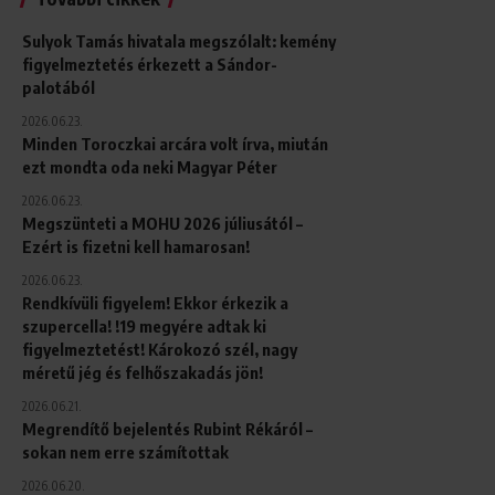
Sulyok Tamás hivatala megszólalt: kemény
figyelmeztetés érkezett a Sándor-
palotából
2026.06.23.
Minden Toroczkai arcára volt írva, miután
ezt mondta oda neki Magyar Péter
2026.06.23.
Megszünteti a MOHU 2026 júliusától –
Ezért is fizetni kell hamarosan!
2026.06.23.
Rendkívüli figyelem! Ekkor érkezik a
szupercella! !19 megyére adtak ki
figyelmeztetést! Károkozó szél, nagy
méretű jég és felhőszakadás jön!
2026.06.21.
Megrendítő bejelentés Rubint Rékáról –
sokan nem erre számítottak
2026.06.20.