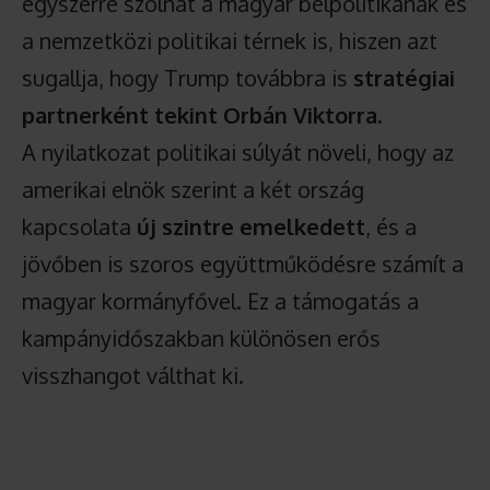
egyszerre szólhat a magyar belpolitikának és
a nemzetközi politikai térnek is, hiszen azt
sugallja, hogy Trump továbbra is
stratégiai
partnerként tekint Orbán Viktorra
.
A nyilatkozat politikai súlyát növeli, hogy az
amerikai elnök szerint a két ország
kapcsolata
új szintre emelkedett
, és a
jövőben is szoros együttműködésre számít a
magyar kormányfővel. Ez a támogatás a
kampányidőszakban különösen erős
visszhangot válthat ki.