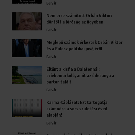
Bulvár
Nem erre számított Orbán Viktor:
döntött a bíróság az ügyében
Bulvár
Meglepő számok érkeztek Orbán Viktor
és a Fidesz politikai jövőjéről
Bulvár
Eltűnt a kisfia a Balatonnál:
szívbemarkoló, amit az édesanya a
parton talált
Bulvár
Karma-táblázat: Ezt tartogatja
számodra a sors születési éved
alapján!
Bulvár