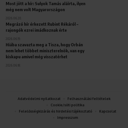
Most jött a hír: Sulyok Tamás aláírta, ilyen
még nem volt Magyarországon
2026.06.20.
Megrázó hír érkezett Rubint Rékáról –
rajongók ezrei imádkoznak érte
2026.06.19.
Hiába szavazta meg a Tisza, hogy Orbán
nem lehet többet miniszterelnök, van egy
kiskapu amivel még visszatérhet
2026.06.18.
Adatvédelmi nyilatkozat
Felhasználási feltételek
Cookie/süti politika
Felelősségkizárás és hirdetési tájékoztató
Kapcsolat
Impresszum