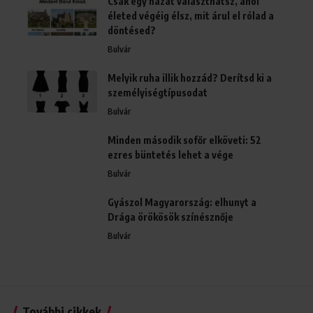
Csak egy házat választhatsz, ahol
életed végéig élsz, mit árul el rólad a
döntésed?
Bulvár
Melyik ruha illik hozzád? Derítsd ki a
személyiségtípusodat
Bulvár
Minden második sofőr elköveti: 52
ezres büntetés lehet a vége
Bulvár
Gyászol Magyarország: elhunyt a
Drága örökösök színésznője
Bulvár
További cikkek