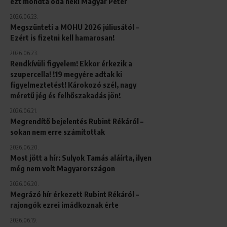
ezt mondta oda neki Magyar Péter
2026.06.23.
Megszünteti a MOHU 2026 júliusától –
Ezért is fizetni kell hamarosan!
2026.06.23.
Rendkívüli figyelem! Ekkor érkezik a
szupercella! !19 megyére adtak ki
figyelmeztetést! Károkozó szél, nagy
méretű jég és felhőszakadás jön!
2026.06.21.
Megrendítő bejelentés Rubint Rékáról –
sokan nem erre számítottak
2026.06.20.
Most jött a hír: Sulyok Tamás aláírta, ilyen
még nem volt Magyarországon
2026.06.20.
Megrázó hír érkezett Rubint Rékáról –
rajongók ezrei imádkoznak érte
2026.06.19.