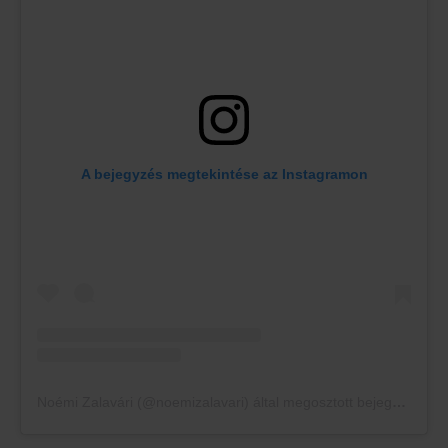
A bejegyzés megtekintése az Instagramon
Noémi Zalavári (@noemizalavari) által megosztott bejegyzés