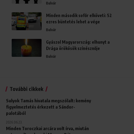
Bulvár
Minden második sofőr elköveti: 52
ezres büntetés lehet a vége
Bulvár
Gyászol Magyarország: elhunyt a
Drága örökösök színésznője
Bulvár
További cikkek
Sulyok Tamás hivatala megszólalt: kemény
figyelmeztetés érkezett a Sándor-
palotából
2026.06.23.
Minden Toroczkai arcára volt írva, miután