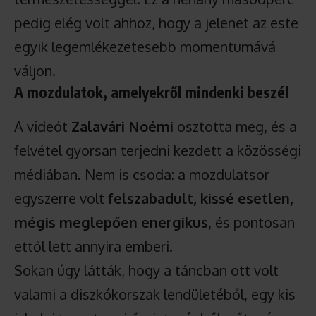
pedig elég volt ahhoz, hogy a jelenet az este
egyik legemlékezetesebb momentumává
váljon.
A mozdulatok, amelyekről mindenki beszél
A videót
Zalavári Noémi
osztotta meg, és a
felvétel gyorsan terjedni kezdett a közösségi
médiában. Nem is csoda: a mozdulatsor
egyszerre volt
felszabadult, kissé esetlen,
mégis meglepően energikus
, és pontosan
ettől lett annyira emberi.
Sokan úgy látták, hogy a táncban ott volt
valami a diszkókorszak lendületéből, egy kis