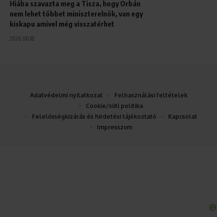
Hiába szavazta meg a Tisza, hogy Orbán
nem lehet többet miniszterelnök, van egy
kiskapu amivel még visszatérhet
2026.06.18.
Adatvédelmi nyilatkozat
Felhasználási feltételek
Cookie/süti politika
Felelősségkizárás és hirdetési tájékoztató
Kapcsolat
Impresszum