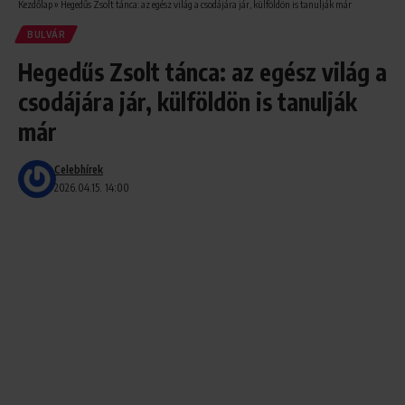
Kezdőlap
»
Hegedűs Zsolt tánca: az egész világ a csodájára jár, külföldön is tanulják már
BULVÁR
Hegedűs Zsolt tánca: az egész világ a
csodájára jár, külföldön is tanulják
már
Celebhírek
2026.04.15. 14:00