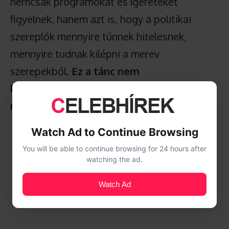
nemcsak programokat és ígéreteket
figyelnek, hanem azt is, hogy a politikai
szereplők mennyire tűnnek hitelesnek,
mennyire tudnak kilépni a merev
szerepekből.
Ez a tánc nem
kampányelemnek hatott, hanem spontán
reakciónak
egy különleges estére.
Watch Ad to Continue Browsing
You will be able to continue browsing for 24 hours after
watching the ad.
Watch Ad