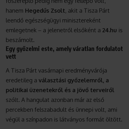
főszereplő pedig nem egy fellépő volt,
hanem
Hegedűs Zsolt
, akit a Tisza Párt
leendő egészségügyi minisztereként
emlegetnek – a jelenetről elsőként a
24.hu
is
beszámolt.
Egy győzelmi este, amely váratlan fordulatot
vett
A Tisza Párt vasárnapi eredményvárója
eredetileg a
választási győzelemről, a
politikai üzenetekről és a jövő terveiről
szólt. A hangulat azonban már az első
percekben felszabadult és ünnepi volt, ami
végül a színpadon is látványos formát öltött.