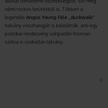
iskolai tornatermi őszinteségből, sőt még
némi rockos beütésből is. Többen a
legendás
Angus Young-féle „duckwalk”
halvány visszhangját is belelátták, ami egy
politikai rendezvény színpadán finoman
szólva is szokatlan látvány.