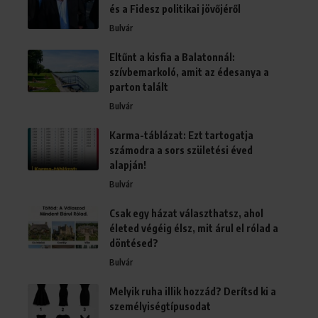
és a Fidesz politikai jövőjéről
Bulvár
Eltűnt a kisfia a Balatonnál:
szívbemarkoló, amit az édesanya a
parton talált
Bulvár
Karma-táblázat: Ezt tartogatja
számodra a sors születési éved
alapján!
Bulvár
Csak egy házat választhatsz, ahol
életed végéig élsz, mit árul el rólad a
döntésed?
Bulvár
Melyik ruha illik hozzád? Derítsd ki a
személyiségtípusodat