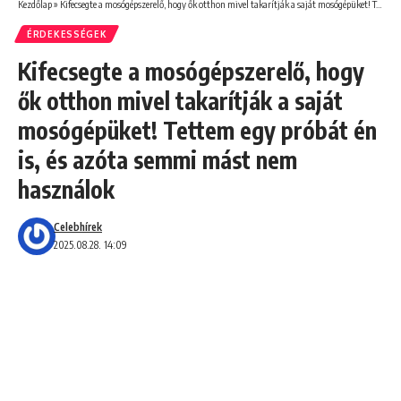
Kezdőlap
»
Kifecsegte a mosógépszerelő, hogy ők otthon mivel takarítják a saját mosógépüket! Tettem egy próbát én is, és azóta semmi mást nem használok
ÉRDEKESSÉGEK
Kifecsegte a mosógépszerelő, hogy
ők otthon mivel takarítják a saját
mosógépüket! Tettem egy próbát én
is, és azóta semmi mást nem
használok
Celebhírek
2025.08.28. 14:09