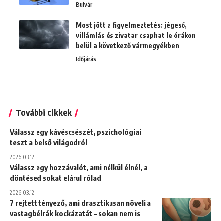
Bulvár
Most jött a figyelmeztetés: jégeső,
villámlás és zivatar csaphat le órákon
belül a következő vármegyékben
Időjárás
További cikkek
Válassz egy kávéscsészét, pszichológiai
teszt a belső világodról
2026.03.12.
Válassz egy hozzávalót, ami nélkül élnél, a
döntésed sokat elárul rólad
2026.03.12.
7 rejtett tényező, ami drasztikusan növeli a
vastagbélrák kockázatát – sokan nem is