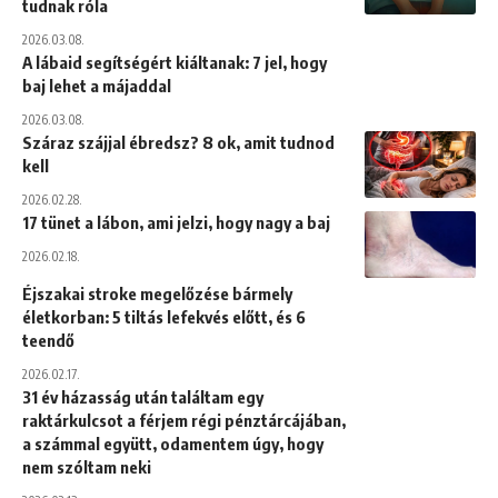
tudnak róla
2026.03.08.
A lábaid segítségért kiáltanak: 7 jel, hogy
baj lehet a májaddal
2026.03.08.
Száraz szájjal ébredsz? 8 ok, amit tudnod
kell
2026.02.28.
17 tünet a lábon, ami jelzi, hogy nagy a baj
2026.02.18.
Éjszakai stroke megelőzése bármely
életkorban: 5 tiltás lefekvés előtt, és 6
teendő
2026.02.17.
31 év házasság után találtam egy
raktárkulcsot a férjem régi pénztárcájában,
a számmal együtt, odamentem úgy, hogy
nem szóltam neki