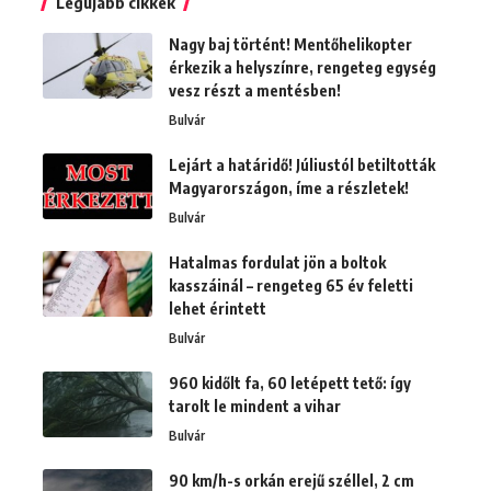
Legújabb cikkek
Nagy baj történt! Mentőhelikopter
érkezik a helyszínre, rengeteg egység
vesz részt a mentésben!
Bulvár
Lejárt a határidő! Júliustól betiltották
Magyarországon, íme a részletek!
Bulvár
Hatalmas fordulat jön a boltok
kasszáinál – rengeteg 65 év feletti
lehet érintett
Bulvár
960 kidőlt fa, 60 letépett tető: így
tarolt le mindent a vihar
Bulvár
90 km/h-s orkán erejű széllel, 2 cm