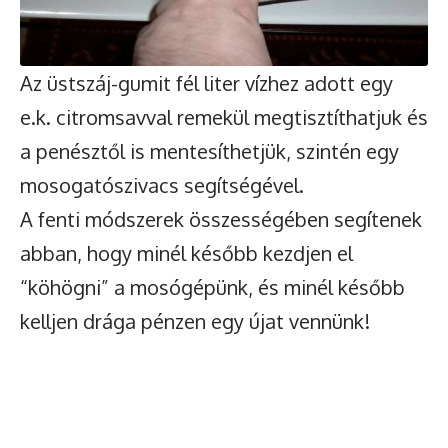
Az üstszáj-gumit fél liter vízhez adott egy
e.k. citromsavval remekül megtisztíthatjuk és
a penésztől is mentesíthetjük, szintén egy
mosogatószivacs segítségével.
A fenti módszerek összességében segítenek
abban, hogy minél később kezdjen el
“köhögni” a mosógépünk, és minél később
kelljen drága pénzen egy újat vennünk!