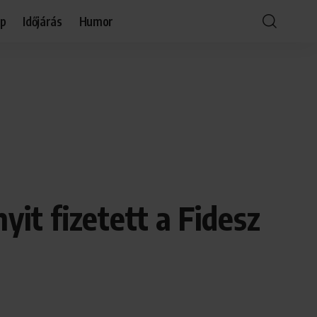
óp
Időjárás
Humor
yit fizetett a Fidesz