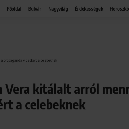
Főoldal
Bulvár
Nagyvilág
Érdekességek
Horoszk
esz a propaganda videókért a celebeknek
 Vera kitálalt arról menn
rt a celebeknek