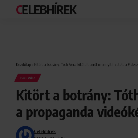
CELEBHÍREK
Kezdőlap
»
Kitört a botrány: Tóth Vera kitálalt arról mennyit fizetett a Fid
BULVÁR
Kitört a botrány: Tóth
a propaganda videóké
Celebhírek