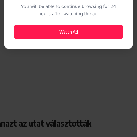
You will be able to continue browsing for 24
hours after watching the ad.
Watch Ad
nazt az utat választották