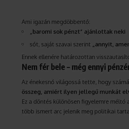
Ami igazán megdöbbentő:
„baromi sok pénzt” ajánlottak neki
sőt, saját szavai szerint
„annyit, amen
Ennek ellenére határozottan visszautasít
Nem fér bele – még ennyi pénzé
Az énekesnő világossá tette, hogy számá
összeg, amiért ilyen jellegű munkát el
Ez a döntés különösen figyelemre méltó 
több ismert arc jelenik meg politikai tar