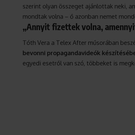
szerint olyan összeget ajánlottak neki, 
mondtak volna – ő azonban nemet mond
„Annyit fizettek volna, amennyi
Tóth Vera a Telex After műsorában beszé
bevonni propagandavideók készítéséb
egyedi esetről van szó, többeket is megk