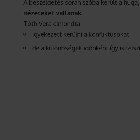
A beszélgetés során szóba került a húga, 
nézeteket vallanak
.
Tóth Vera elmondta:
igyekezett kerülni a konfliktusokat
de a különbségek időnként így is felsz