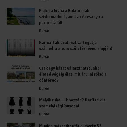
Eltűnt a kisfia a Balatonnál:
szívbemarkoló, amit az édesanya a
parton talált
Bulvár
Karma-táblázat: Ezt tartogatja
számodra a sors születési éved alapján!
Bulvár
Csak egy házat választhatsz, ahol
életed végéig élsz, mit árul el rólad a
döntésed?
Bulvár
Melyik ruha illik hozzád? Derítsd ki a
személyiségtípusodat
Bulvár
Minden második sofőr elköveti: 52