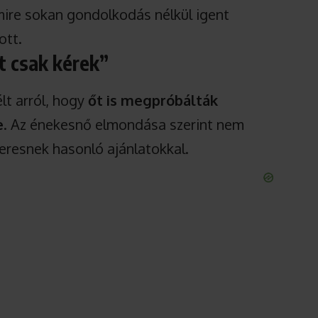
amire sokan gondolkodás nélkül igent
ott.
t csak kérek”
lt arról, hogy
őt is megpróbálták
e
. Az énekesnő elmondása szerint nem
eresnek hasonló ajánlatokkal.