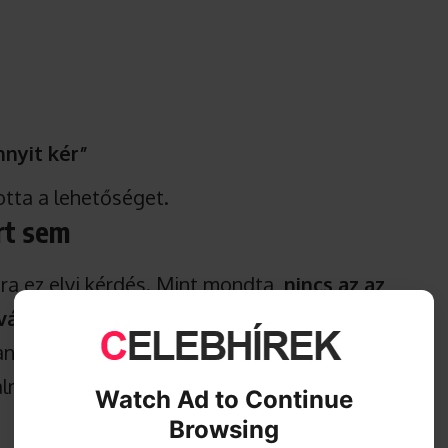
nyit kér”
otta a lehetőséget.
rt sem
ra ez elvi kérdés. Mint mondta,
nincs az az
vállalna
.
annak fényében, hogy a közéletben egyre
talmakban.
Watch Ad to Continue
Browsing