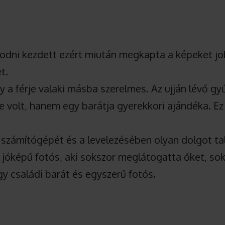
odni kezdett ezért miután megkapta a képeket j
t.
gy a férje valaki másba szerelmes. Az ujján lévő g
e volt, hanem egy barátja gyerekkori ajándéka. Ez
 számítógépét és a levelezésében olyan dolgot tal
 jóképű fotós, aki sokszor meglátogatta őket, so
gy családi barát és egyszerű fotós.