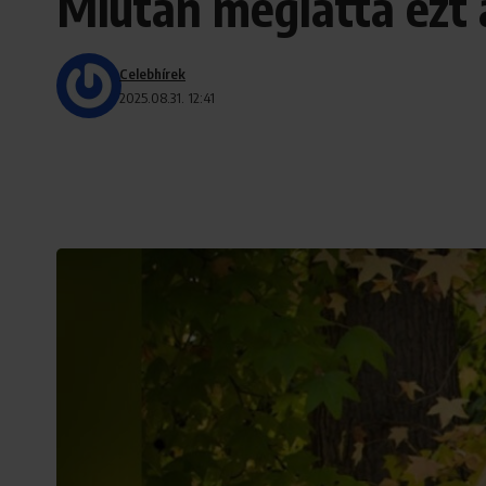
Miután meglátta ezt a
Celebhírek
2025.08.31. 12:41