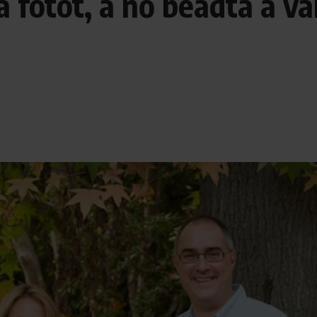
 fotót, a nő beadta a v