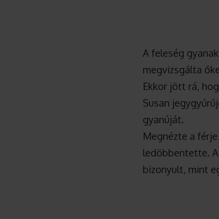
A feleség gyanak
megvizsgálta őke
Ekkor jött rá, ho
Susan jegygyűrűj
gyanúját.
Megnézte a férje
ledöbbentette. A
bizonyult, mint e