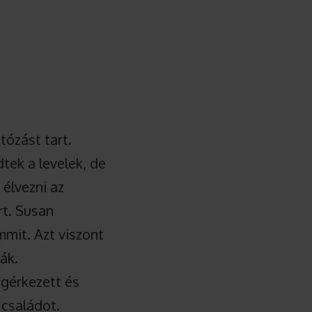
ózást tart.
tek a levelek, de
élvezni az
rt. Susan
mit. Azt viszont
ák.
egérkezett és
 családot.