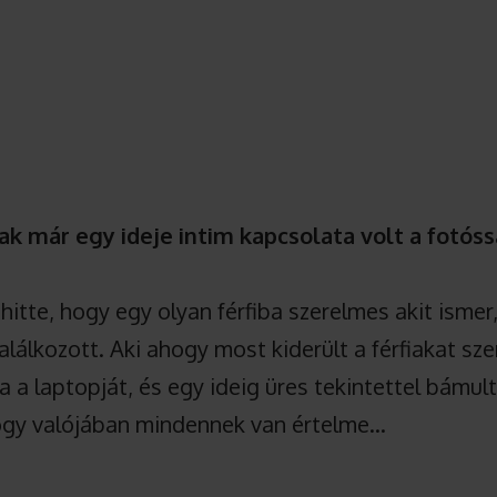
k már egy ideje intim kapcsolata volt a fotóss
hitte, hogy egy olyan férfiba szerelmes akit ismer
lálkozott. Aki ahogy most kiderült a férfiakat sze
 a laptopját, és egy ideig üres tekintettel bámul
 hogy valójában mindennek van értelme…