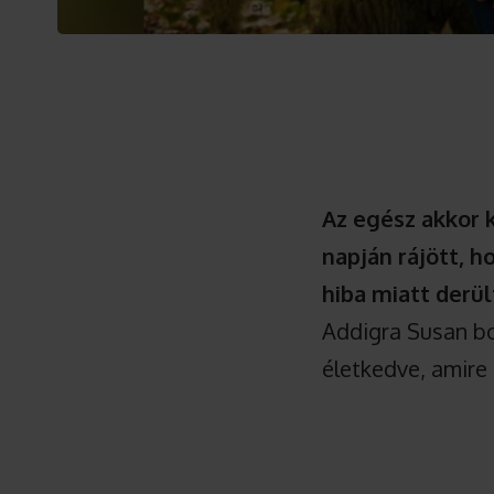
Az egész akkor 
napján rájött, h
hiba miatt derült
Addigra Susan bo
életkedve, amire 