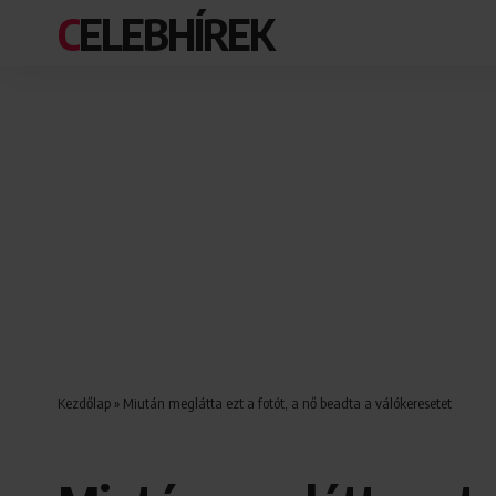
CELEBHÍREK
Kezdőlap
»
Miután meglátta ezt a fotót, a nő beadta a válókeresetet
BULVÁR