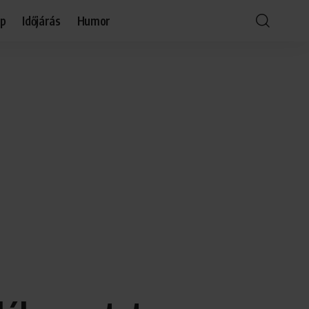
óp
Időjárás
Humor