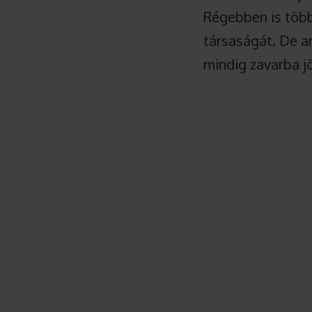
Régebben is több
társaságát. De am
mindig zavarba jö