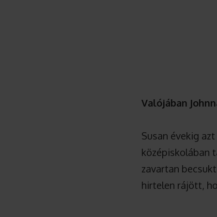
Valójában Johnna
Susan évekig azt 
középiskolában ta
zavartan becsukta
hirtelen rájött,