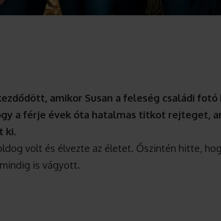
kezdődött, amikor Susan a feleség családi fotó
ogy a férje évek óta hatalmas titkot rejteget, 
 ki.
ldog volt és élvezte az életet. Őszintén hitte, h
mindig is vágyott.