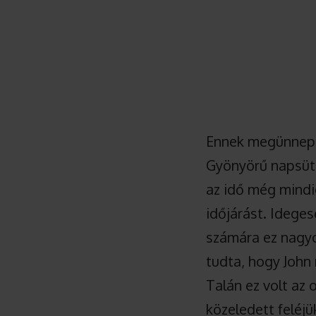
Ennek megünneplé
Gyönyörű napsütés
az idő még mindi
időjárást. Ideges
számára ez nagyo
tudta, hogy John
Talán ez volt az
közeledett feléjü