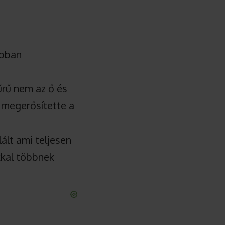
obban
yűrű nem az ő és
 megerősítette a
ált ami teljesen
kkal többnek