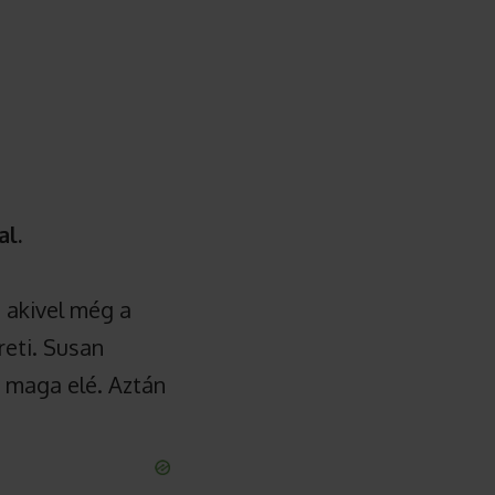
al.
, akivel még a
reti. Susan
t maga elé. Aztán