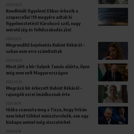
2026.06.23.
Rendkívüli figyelem! Ekkor érkezik a
szupercella! !19 megyére adtak ki
figyelmeztetést! Károkozó szél, nagy
méretű jég és felhőszakadás jön!
2026.06.21.
Megrendítő bejelentés Rubint Rékáról –
sokan nem erre számítottak
2026.06.20.
Most jött a hír: Sulyok Tamás aláírta, ilyen
még nem volt Magyarországon
2026.06.20.
Megrázó hír érkezett Rubint Rékáról –
rajongók ezrei imádkoznak érte
2026.06.19.
Hiába szavazta meg a Tisza, hogy Orbán
nem lehet többet miniszterelnök, van egy
kiskapu amivel még visszatérhet
2026.06.18.