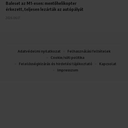
Baleset az M1-esen: mentőhelikopter
érkezett, teljesen lezárták az autópályát
2026.06.17.
Adatvédelmi nyilatkozat
Felhasználási feltételek
Cookie/süti politika
Felelősségkizárás és hirdetési tájékoztató
Kapcsolat
Impresszum