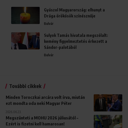
Gyászol Magyarország: elhunyt a
Drága örökösök színésznője
Bulvár
Sulyok Tamás hivatala megszólalt:
kemény figyelmeztetés érkezett a
Sándor-palotából
Bulvár
További cikkek
Minden Toroczkai arcára volt írva, miután
ezt mondta oda neki Magyar Péter
2026.06.23.
Megszünteti a MOHU 2026 júliusától –
Ezért is fizetni kell hamarosan!