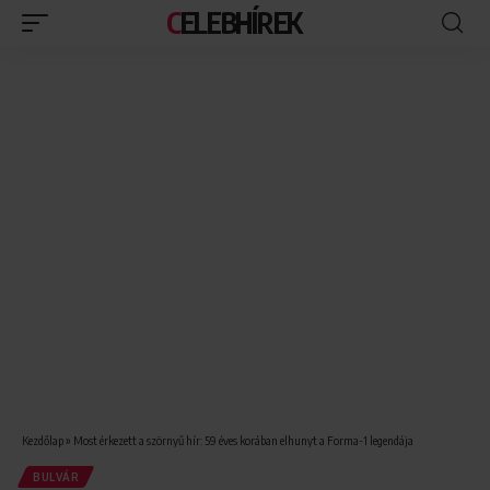
CELEBHÍREK
Kezdőlap
»
Most érkezett a szörnyű hír: 59 éves korában elhunyt a Forma-1 legendája
BULVÁR