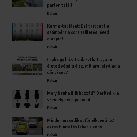
parton talált
Bulvár
Karma-táblázat: Ezt tartogatja
számodra a sors születési éved
alapján!
Bulvár
Csak egy házat választhatsz, ahol
életed végéig élsz, mit árul el rólad a
döntésed?
Bulvár
Melyik ruha illik hozzád? Derítsd ki a
személyiségtípusodat
Bulvár
Minden második sofőr elköveti: 52
ezres büntetés lehet a vége
Bulvár