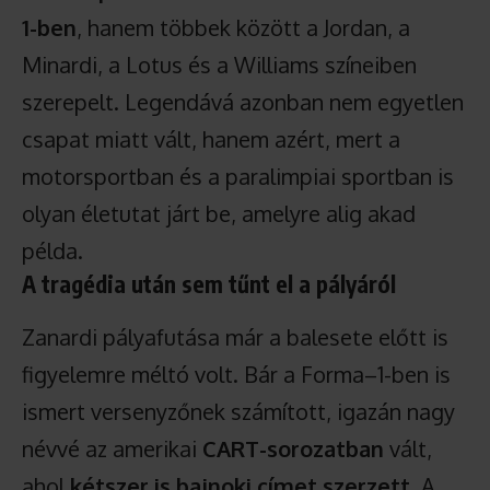
1-ben
, hanem többek között a Jordan, a
Minardi, a Lotus és a Williams színeiben
szerepelt. Legendává azonban nem egyetlen
csapat miatt vált, hanem azért, mert a
motorsportban és a paralimpiai sportban is
olyan életutat járt be, amelyre alig akad
példa.
A tragédia után sem tűnt el a pályáról
Zanardi pályafutása már a balesete előtt is
figyelemre méltó volt. Bár a Forma–1-ben is
ismert versenyzőnek számított, igazán nagy
névvé az amerikai
CART-sorozatban
vált,
ahol
kétszer is bajnoki címet szerzett
. A