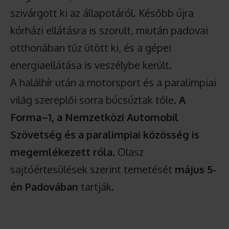
szivárgott ki az állapotáról. Később újra
kórházi ellátásra is szorult, miután padovai
otthonában tűz ütött ki, és a gépei
energiaellátása is veszélybe került.
A halálhír után a motorsport és a paralimpiai
világ szereplői sorra búcsúztak tőle.
A
Forma–1, a Nemzetközi Automobil
Szövetség és a paralimpiai közösség is
megemlékezett róla
. Olasz
sajtóértesülések szerint temetését
május 5-
én Padovában
tartják.