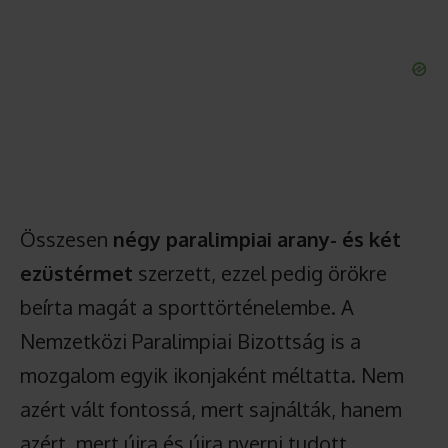
Összesen
négy paralimpiai arany- és két
ezüstérmet
szerzett, ezzel pedig örökre
beírta magát a sporttörténelembe. A
Nemzetközi Paralimpiai Bizottság is a
mozgalom egyik ikonjaként méltatta. Nem
azért vált fontossá, mert sajnálták, hanem
azért, mert újra és újra nyerni tudott.