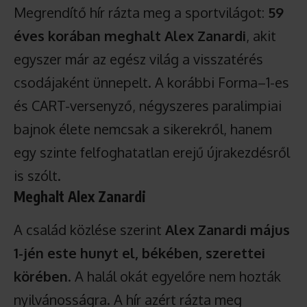
Megrendítő hír rázta meg a sportvilágot:
59
éves korában meghalt Alex Zanardi
, akit
egyszer már az egész világ a visszatérés
csodájaként ünnepelt. A korábbi Forma–1-es
és CART-versenyző, négyszeres paralimpiai
bajnok élete nemcsak a sikerekről, hanem
egy szinte felfoghatatlan erejű újrakezdésről
is szólt.
Meghalt Alex Zanardi
A család közlése szerint
Alex Zanardi május
1-jén este hunyt el, békében, szerettei
körében
. A halál okát egyelőre nem hozták
nyilvánosságra. A hír azért rázta meg