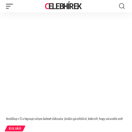
CELEBHÍREK
Kezdőlap
»
Ő a tegnapi súlyos baleset áldozata: Járdán gázolták el, kiderült, hogy várandós volt
BULVÁR