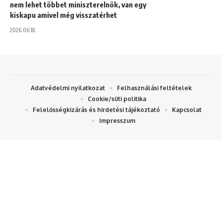
nem lehet többet miniszterelnök, van egy
kiskapu amivel még visszatérhet
2026.06.18.
Adatvédelmi nyilatkozat
Felhasználási feltételek
Cookie/süti politika
Felelősségkizárás és hirdetési tájékoztató
Kapcsolat
Impresszum