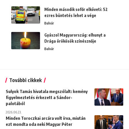
Minden második sofőr elköveti: 52
ezres büntetés lehet a vége
Bulvár
Gyászol Magyarország: elhunyt a
Drága örökösök színésznője
Bulvár
További cikkek
Sulyok Tamás hivatala megszólalt: kemény
figyelmeztetés érkezett a Sándor-
palotából
2026.06.23.
Minden Toroczkai arcára volt írva, miután
ezt mondta oda neki Magyar Péter