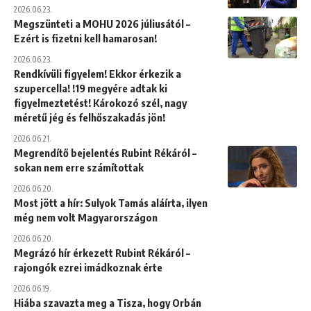
2026.06.23.
Megszünteti a MOHU 2026 júliusától –
Ezért is fizetni kell hamarosan!
2026.06.23.
Rendkívüli figyelem! Ekkor érkezik a
szupercella! !19 megyére adtak ki
figyelmeztetést! Károkozó szél, nagy
méretű jég és felhőszakadás jön!
2026.06.21.
Megrendítő bejelentés Rubint Rékáról –
sokan nem erre számítottak
2026.06.20.
Most jött a hír: Sulyok Tamás aláírta, ilyen
még nem volt Magyarországon
2026.06.20.
Megrázó hír érkezett Rubint Rékáról –
rajongók ezrei imádkoznak érte
2026.06.19.
Hiába szavazta meg a Tisza, hogy Orbán