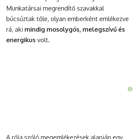
You will be able to continue browsing for 24 hours after
Munkatársai megrendítő szavakkal
watching the ad.
búcsúztak tőle, olyan emberként emlékezve
Watch Ad
rá, aki
mindig mosolygós, melegszívű és
energikus
volt.
A róla szóló megemlékezések alapján egy