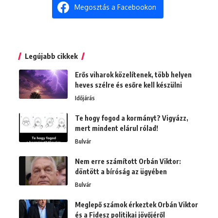
Megosztás a Facebookon
Legújabb cikkek
Erős viharok közelítenek, több helyen
heves szélre és esőre kell készülni
Időjárás
Te hogy fogod a kormányt? Vigyázz,
mert mindent elárul rólad!
Bulvár
Nem erre számított Orbán Viktor:
döntött a bíróság az ügyében
Bulvár
Meglepő számok érkeztek Orbán Viktor
és a Fidesz politikai jövőjéről