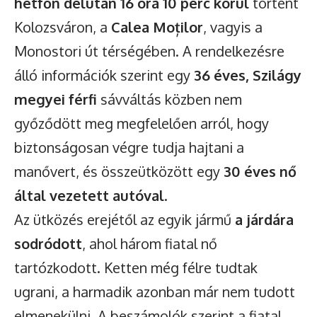
hétfőn délután 16 óra 10 perc körül
történt
Kolozsváron, a
Calea Moților
, vagyis a
Monostori út térségében. A rendelkezésre
álló információk szerint egy
36 éves, Szilágy
megyei férfi
sávváltás közben nem
győződött meg megfelelően arról, hogy
biztonságosan végre tudja hajtani a
manővert, és összeütközött egy
30 éves nő
által vezetett autóval
.
Az ütközés erejétől az egyik jármű
a járdára
sodródott
, ahol három fiatal nő
tartózkodott. Ketten még félre tudtak
ugrani, a harmadik azonban már nem tudott
elmenekülni. A beszámolók szerint a fiatal