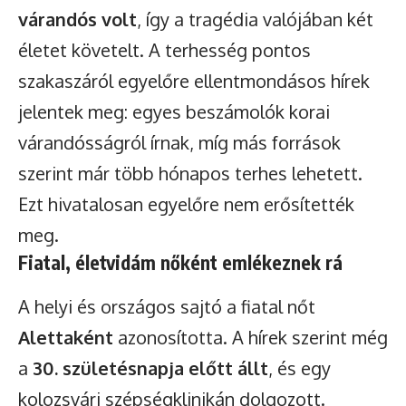
várandós volt
, így a tragédia valójában két
életet követelt. A terhesség pontos
szakaszáról egyelőre ellentmondásos hírek
jelentek meg: egyes beszámolók korai
várandósságról írnak, míg más források
szerint már több hónapos terhes lehetett.
Ezt hivatalosan egyelőre nem erősítették
meg.
Fiatal, életvidám nőként emlékeznek rá
A helyi és országos sajtó a fiatal nőt
Alettaként
azonosította. A hírek szerint még
a
30. születésnapja előtt állt
, és egy
Watch Ad to Continue Browsing
kolozsvári szépségklinikán dolgozott.