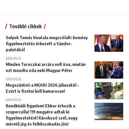
További cikkek
Sulyok Tamás hivatala megszólalt: kemény
figyelmeztetés érkezett a Sándor-
palotából
2026.06.23.
Minden Toroczkai arcára volt írva, miután
ezt mondta oda neki Magyar Péter
2026.06.23.
Megszünteti a MOHU 2026 júliusától –
Ezért is fizetni kell hamarosan!
2026.06.23.
Rendkívüli figyelem! Ekkor érkezik a
szupercella! !19 megyére adtak ki
figyelmeztetést! Károkozó szél, nagy
méretű jég és felhőszakadás jön!