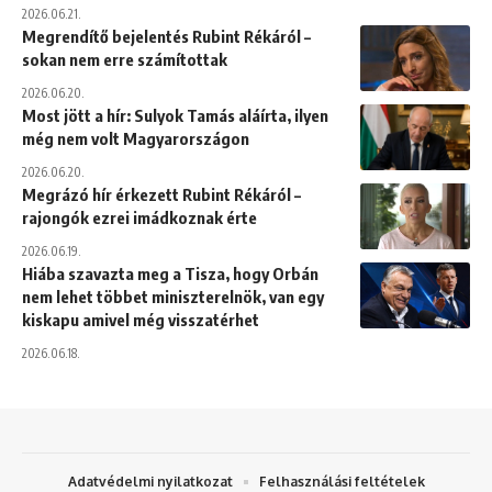
2026.06.21.
Megrendítő bejelentés Rubint Rékáról –
sokan nem erre számítottak
2026.06.20.
Most jött a hír: Sulyok Tamás aláírta, ilyen
még nem volt Magyarországon
2026.06.20.
Megrázó hír érkezett Rubint Rékáról –
rajongók ezrei imádkoznak érte
2026.06.19.
Hiába szavazta meg a Tisza, hogy Orbán
nem lehet többet miniszterelnök, van egy
kiskapu amivel még visszatérhet
2026.06.18.
Adatvédelmi nyilatkozat
Felhasználási feltételek