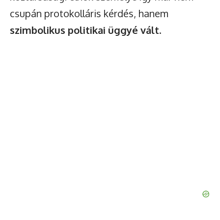
csupán protokolláris kérdés, hanem
szimbolikus politikai üggyé vált
.
Watch Ad to Continue Browsing
You will be able to continue browsing for 24 hours after
watching the ad.
Watch Ad