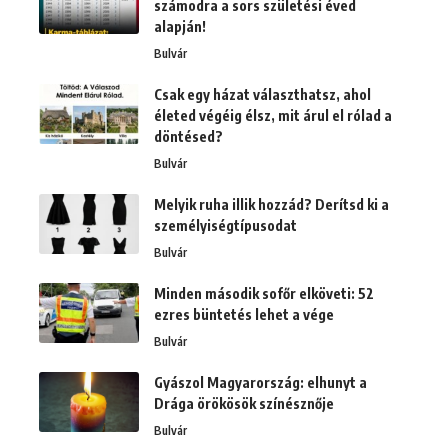
számodra a sors születési éved
alapján!
Bulvár
Csak egy házat választhatsz, ahol
életed végéig élsz, mit árul el rólad a
döntésed?
Bulvár
Melyik ruha illik hozzád? Derítsd ki a
személyiségtípusodat
Bulvár
Minden második sofőr elköveti: 52
ezres büntetés lehet a vége
Bulvár
Gyászol Magyarország: elhunyt a
Drága örökösök színésznője
Bulvár