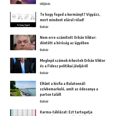
Időjárás
Te hogy fogod a kormányt? Vigyázz,
mert mindent elárul rólad!
Bulvár
Nem erre számított Orbán Viktor:
döntött a bíróság az ügyében
Bulvár
Meglepő számok érkeztek Orbán Viktor
és a Fidesz politikai jövőjéről
Bulvár
Eltűnt a kisfia a Balatonnál:
szívbemarkoló, amit az édesanya a
parton talált
Bulvár
Karma-táblázat: Ezt tartogatja