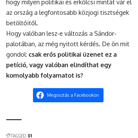
hogy milyen politikai és erkölcsi mintát vár el
az ország a legfontosabb közjogi tisztségek
betöltőitől.
Hogy valóban lesz-e változás a Sándor-
palotában, az még nyitott kérdés. De ön mit
gondol:
csak erős politikai üzenet ez a
petíció, vagy valóban elindíthat egy
komolyabb folyamatot is?
Megosztás a Facebookon
TAGGED:
01