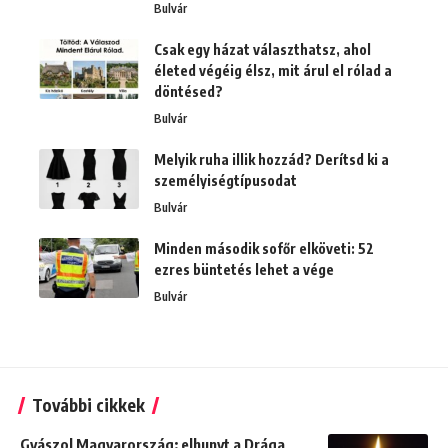
Bulvár
Csak egy házat választhatsz, ahol
életed végéig élsz, mit árul el rólad a
döntésed?
Bulvár
Melyik ruha illik hozzád? Derítsd ki a
személyiségtípusodat
Bulvár
Minden második sofőr elköveti: 52
ezres büntetés lehet a vége
Bulvár
További cikkek
Gyászol Magyarország: elhunyt a Drága