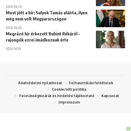
2026.06.20.
Most jött a hír: Sulyok Tamás aláírta, ilyen
még nem volt Magyarországon
2026.06.20.
Megrázó hír érkezett Rubint Rékáról –
rajongók ezrei imádkoznak érte
2026.06.19.
Adatvédelmi nyilatkozat
Felhasználási feltételek
Cookie/süti politika
Felelősségkizárás és hirdetési tájékoztató
Kapcsolat
Impresszum