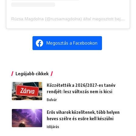
Rúzsa Magdolna (@ruzsamagdolna) által megosztott bejegyzés
Megosztás a Facebookon
Legújabb cikkek
Közzétették a 2026/2027-es tanév
rendjét: lesz változás nem is kicsi
Bulvár
Erős viharok közelítenek, több helyen
heves szélre és esőre kell készülni
Időjárás