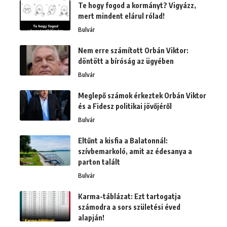
Te hogy fogod a kormányt? Vigyázz,
mert mindent elárul rólad!
Bulvár
Nem erre számított Orbán Viktor:
döntött a bíróság az ügyében
Bulvár
Meglepő számok érkeztek Orbán Viktor
és a Fidesz politikai jövőjéről
Bulvár
Eltűnt a kisfia a Balatonnál:
szívbemarkoló, amit az édesanya a
parton talált
Bulvár
Karma-táblázat: Ezt tartogatja
számodra a sors születési éved
alapján!