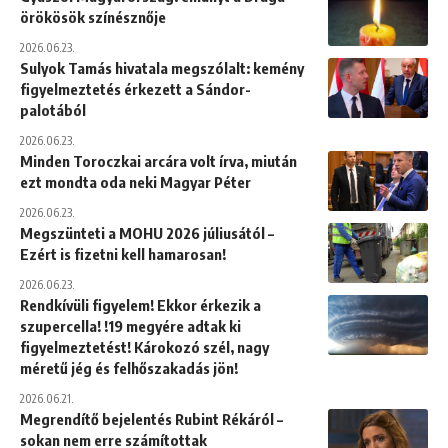
örökösök színésznője
2026.06.23.
Sulyok Tamás hivatala megszólalt: kemény
figyelmeztetés érkezett a Sándor-
palotából
2026.06.23.
Minden Toroczkai arcára volt írva, miután
ezt mondta oda neki Magyar Péter
2026.06.23.
Megszünteti a MOHU 2026 júliusától –
Ezért is fizetni kell hamarosan!
2026.06.23.
Rendkívüli figyelem! Ekkor érkezik a
szupercella! !19 megyére adtak ki
figyelmeztetést! Károkozó szél, nagy
méretű jég és felhőszakadás jön!
2026.06.21.
Megrendítő bejelentés Rubint Rékáról –
sokan nem erre számítottak