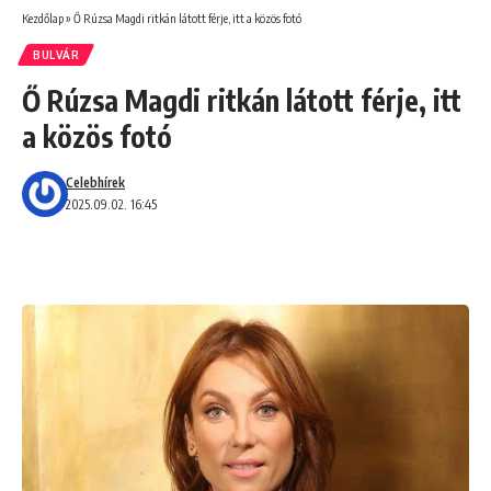
Kezdőlap
»
Ő Rúzsa Magdi ritkán látott férje, itt a közös fotó
BULVÁR
Ő Rúzsa Magdi ritkán látott férje, itt
a közös fotó
Celebhírek
2025.09.02. 16:45