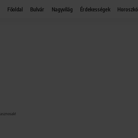
Főoldal
Bulvár
Nagyvilág
Érdekességek
Horoszk
hasznosak!