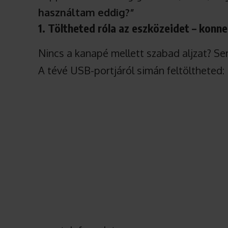
használtam eddig?”
1. Töltheted róla az eszközeidet – konne
Nincs a kanapé mellett szabad aljzat? S
A tévé USB-portjáról simán feltöltheted: