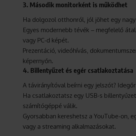
3. Második monitorként is működhet
Ha dolgozol otthonról, jól jöhet egy nagy
Egyes modernebb tévék – megfelelő átala
vagy PC-d képét.
Prezentáció, videóhívás, dokumentumsze
képernyőn.
4. Billentyűzet és egér csatlakoztatása
A távirányítóval beírni egy jelszót? Idegőr
Ha csatlakoztatsz egy USB-s billentyűzete
számítógéppé válik.
Gyorsabban kereshetsz a YouTube-on, e
vagy a streaming alkalmazásokat.