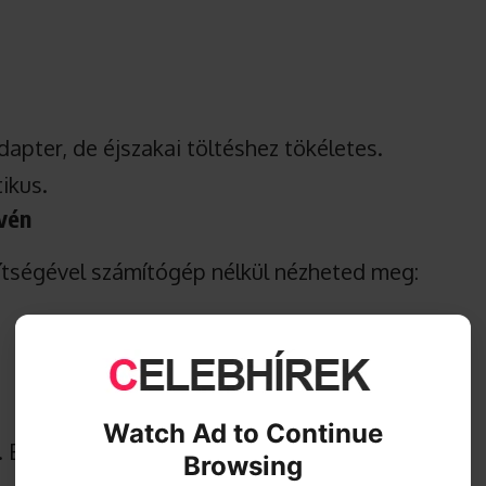
adapter, de éjszakai töltéshez tökéletes.
ikus.
évén
ítségével számítógép nélkül nézheted meg:
Watch Ad to Continue
s. Bedugod, megnyitod a fájlkezelőt, és már
Browsing