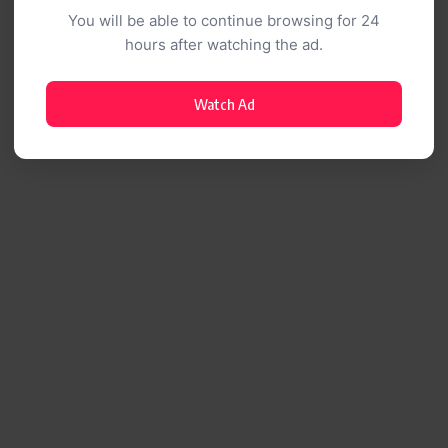
You will be able to continue browsing for 24
hours after watching the ad.
Watch Ad