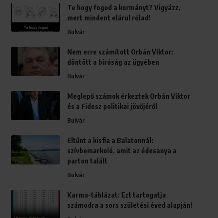
Te hogy fogod a kormányt? Vigyázz,
mert mindent elárul rólad!
Bulvár
Nem erre számított Orbán Viktor:
döntött a bíróság az ügyében
Bulvár
Meglepő számok érkeztek Orbán Viktor
és a Fidesz politikai jövőjéről
Bulvár
Eltűnt a kisfia a Balatonnál:
szívbemarkoló, amit az édesanya a
parton talált
Bulvár
Karma-táblázat: Ezt tartogatja
számodra a sors születési éved alapján!