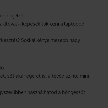
obb kijelző.
kítóval – képesek tükrözni a laptopod
rkesztés? Sokkal kényelmesebb nagy
lő.
t, sőt akár egeret is, a tévéd szinte mini
gyszerűbben használhatod a böngészőt