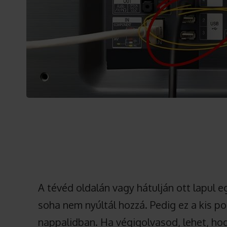
A tévéd oldalán vagy hátulján ott lapul e
soha nem nyúltál hozzá. Pedig ez a kis po
nappalidban. Ha végigolvasod, lehet, ho