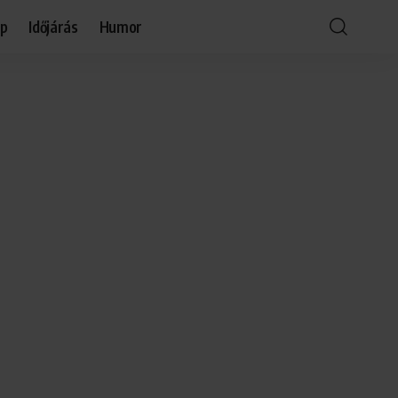
óp
Időjárás
Humor