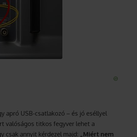
gy apró USB-csatlakozó – és jó eséllyel
rt valóságos titkos fegyver lehet a
gy csak annyit kérdezel majd:
„Miért nem