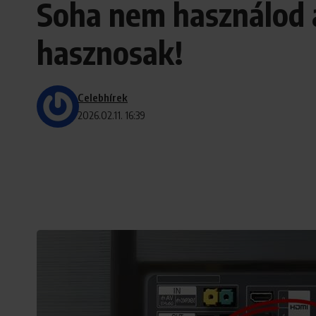
Soha nem használod a
hasznosak!
Celebhírek
2026.02.11. 16:39