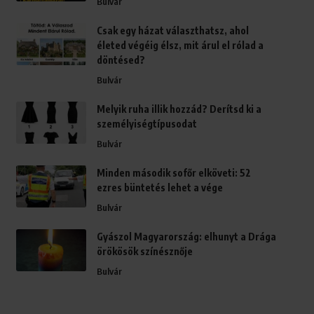
Bulvár
Csak egy házat választhatsz, ahol
életed végéig élsz, mit árul el rólad a
döntésed?
Bulvár
Melyik ruha illik hozzád? Derítsd ki a
személyiségtípusodat
Bulvár
Minden második sofőr elköveti: 52
ezres büntetés lehet a vége
Bulvár
Gyászol Magyarország: elhunyt a Drága
örökösök színésznője
Bulvár