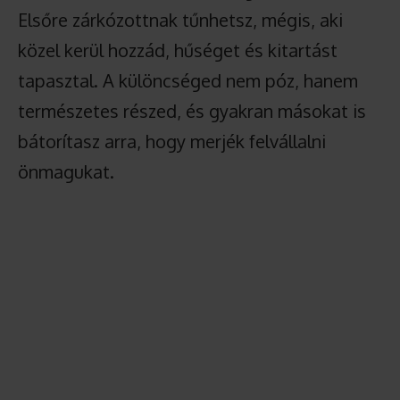
Elsőre zárkózottnak tűnhetsz, mégis, aki
közel kerül hozzád, hűséget és kitartást
tapasztal. A különcséged nem póz, hanem
természetes részed, és gyakran másokat is
bátorítasz arra, hogy merjék felvállalni
önmagukat.