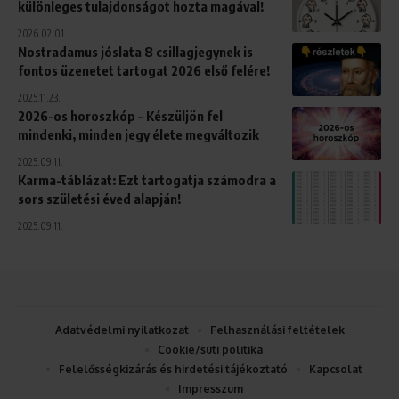
különleges tulajdonságot hozta magával!
2026.02.01.
Nostradamus jóslata 8 csillagjegynek is
fontos üzenetet tartogat 2026 első felére!
2025.11.23.
2026-os horoszkóp – Készüljön fel
mindenki, minden jegy élete megváltozik
2025.09.11.
Karma-táblázat: Ezt tartogatja számodra a
sors születési éved alapján!
2025.09.11.
Adatvédelmi nyilatkozat
Felhasználási feltételek
Cookie/süti politika
Felelősségkizárás és hirdetési tájékoztató
Kapcsolat
Impresszum