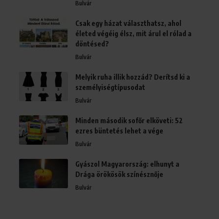
Bulvár
Csak egy házat választhatsz, ahol
életed végéig élsz, mit árul el rólad a
döntésed?
Bulvár
Melyik ruha illik hozzád? Derítsd ki a
személyiségtípusodat
Bulvár
Minden második sofőr elköveti: 52
ezres büntetés lehet a vége
Bulvár
Gyászol Magyarország: elhunyt a
Drága örökösök színésznője
Bulvár