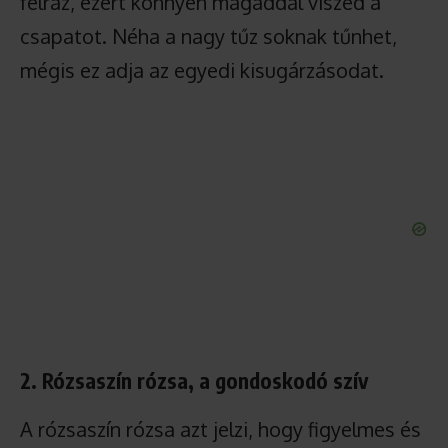
felráz, ezért könnyen magaddal viszed a
csapatot. Néha a nagy tűz soknak tűnhet,
mégis ez adja az egyedi kisugárzásodat.
2. Rózsaszín rózsa, a gondoskodó szív
A rózsaszín rózsa azt jelzi, hogy figyelmes és