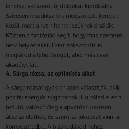
lehetsz, aki szeret új dolgokat kipróbálni.
Szívesen mozdulsz ki a megszokott keretek
közül, mert a rutin hamar szűknek érződik.
Közben a fantáziád segít, hogy más szemmel
nézz helyzeteket. Ezért sokszor ott is
meglátod a lehetőséget, ahol más csak
akadályt lát.
4. Sárga rózsa, az optimista alkat
A sárga rózsát gyakran azok választják, akik
pozitív energiát sugároznak. Ha nálad is ez a
befutó, valószínűleg alapvetően derűsen
állsz az élethez, és szeretsz jókedvet vinni a
környezetedbe. A bizakodásod nehéz