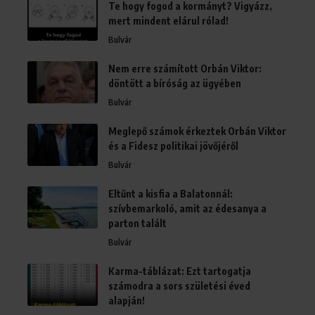
Te hogy fogod a kormányt? Vigyázz,
mert mindent elárul rólad!
Bulvár
Nem erre számított Orbán Viktor:
döntött a bíróság az ügyében
Bulvár
Meglepő számok érkeztek Orbán Viktor
és a Fidesz politikai jövőjéről
Bulvár
Eltűnt a kisfia a Balatonnál:
szívbemarkoló, amit az édesanya a
parton talált
Bulvár
Karma-táblázat: Ezt tartogatja
számodra a sors születési éved
alapján!