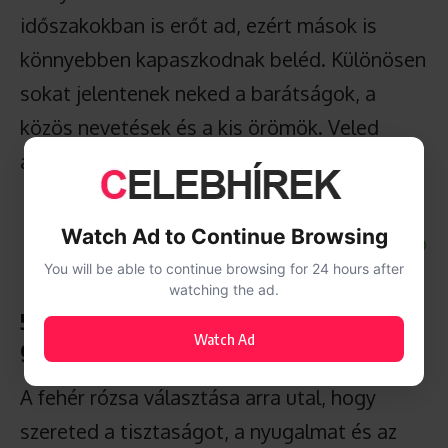
időszakokban is erőt ad, ezért mások is
könnyebben kapaszkodnak beléd. Különösen
sokat jelentenek neked a barátságok, a
közös nevetések és a kis örömök. Veled
általában könnyű fellélegezni.
Watch Ad to Continue Browsing
You will be able to continue browsing for 24 hours after
watching the ad.
5. Fehér rózsa, a nyugodt és bölcs
Watch Ad
gondolkodó
A fehér rózsa választása arra utal, hogy
szereted a tisztaságot, a nyugalmat és az