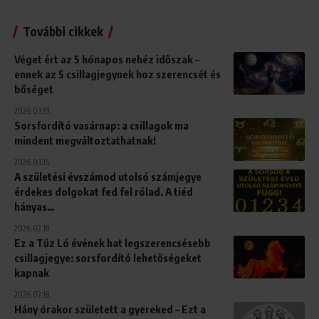
További cikkek
Véget ért az 5 hónapos nehéz időszak –
ennek az 5 csillagjegynek hoz szerencsét és
bőséget
2026.03.19.
Sorsfordító vasárnap: a csillagok ma
mindent megváltoztathatnak!
2026.03.15.
A születési évszámod utolsó számjegye
érdekes dolgokat fed fel rólad. A tiéd
hányas…
2026.02.18.
Ez a Tűz Ló évének hat legszerencsésebb
csillagjegye: sorsfordító lehetőségeket
kapnak
2026.02.18.
Hány órakor született a gyereked – Ezt a