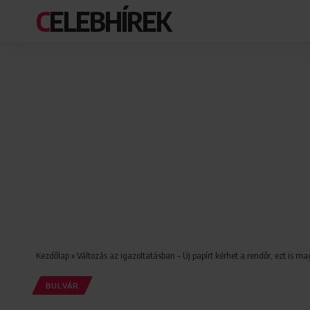
CELEBHÍREK
Kezdőlap
»
Változás az igazoltatásban – Új papírt kérhet a rendőr, ezt is m
BULVÁR