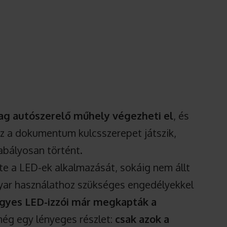
lag autószerelő műhely végezheti el
, és
 Ez a dokumentum kulcsszerepet játszik,
zabályosan történt.
tte a LED-ek alkalmazását, sokáig nem állt
gyar használathoz szükséges engedélyekkel
gyes LED-izzói már megkapták a
még egy lényeges részlet:
csak azok a