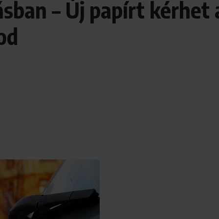
sban – Új papírt kérhet a
od