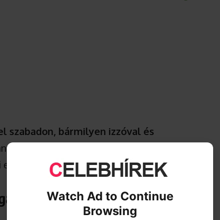
l szabadon, bármilyen izzóval és
an meghatározza, milyen feltételek mellett
Aki ezt nem veszi komolyan, könnyen
Watch Ad to Continue
gálisan?
Browsing