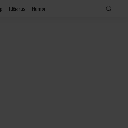
óp
Időjárás
Humor