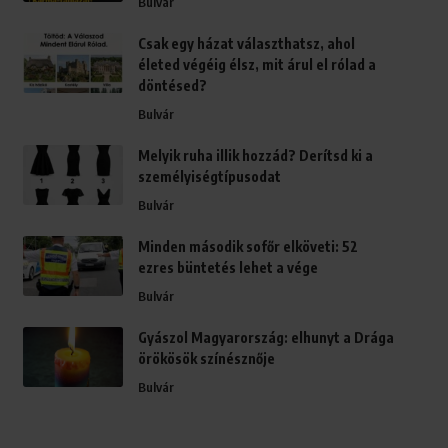
Bulvár
Csak egy házat választhatsz, ahol
életed végéig élsz, mit árul el rólad a
döntésed?
Bulvár
Melyik ruha illik hozzád? Derítsd ki a
személyiségtípusodat
Bulvár
Minden második sofőr elköveti: 52
ezres büntetés lehet a vége
Bulvár
Gyászol Magyarország: elhunyt a Drága
örökösök színésznője
Bulvár