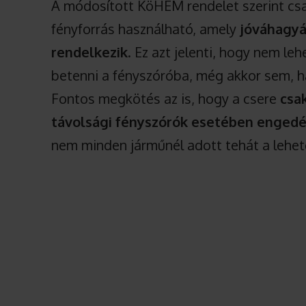
A módosított KöHÉM rendelet szerint csa
fényforrás használható, amely
jóváhagyás
rendelkezik
. Ez azt jelenti, hogy nem le
betenni a fényszóróba, még akkor sem, ha
Fontos megkötés az is, hogy a csere
csa
távolsági fényszórók esetében engedé
nem minden járműnél adott tehát a lehe