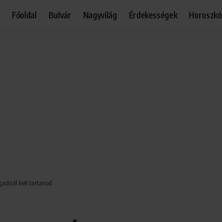
Főoldal
Bulvár
Nagyvilág
Érdekességek
Horoszk
agadnál kell tartanod