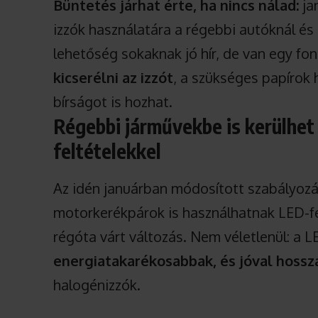
Büntetés járhat érte, ha nincs nálad:
ja
izzók használatára a régebbi autóknál 
lehetőség sokaknak jó hír, de van egy fo
kicserélni az izzót
, a szükséges papírok
bírságot is hozhat.
Régebbi járművekbe is kerülhet
feltételekkel
Az idén januárban módosított szabályozá
motorkerékpárok is használhatnak LED-f
régóta várt változás. Nem véletlenül: a 
energiatakarékosabbak, és jóval hoss
halogénizzók.