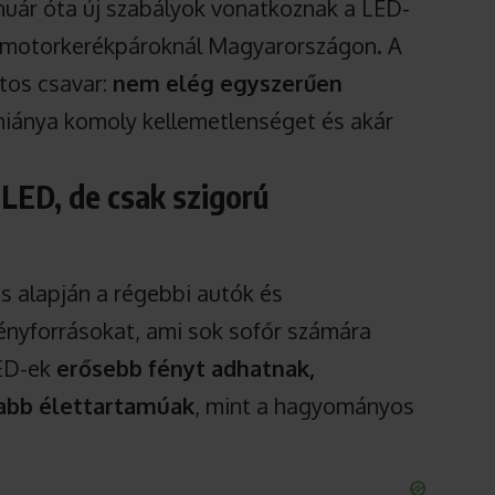
nuár óta új szabályok vonatkoznak a LED-
és motorkerékpároknál Magyarországon. A
ntos csavar:
nem elég egyszerűen
 hiánya komoly kellemetlenséget és akár
 LED, de csak szigorú
s alapján a régebbi autók és
ényforrásokat, ami sok sofőr számára
LED-ek
erősebb fényt adhatnak,
zabb élettartamúak
, mint a hagyományos