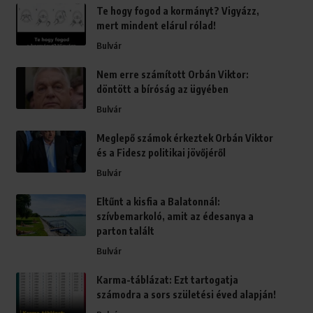
Te hogy fogod a kormányt? Vigyázz,
mert mindent elárul rólad!
Bulvár
Nem erre számított Orbán Viktor:
döntött a bíróság az ügyében
Bulvár
Meglepő számok érkeztek Orbán Viktor
és a Fidesz politikai jövőjéről
Bulvár
Eltűnt a kisfia a Balatonnál:
szívbemarkoló, amit az édesanya a
parton talált
Bulvár
Karma-táblázat: Ezt tartogatja
számodra a sors születési éved alapján!