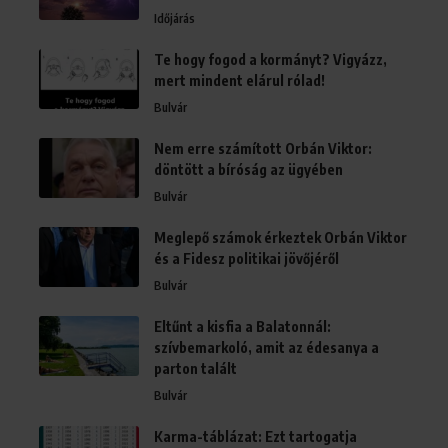
Időjárás
Te hogy fogod a kormányt? Vigyázz,
mert mindent elárul rólad!
Bulvár
Nem erre számított Orbán Viktor:
döntött a bíróság az ügyében
Bulvár
Meglepő számok érkeztek Orbán Viktor
és a Fidesz politikai jövőjéről
Bulvár
Eltűnt a kisfia a Balatonnál:
szívbemarkoló, amit az édesanya a
parton talált
Bulvár
Karma-táblázat: Ezt tartogatja