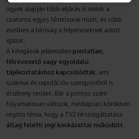
ügyek alapján több eljárás is indult a
csatorna egyes hírműsorai miatt, és több
esetben a bíróság a felpereseknek adott
igazat.
A kifogások jellemzően
pontatlan,
félrevezető vagy egyoldalú
tájékoztatáshoz kapcsolódtak
, ami
szakmai és reputációs szempontból is
érzékeny terület. Bár a pontos szám
folyamatosan változik, médiapiaci körökben
régóta téma, hogy a TV2 hírszolgáltatása
átlag feletti jogi kockázattal működött
.