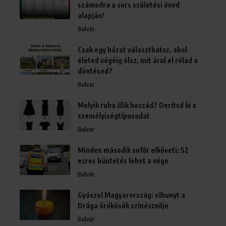
számodra a sors születési éved
alapján!
Bulvár
Csak egy házat választhatsz, ahol
életed végéig élsz, mit árul el rólad a
döntésed?
Bulvár
Melyik ruha illik hozzád? Derítsd ki a
személyiségtípusodat
Bulvár
Minden második sofőr elköveti: 52
ezres büntetés lehet a vége
Bulvár
Gyászol Magyarország: elhunyt a
Drága örökösök színésznője
Bulvár