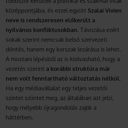
többször kerültek a politikai és szakmai viták
középpontjába, és ezzel együtt
Szalai Vivien
neve is rendszeresen előkerült a
nyilvános konfliktusokban
. Távozása ezért
sokak szerint nemcsak belső szervezeti
döntés, hanem egy korszak lezárása is lehet.
A mostani lépésből az is kiolvasható, hogy a
vezetés szerint
a korábbi struktúra már
nem volt fenntartható változtatás nélkül
.
Ha egy médiavállalat egy teljes vezetői
szintet szüntet meg, az általában azt jelzi,
hogy mélyebb újragondolás zajlik a
háttérben.