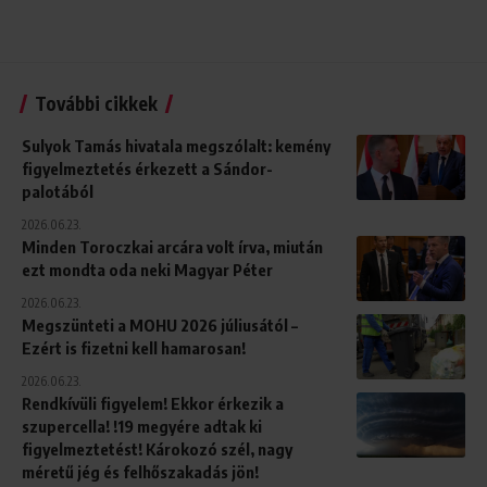
További cikkek
Sulyok Tamás hivatala megszólalt: kemény
figyelmeztetés érkezett a Sándor-
palotából
2026.06.23.
Minden Toroczkai arcára volt írva, miután
ezt mondta oda neki Magyar Péter
2026.06.23.
Megszünteti a MOHU 2026 júliusától –
Ezért is fizetni kell hamarosan!
2026.06.23.
Rendkívüli figyelem! Ekkor érkezik a
szupercella! !19 megyére adtak ki
figyelmeztetést! Károkozó szél, nagy
méretű jég és felhőszakadás jön!