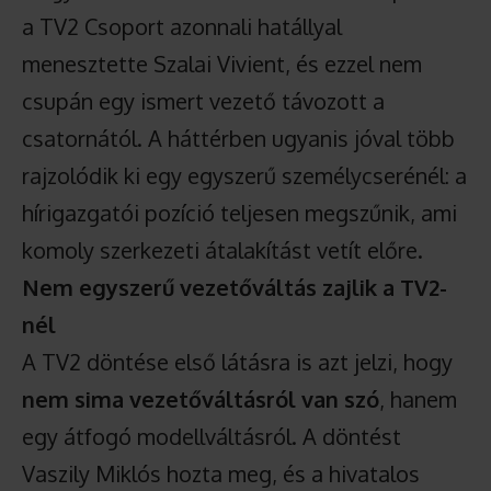
a TV2 Csoport azonnali hatállyal
menesztette Szalai Vivient, és ezzel nem
csupán egy ismert vezető távozott a
csatornától. A háttérben ugyanis jóval több
rajzolódik ki egy egyszerű személycserénél: a
hírigazgatói pozíció teljesen megszűnik, ami
komoly szerkezeti átalakítást vetít előre.
Nem egyszerű vezetőváltás zajlik a TV2-
nél
A TV2 döntése első látásra is azt jelzi, hogy
nem sima vezetőváltásról van szó
, hanem
egy átfogó modellváltásról. A döntést
Vaszily Miklós hozta meg, és a hivatalos