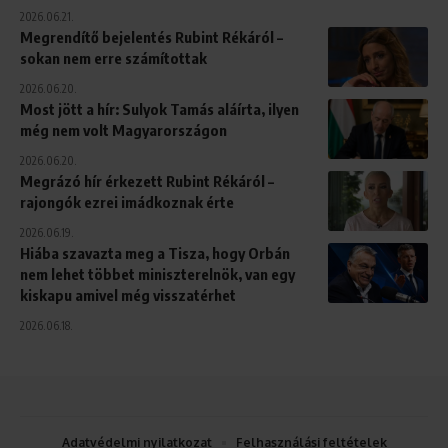
2026.06.21.
Megrendítő bejelentés Rubint Rékáról –
sokan nem erre számítottak
2026.06.20.
Most jött a hír: Sulyok Tamás aláírta, ilyen
még nem volt Magyarországon
2026.06.20.
Megrázó hír érkezett Rubint Rékáról –
rajongók ezrei imádkoznak érte
2026.06.19.
Hiába szavazta meg a Tisza, hogy Orbán
nem lehet többet miniszterelnök, van egy
kiskapu amivel még visszatérhet
2026.06.18.
Adatvédelmi nyilatkozat
Felhasználási feltételek