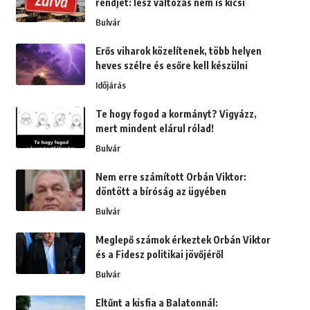
rendjét: lesz változás nem is kicsi
Bulvár
Erős viharok közelítenek, több helyen
heves szélre és esőre kell készülni
Időjárás
Te hogy fogod a kormányt? Vigyázz,
mert mindent elárul rólad!
Bulvár
Nem erre számított Orbán Viktor:
döntött a bíróság az ügyében
Bulvár
Meglepő számok érkeztek Orbán Viktor
és a Fidesz politikai jövőjéről
Bulvár
Eltűnt a kisfia a Balatonnál: