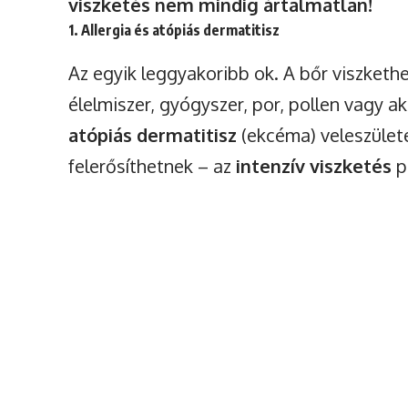
viszketés nem mindig ártalmatlan!
1. Allergia és atópiás dermatitisz
Az egyik leggyakoribb ok. A bőr viszketh
élelmiszer, gyógyszer, por, pollen vagy ak
atópiás dermatitisz
(ekcéma) veleszülete
felerősíthetnek – az
intenzív viszketés
p