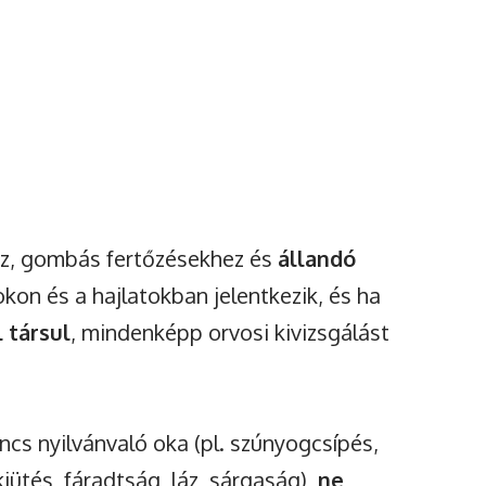
, gombás fertőzésekhez és
állandó
kon és a hajlatokban jelentkezik, és ha
l társul
, mindenképp orvosi kivizsgálást
ncs nyilvánvaló oka (pl. szúnyogcsípés,
iütés, fáradtság, láz, sárgaság),
ne