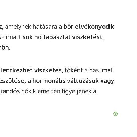
oz, amelynek hatására
a bőr elvékonyodik
se miatt
sok nő tapasztal viszketést,
rön
.
elentkezhet viszketés
, főként a has, mell
feszülése, a hormonális változások vagy
árandós nők kiemelten figyeljenek a