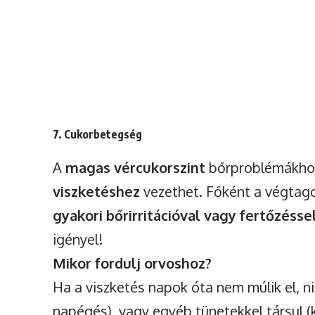
7. Cukorbetegség
A
magas vércukorszint
bőrproblémákhoz
viszketéshez
vezethet. Főként a végtago
gyakori bőrirritációval vagy fertőzésse
igényel!
Mikor fordulj orvoshoz?
Ha a viszketés napok óta nem múlik el, ni
napégés), vagy egyéb tünetekkel társul (k