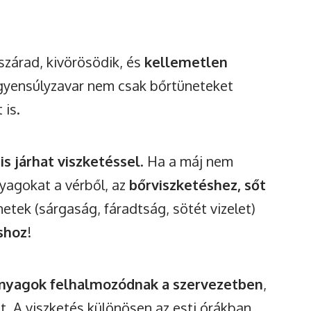
szárad, kivörösödik, és
kellemetlen
egyensúlyzavar nem csak bőrtüneteket
 is.
s járhat viszketéssel
. Ha a máj nem
nyagokat a vérből, az
bőrviszketéshez, sőt
etek (sárgaság, fáradtság, sötét vizelet)
shoz
!
Watch Ad to Continue
Browsing
yagok felhalmozódnak a szervezetben
,
t. A viszketés különösen az esti órákban
You will be able to continue browsing for 24