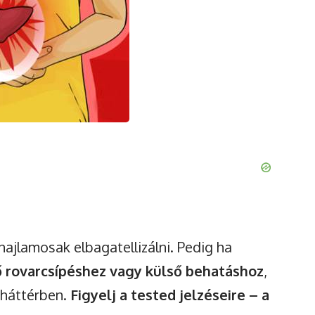
hajlamosak elbagatellizálni. Pedig ha
 rovarcsípéshez vagy külső behatáshoz
,
 háttérben.
Figyelj a tested jelzéseire – a