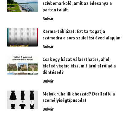
szívbemarkoló, amit az édesanya a
parton talált
Bulvár
Karma-táblázat: Ezt tartogatja
számodra a sors születési éved alapján!
Bulvár
Csak egy házat választhatsz, ahol
életed végéig élsz, mit árul el rólad a
döntésed?
Bulvár
Melyik ruha illik hozzád? Derítsd ki a
személyiségtípusodat
Bulvár