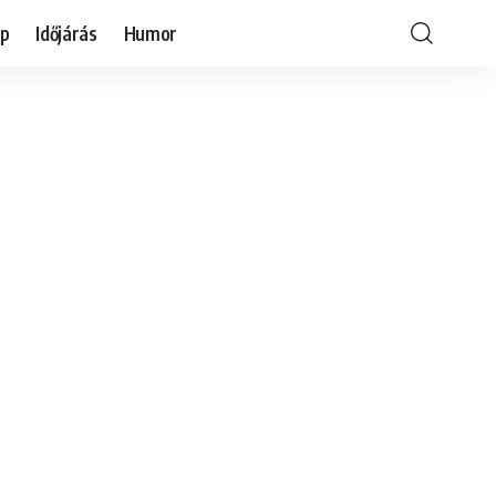
óp
Időjárás
Humor