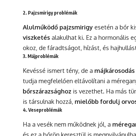
2. Pajzsmirigy problémák
Alulműködő pajzsmirigy
esetén a bőr ki
viszketés
alakulhat ki. Ez a hormonális 
okoz, de fáradtságot, hízást, és hajhullást
3. Májproblémák
Kevéssé ismert tény, de a
májkárosodás i
tudja megfelelően eltávolítani a mérega
bőrszárazsághoz
is vezethet. Ha más tün
is társulnak hozzá,
mielőbb fordulj orvo
4. Veseproblémák
Ha a vesék nem működnek jól, a
méregan
és ez a bőrön keresztül is megnyilvánulha