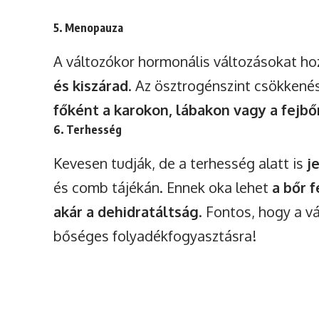
5. Menopauza
A változókor hormonális változásokat h
és kiszárad
. Az ösztrogénszint csökkené
főként a karokon, lábakon vagy a fejbő
6. Terhesség
Kevesen tudják, de a terhesség alatt is
j
és comb tájékán. Ennek oka lehet
a bőr 
akár a dehidratáltság
. Fontos, hogy a v
bőséges folyadékfogyasztásra!