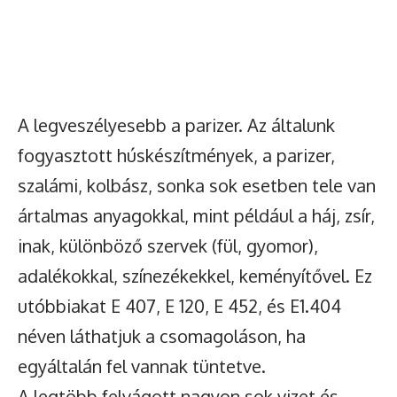
A legveszélyesebb a parizer. Az általunk
fogyasztott húskészítmények, a parizer,
szalámi, kolbász, sonka sok esetben tele van
ártalmas anyagokkal, mint például a háj, zsír,
inak, különböző szervek (fül, gyomor),
adalékokkal, színezékekkel, keményítővel. Ez
utóbbiakat E 407, E 120, E 452, és E1.404
néven láthatjuk a csomagoláson, ha
egyáltalán fel vannak tüntetve.
A legtöbb felvágott nagyon sok vizet és