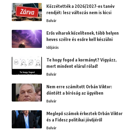
Közzétették a 2026/2027-es tanév
rendjét: lesz változás nem is kicsi
Bulvár
Erős viharok közelítenek, több helyen
heves szélre és esőre kell készülni
Időjárás
Te hogy fogod a kormányt? Vigyázz,
mert mindent elárul rólad!
Bulvár
Nem erre számított Orbán Viktor:
döntött a bíróság az ügyében
Bulvár
Meglepő számok érkeztek Orbán Viktor
és a Fidesz politikai jövőjéről
Bulvár