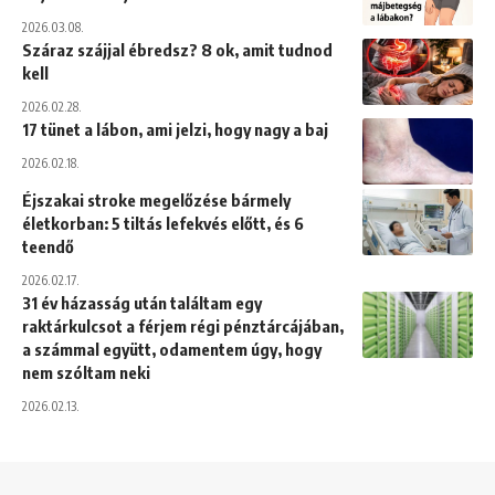
2026.03.08.
Száraz szájjal ébredsz? 8 ok, amit tudnod
kell
2026.02.28.
17 tünet a lábon, ami jelzi, hogy nagy a baj
2026.02.18.
Éjszakai stroke megelőzése bármely
életkorban: 5 tiltás lefekvés előtt, és 6
teendő
2026.02.17.
31 év házasság után találtam egy
raktárkulcsot a férjem régi pénztárcájában,
a számmal együtt, odamentem úgy, hogy
nem szóltam neki
2026.02.13.