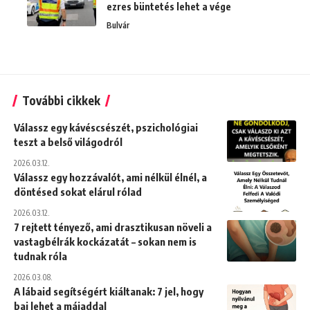
ezres büntetés lehet a vége
Bulvár
További cikkek
Válassz egy kávéscsészét, pszichológiai
teszt a belső világodról
2026.03.12.
Válassz egy hozzávalót, ami nélkül élnél, a
döntésed sokat elárul rólad
2026.03.12.
7 rejtett tényező, ami drasztikusan növeli a
vastagbélrák kockázatát – sokan nem is
tudnak róla
2026.03.08.
A lábaid segítségért kiáltanak: 7 jel, hogy
baj lehet a májaddal