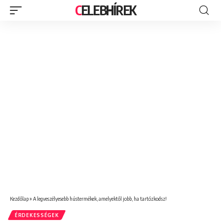
CELEBHÍREK
Kezdőlap
»
A legveszélyesebb hústermékek, amelyektől jobb, ha tartózkodsz!
ÉRDEKESSÉGEK