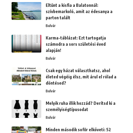
Eltűnt a kisfia a Balatonnál:
szívbemarkoló, amit az édesanya a
parton talált
Bulvár
Karma-táblázat: Ezt tartogatja
számodra a sors születési éved
alapján!
Bulvár
Csak egy házat választhatsz, ahol
életed végéig élsz, mit árul el rólad a
döntésed?
Bulvár
Melyik ruha illik hozzád? Derítsd ki a
személyiségtípusodat
Bulvár
Minden második sofőr elköveti: 52