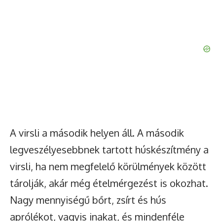
Watch Ad to Continue Browsing
You will be able to continue browsing for 24 hours after
watching the ad.
Watch Ad
A virsli a második helyen áll. A második
legveszélyesebbnek tartott húskészítmény a
virsli, ha nem megfelelő körülmények között
tárolják, akár még ételmérgezést is okozhat.
Nagy mennyiségű bőrt, zsírt és hús
aprólékot, vagyis inakat, és mindenféle