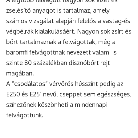
zselésítő anyagot is tartalmaz, amely
számos vizsgálat alapján felelős a vastag-és
végbélrák kialakulásáért. Nagyon sok zsírt és
bőrt tartalmaznak a felvágottak, még a
baromfi felvágottnak nevezett valami is
szinte 80 százalékban disznóbőrt rejt
magában.
A “csodálatos” vérvörös hússzínt pedig az
E250 és E251 nevű, cseppet sem egészséges,
színezőnek köszönheti a mindennapi
felvágottunk.