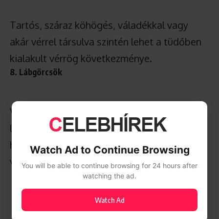
Tartós, száraz köhögés, váladékkal vagy
akár vérrel társulva szintén lehet a tüdőben
kialakult vérrög következménye.
8. Lábgörcsök
Visszatérő, szokatlan görcsös fájdalom a
lábakban – főleg ha egyoldali – arra utalhat,
hogy a végtagban akadályozott a
Watch Ad to Continue Browsing
véráramlás.
You will be able to continue browsing for 24 hours after
watching the ad.
Watch Ad