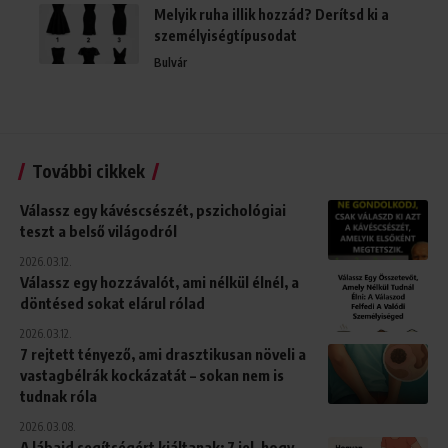
Melyik ruha illik hozzád? Derítsd ki a
személyiségtípusodat
Bulvár
További cikkek
Válassz egy kávéscsészét, pszichológiai
teszt a belső világodról
2026.03.12.
Válassz egy hozzávalót, ami nélkül élnél, a
döntésed sokat elárul rólad
2026.03.12.
7 rejtett tényező, ami drasztikusan növeli a
vastagbélrák kockázatát – sokan nem is
tudnak róla
2026.03.08.
A lábaid segítségért kiáltanak: 7 jel, hogy