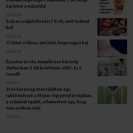
baj lehet a májaddal
2026.03.08.
Száraz szájjal ébredsz? 8 ok, amit tudnod
kell
2026.02.28.
17 tünet a lábon, ami jelzi, hogy nagy a baj
2026.02.18.
Éjszakai stroke megelőzése bármely
életkorban: 5 tiltás lefekvés előtt, és 6
teendő
2026.02.17.
31 év házasság után találtam egy
raktárkulcsot a férjem régi pénztárcájában,
a számmal együtt, odamentem úgy, hogy
nem szóltam neki
2026.02.13.