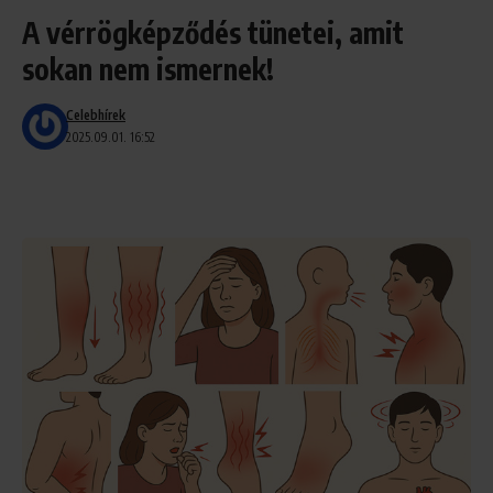
A vérrögképződés tünetei, amit
sokan nem ismernek!
Celebhírek
2025.09.01. 16:52