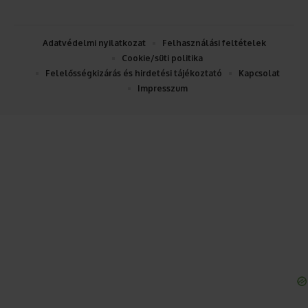
Adatvédelmi nyilatkozat
Felhasználási feltételek
Cookie/süti politika
Felelősségkizárás és hirdetési tájékoztató
Kapcsolat
Impresszum