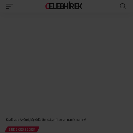
CELEBHÍREK
Kezdőlap
»
A vérrögképződés tünetei, amit sokan nem ismernek!
ÉRDEKESSÉGEK