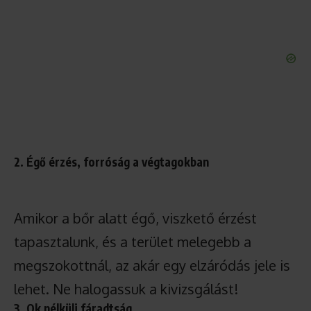
2. Égő érzés, forróság a végtagokban
Amikor a bőr alatt égő, viszkető érzést
tapasztalunk, és a terület melegebb a
megszokottnál, az akár egy elzáródás jele is
lehet. Ne halogassuk a kivizsgálást!
3. Ok nélküli fáradtság