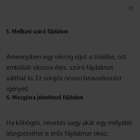
5. Mellkasi szúró fájdalom
Amennyiben egy vérrög eljut a tüdőbe, ott
embóliát okozva éles, szúró fájdalmat
válthat ki. Ez sürgős orvosi beavatkozást
igényel!
6. Mozgásra jelentkező fájdalom
Ha köhögés, nevetés vagy akár egy mélyebb
lélegzetvétel is erős fájdalmat okoz,