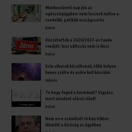
Munkaszüneti nap jön az
egészségügyben: nem lesznek nyitva a
rendelők, patikák országszerte
Bulvár
Közzétették a 2026/2027-es tanév
rendjét: lesz változás nem is kicsi
Bulvár
Erős viharok közelítenek, több helyen
heves szélre és esőre kell készülni
Időjárás
Te hogy fogod a kormányt? Vigyázz,
mert mindent elárul rólad!
Bulvár
Nem erre számított Orbán Viktor:
döntött a bíróság az ügyében