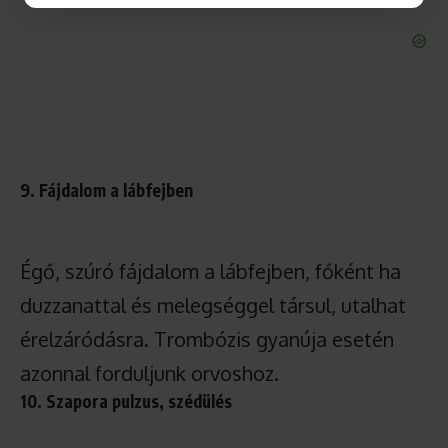
9. Fájdalom a lábfejben
Égő, szúró fájdalom a lábfejben, főként ha
duzzanattal és melegséggel társul, utalhat
érelzáródásra. Trombózis gyanúja esetén
azonnal forduljunk orvoshoz.
10. Szapora pulzus, szédülés