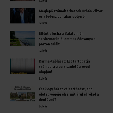
Bulvár
Meglepő számok érkeztek Orbán Viktor
és a Fidesz politikai jövőjéről
Bulvár
Eltűnt a kisfia a Balatonnál:
szívbemarkoló, amit az édesanya a
parton talált
Bulvár
Karma-táblázat: Ezt tartogatja
számodra a sors születési éved
alapján!
Bulvár
Csak egy házat választhatsz, ahol
életed végéig élsz, mit árul el rólad a
döntésed?
Bulvár