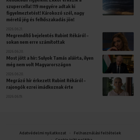
szupercella! !19 megyére adtak ki
figyelmeztetést! Károkozó szél, nagy
méretű jég és felhőszakadás jön!
2026.06.21.
Megrendítő bejelentés Rubint Rékáról –
sokan nem erre számítottak
2026.06.20.
Most jött a hír: Sulyok Tamás aláírta, ilyen
még nem volt Magyarországon
2026.06.20.
Megrázó hír érkezett Rubint Rékáról –
rajongók ezrei imádkoznak érte
2026.06.19.
Adatvédelmi nyilatkozat
Felhasználási feltételek
Cookie/süti politika