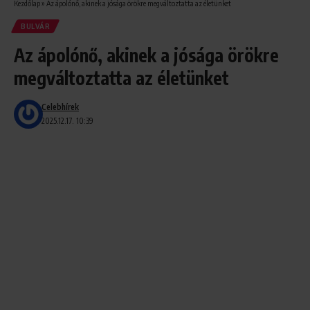
Kezdőlap
»
Az ápolónő, akinek a jósága örökre megváltoztatta az életünket
BULVÁR
Az ápolónő, akinek a jósága örökre
megváltoztatta az életünket
Celebhírek
2025.12.17. 10:39