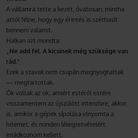
A vállamra tette a kezét, óvatosan, mintha
attól félne, hogy egy érintés is széthasít
bennem valamit.
Halkan azt mondta:
„Ne add fel. A kicsinek még szüksége van
rád.”
Ezek a szavak nem csupán megnyugtattak
— megtartottak.
Ők voltak az ok, amiért estéről estére
visszamentem az újszülött intenzívre, akkor
is, amikor a gépek sípolása elnyomta a
hitemet, és minden lélegzetvételért
imádkoznom kellett.