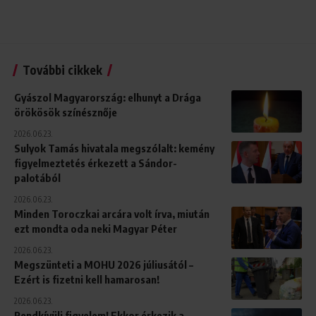
További cikkek
Gyászol Magyarország: elhunyt a Drága
örökösök színésznője
2026.06.23.
Sulyok Tamás hivatala megszólalt: kemény
figyelmeztetés érkezett a Sándor-
palotából
2026.06.23.
Minden Toroczkai arcára volt írva, miután
ezt mondta oda neki Magyar Péter
2026.06.23.
Megszünteti a MOHU 2026 júliusától –
Ezért is fizetni kell hamarosan!
2026.06.23.
Rendkívüli figyelem! Ekkor érkezik a