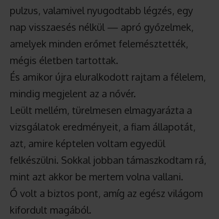
pulzus, valamivel nyugodtabb légzés, egy
nap visszaesés nélkül — apró győzelmek,
amelyek minden erőmet felemésztették,
mégis életben tartottak.
És amikor újra eluralkodott rajtam a félelem,
mindig megjelent az a nővér.
Leült mellém, türelmesen elmagyarázta a
vizsgálatok eredményeit, a fiam állapotát,
azt, amire képtelen voltam egyedül
felkészülni. Sokkal jobban támaszkodtam rá,
mint azt akkor be mertem volna vallani.
Ő volt a biztos pont, amíg az egész világom
kifordult magából.