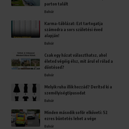
parton talált
Bulvár
Karma-táblázat: Ezt tartogatja
számodra a sors születési éved
alapján!
Bulvár
Csak egy házat választhatsz, ahol
életed végéig élsz, mit árul el rólad a
döntésed?
Bulvár
Melyik ruha illik hozzád? Derítsd ki a
személyiségtípusodat
Bulvár
Minden második sofőr elköveti: 52
ezres büntetés lehet a vége
Bulvár