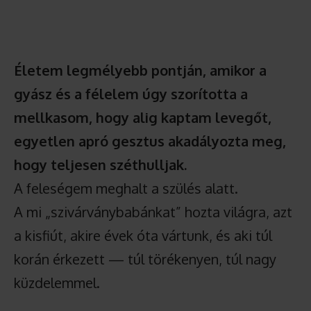
Életem legmélyebb pontján, amikor a
gyász és a félelem úgy szorította a
mellkasom, hogy alig kaptam levegőt,
egyetlen apró gesztus akadályozta meg,
hogy teljesen széthulljak.
A feleségem meghalt a szülés alatt.
A mi „szivárványbabánkat” hozta világra, azt
a kisfiút, akire évek óta vártunk, és aki túl
korán érkezett — túl törékenyen, túl nagy
küzdelemmel.