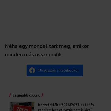
Néha egy mondat tart meg, amikor
minden más összeomlik.
Megosztás a Facebookon
Legújabb cikkek
Közzétették a 2026/2027-es tanév
rendjét: lesz változás nem is kicsi