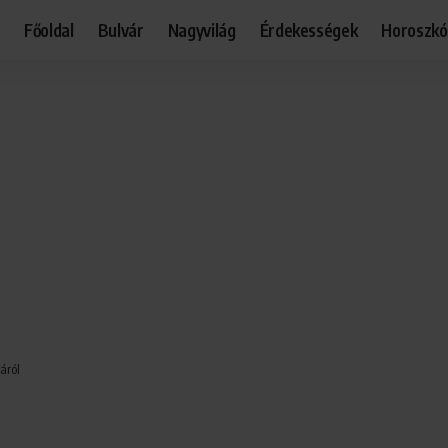
Főoldal
Bulvár
Nagyvilág
Érdekességek
Horoszk
áról