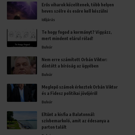
Erős viharok közelítenek, több helyen
heves szélre és esőre kell készülni
Időjárás
Te hogy fogod a kormányt? Vigyázz,
mert mindent elárul rólad!
Bulvár
Nem erre számított Orbán Viktor:
döntött a bíróság az ügyében
Bulvár
Meglepő számok érkeztek Orbán Viktor
és a Fidesz politikai jövőjéről
Bulvár
Eltűnt a kisfia a Balatonnál:
szívbemarkoló, amit az édesanya a
parton talált