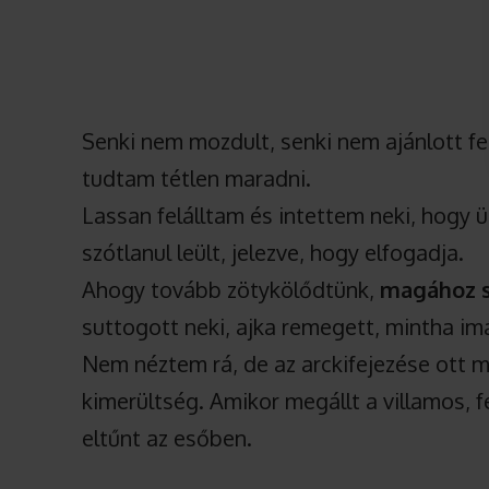
Senki nem mozdult, senki nem ajánlott fe
tudtam tétlen maradni.
Lassan felálltam és intettem neki, hogy ü
szótlanul leült, jelezve, hogy elfogadja.
Ahogy tovább zötykölődtünk,
magához s
suttogott neki, ajka remegett, mintha i
Nem néztem rá, de az arckifejezése ott 
kimerültség. Amikor megállt a villamos, f
eltűnt az esőben.