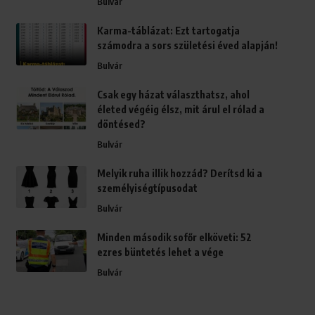
Bulvár
Karma-táblázat: Ezt tartogatja
számodra a sors születési éved alapján!
Bulvár
Csak egy házat választhatsz, ahol
életed végéig élsz, mit árul el rólad a
döntésed?
Bulvár
Melyik ruha illik hozzád? Derítsd ki a
személyiségtípusodat
Bulvár
Minden második sofőr elköveti: 52
ezres büntetés lehet a vége
Bulvár