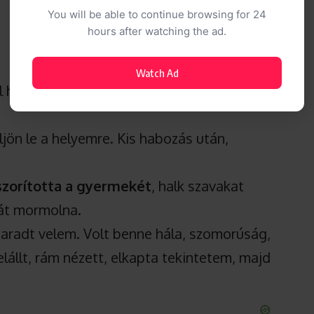
You will be able to continue browsing for 24
hours after watching the ad.
Watch Ad
l helyet. Nekem is fájt a hátam, de nem
ljön le a helyemre. Kis habozás után,
zorította a gyermekét
, halk szavakat
mát mormolna.
maradt velem. Volt benne hála, szomorúság,
elállt, rám nézett, elkapta tekintetem, majd