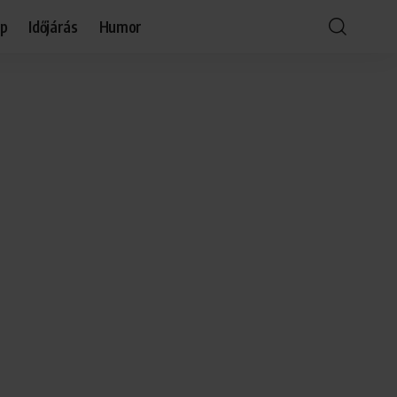
óp
Időjárás
Humor