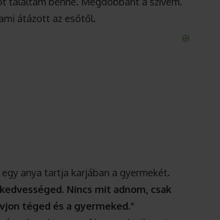
t találtam benne. Megdobbant a szívem.
ami átázott az esőtől.
: egy anya tartja karjában a gyermekét.
kedvességed. Nincs mit adnom, csak
vjon téged és a gyermeked.”