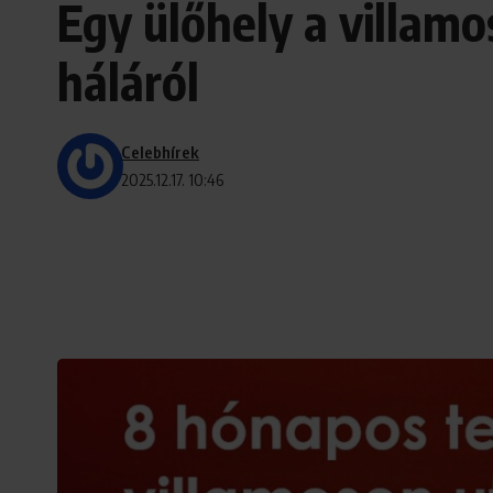
Egy ülőhely a villam
háláról
Celebhírek
2025.12.17. 10:46