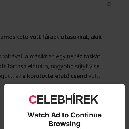
amos tele volt fáradt utasokkal, akik
kisbabával, a másikban egy nehéz táskát
tt tartása elárulta, nagyobb súlyt visel,
ogott, az
a körülötte elülő csend
volt.
Watch Ad to Continue
Browsing