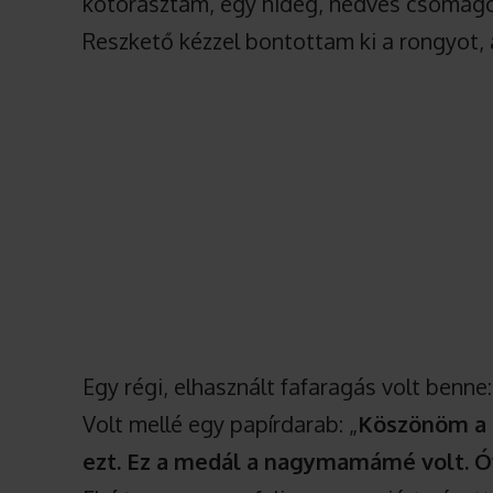
kotorásztam, egy hideg, nedves csomago
Reszkető kézzel bontottam ki a rongyot, 
Egy régi, elhasznált fafaragás volt benne
Volt mellé egy papírdarab: „
Köszönöm a 
ezt. Ez a medál a nagymamámé volt. Ó