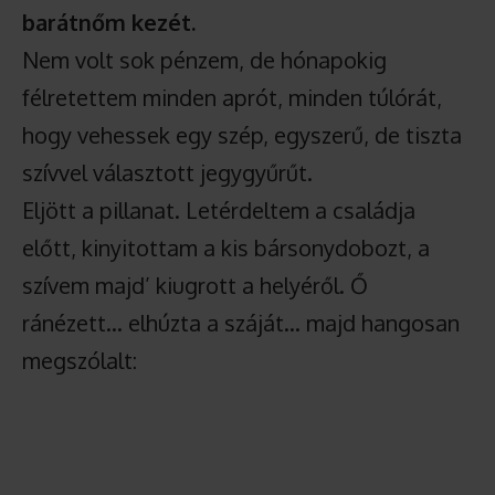
barátnőm kezét.
Nem volt sok pénzem, de hónapokig
félretettem minden aprót, minden túlórát,
hogy vehessek egy szép, egyszerű, de tiszta
szívvel választott jegygyűrűt.
Eljött a pillanat. Letérdeltem a családja
előtt, kinyitottam a kis bársonydobozt, a
szívem majd’ kiugrott a helyéről. Ő
ránézett… elhúzta a száját… majd hangosan
megszólalt: