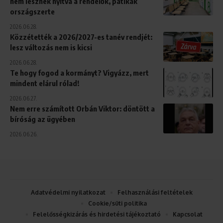
nem lesznek nyitva a rendelők, patikák
országszerte
2026.06.28.
Közzétették a 2026/2027-es tanév rendjét:
lesz változás nem is kicsi
2026.06.28.
Te hogy fogod a kormányt? Vigyázz, mert
mindent elárul rólad!
2026.06.27.
Nem erre számított Orbán Viktor: döntött a
bíróság az ügyében
2026.06.26.
Adatvédelmi nyilatkozat
Felhasználási feltételek
Cookie/süti politika
Felelősségkizárás és hirdetési tájékoztató
Kapcsolat