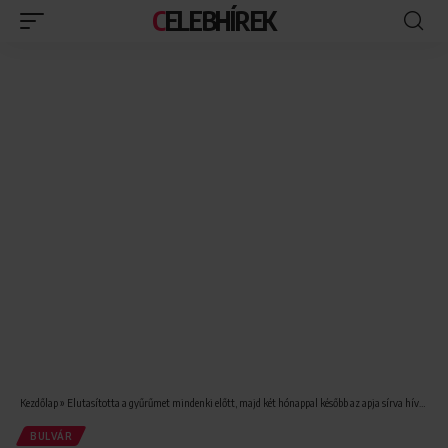
CELEBHÍREK
Kezdőlap
»
Elutasította a gyűrűmet mindenki előtt, majd két hónappal később az apja sírva hívott
BULVÁR