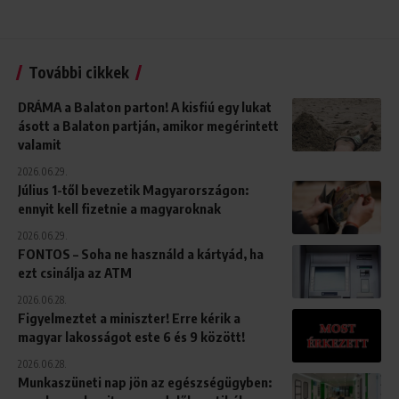
További cikkek
DRÁMA a Balaton parton! A kisfiú egy lukat
ásott a Balaton partján, amikor megérintett
valamit
2026.06.29.
Július 1-től bevezetik Magyarországon:
ennyit kell fizetnie a magyaroknak
2026.06.29.
FONTOS – Soha ne használd a kártyád, ha
ezt csinálja az ATM
2026.06.28.
Figyelmeztet a miniszter! Erre kérik a
magyar lakosságot este 6 és 9 között!
2026.06.28.
Munkaszüneti nap jön az egészségügyben: