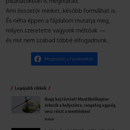
pillanatokban is megmarad.
Ami összetör minket, később formálhat is.
És néha éppen a fájdalom mutatja meg,
milyen szeretetre vagyunk méltóak —
és mit nem szabad többé elfogadnunk.
Megosztás a Facebookon
Legújabb cikkek
Nagy baj történt! Mentőhelikopter
érkezik a helyszínre, rengeteg egység
vesz részt a mentésben!
Bulvár