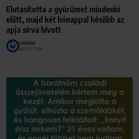
Elutasította a gyűrűmet mindenki
előtt, majd két hónappal később az
apja sírva hívott
Celebhírek
2025.12.17. 10:38