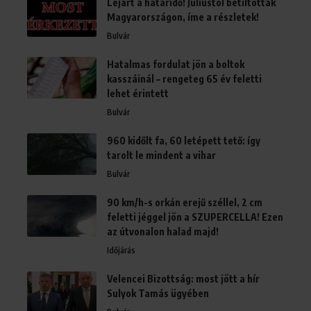
Lejárt a határidő! Júliustól betiltották
Magyarországon, íme a részletek!
Bulvár
Hatalmas fordulat jön a boltok
kasszáinál – rengeteg 65 év feletti
lehet érintett
Bulvár
960 kidőlt fa, 60 letépett tető: így
tarolt le mindent a vihar
Bulvár
90 km/h-s orkán erejű széllel, 2 cm
feletti jéggel jön a SZUPERCELLA! Ezen
az útvonalon halad majd!
Időjárás
Velencei Bizottság: most jött a hír
Sulyok Tamás ügyében