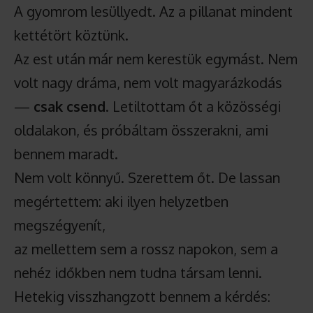
A gyomrom lesüllyedt. Az a pillanat mindent
kettétört köztünk.
Az est után már nem kerestük egymást. Nem
volt nagy dráma, nem volt magyarázkodás
—
csak csend
. Letiltottam őt a közösségi
oldalakon, és próbáltam összerakni, ami
bennem maradt.
Nem volt könnyű. Szerettem őt. De lassan
megértettem: aki ilyen helyzetben
megszégyenít,
az mellettem sem a rossz napokon, sem a
nehéz időkben nem tudna társam lenni.
Hetekig visszhangzott bennem a kérdés: