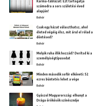
Karma-táblázat: Ezt tartogatja
számodra a sors születési éved
alapján!
Bulvár
Csak egy házat választhatsz, ahol
életed végéig élsz, mit árul el rólad a
döntésed?
Bulvár
Melyik ruha illik hozzád? Derítsd ki a
személyiségtípusodat
Bulvár
Minden második sofőr elköveti: 52
ezres büntetés lehet a vége
Bulvár
Gyászol Magyarország: elhunyt a
Drága örökösök színésznője