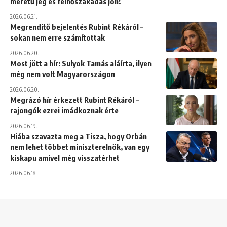
méretű jég és felhőszakadás jön!
2026.06.21.
Megrendítő bejelentés Rubint Rékáról –
sokan nem erre számítottak
2026.06.20.
Most jött a hír: Sulyok Tamás aláírta, ilyen
még nem volt Magyarországon
2026.06.20.
Megrázó hír érkezett Rubint Rékáról –
rajongók ezrei imádkoznak érte
2026.06.19.
Hiába szavazta meg a Tisza, hogy Orbán
nem lehet többet miniszterelnök, van egy
kiskapu amivel még visszatérhet
2026.06.18.