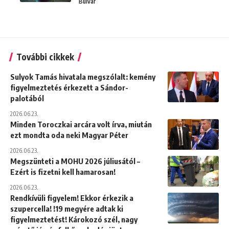
Bulvár
További cikkek
Sulyok Tamás hivatala megszólalt: kemény
figyelmeztetés érkezett a Sándor-
palotából
2026.06.23.
Minden Toroczkai arcára volt írva, miután
ezt mondta oda neki Magyar Péter
2026.06.23.
Megszünteti a MOHU 2026 júliusától –
Ezért is fizetni kell hamarosan!
2026.06.23.
Rendkívüli figyelem! Ekkor érkezik a
szupercella! !19 megyére adtak ki
figyelmeztetést! Károkozó szél, nagy