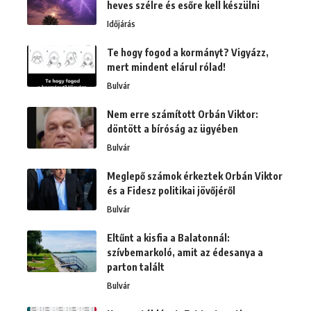
heves szélre és esőre kell készülni
Időjárás
Te hogy fogod a kormányt? Vigyázz,
mert mindent elárul rólad!
Bulvár
Nem erre számított Orbán Viktor:
döntött a bíróság az ügyében
Bulvár
Meglepő számok érkeztek Orbán Viktor
és a Fidesz politikai jövőjéről
Bulvár
Eltűnt a kisfia a Balatonnál:
szívbemarkoló, amit az édesanya a
parton talált
Bulvár