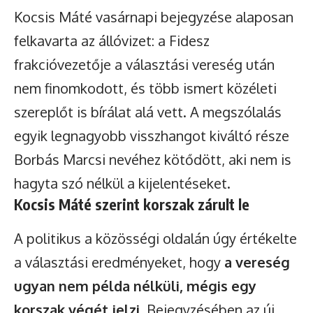
Kocsis Máté vasárnapi bejegyzése alaposan
felkavarta az állóvizet: a Fidesz
frakcióvezetője a választási vereség után
nem finomkodott, és több ismert közéleti
szereplőt is bírálat alá vett. A megszólalás
egyik legnagyobb visszhangot kiváltó része
Borbás Marcsi nevéhez kötődött, aki nem is
hagyta szó nélkül a kijelentéseket.
Kocsis Máté szerint korszak zárult le
A politikus a közösségi oldalán úgy értékelte
a választási eredményeket, hogy
a vereség
ugyan nem példa nélküli, mégis egy
korszak végét jelzi
. Bejegyzésében az új,