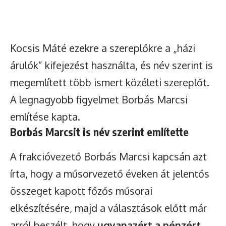
Kocsis Máté ezekre a szereplőkre a „házi
árulók” kifejezést használta, és név szerint is
megemlített több ismert közéleti szereplőt.
A legnagyobb figyelmet Borbás Marcsi
említése kapta.
Borbás Marcsit is név szerint említette
A frakcióvezető Borbás Marcsi kapcsán azt
írta, hogy a műsorvezető éveken át jelentős
összeget kapott főzős műsorai
elkészítésére, majd a választások előtt már
arról beszélt, hogy
ugyanazért a pénzért