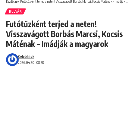
Kezdőlap
»
Futótűzként terjed a neten! Visszavágott Borbás Marcsi, Kocsis Máténak – Imádják a magyarok
BULVÁR
Futótűzként terjed a neten!
Visszavágott Borbás Marcsi, Kocsis
Máténak – Imádják a magyarok
Celebhírek
2026.04.20. 08:28