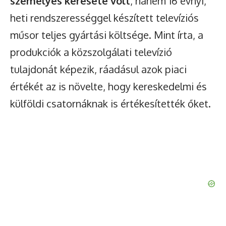
személyes keresete volt
, hanem 16 évnyi,
Watch Ad to Continue Browsing
heti rendszerességgel készített televíziós
műsor teljes gyártási költsége. Mint írta, a
You will be able to continue browsing for 24 hours after
watching the ad.
produkciók a közszolgálati televízió
tulajdonát képezik, ráadásul azok piaci
Watch Ad
értékét az is növelte, hogy kereskedelmi és
külföldi csatornáknak is értékesítették őket.