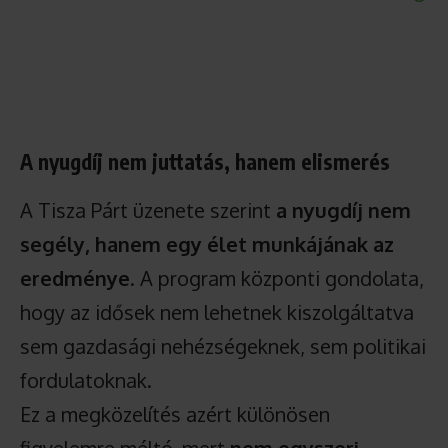
A nyugdíj nem juttatás, hanem elismerés
A Tisza Párt üzenete szerint
a nyugdíj nem
segély, hanem egy élet munkájának az
eredménye
. A program központi gondolata,
hogy az idősek nem lehetnek kiszolgáltatva
sem gazdasági nehézségeknek, sem politikai
fordulatoknak.
Ez a megközelítés azért különösen
figyelemre méltó, mert
nem egyszeri