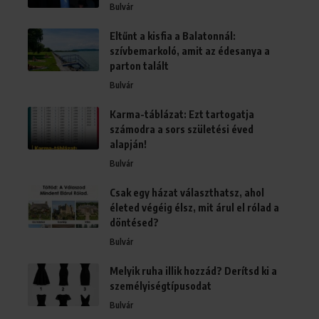
Bulvár
Eltűnt a kisfia a Balatonnál:
szívbemarkoló, amit az édesanya a
parton talált
Bulvár
Karma-táblázat: Ezt tartogatja
számodra a sors születési éved
alapján!
Bulvár
Csak egy házat választhatsz, ahol
életed végéig élsz, mit árul el rólad a
döntésed?
Bulvár
Melyik ruha illik hozzád? Derítsd ki a
személyiségtípusodat
Bulvár