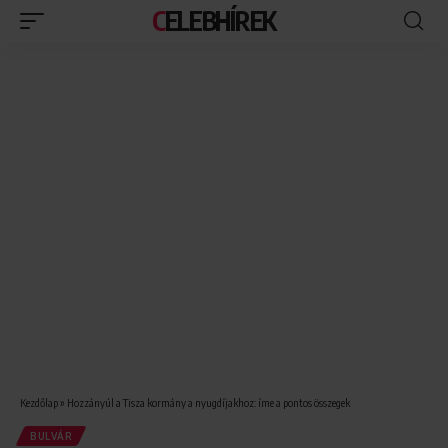
CELEBHÍREK
Kezdőlap
»
Hozzányúl a Tisza kormány a nyugdíjakhoz: íme a pontos összegek
BULVÁR