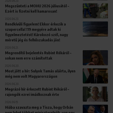
2026.06.23.
Megszünteti a MOHU 2026 júliusától –
Ezért is fizetni kell hamarosan!
2026.06.23.
Rendkívüli figyelem! Ekkor érkezik a
szupercella! !19 megyére adtak ki
figyelmeztetést! Károkozó szél, nagy
méretű jég és felhőszakadás jön!
2026.06.21.
Megrendítő bejelentés Rubint Rékáról –
sokan nem erre számítottak
2026.06.20.
Most jött a hír: Sulyok Tamás aláírta, ilyen
még nem volt Magyarországon
2026.06.20.
Megrázó hír érkezett Rubint Rékáról –
rajongók ezrei imádkoznak érte
2026.06.19.
Hiába szavazta meg a Tisza, hogy Orbán
nem lehet többet miniszterelnök, van egy