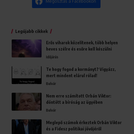
Megosztás a Facebookon
Legújabb cikkek
Erős viharok közelítenek, több helyen
heves szélre és esőre kell készülni
Időjárás
Te hogy fogod a kormányt? Vigyázz,
mert mindent elárul rólad!
Bulvár
Nem erre számított Orbán Viktor:
döntött a bíróság az ügyében
Bulvár
Meglepő számok érkeztek Orbán Viktor
és a Fidesz politikai jövőjéről