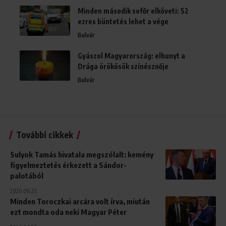
Minden második sofőr elköveti: 52
ezres büntetés lehet a vége
Bulvár
Gyászol Magyarország: elhunyt a
Drága örökösök színésznője
Bulvár
További cikkek
Sulyok Tamás hivatala megszólalt: kemény
figyelmeztetés érkezett a Sándor-
palotából
2026.06.23.
Minden Toroczkai arcára volt írva, miután
ezt mondta oda neki Magyar Péter