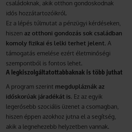
családoknak, akik otthon gondoskodnak
idős hozzátartozóikról.
Ez a lépés túlmutat a pénzügyi kérdéseken,
hiszen
az otthoni gondozás sok családban
komoly fizikai és lelki terhet jelent
. A
támogatás emelése ezért életminőségi
szempontból is fontos lehet.
A legkiszolgáltatottabbaknak is több juthat
A program szerint
megdupláznák az
időskorúak járadékát is
. Ez az egyik
legerősebb szociális üzenet a csomagban,
hiszen éppen azokhoz jutna el a segítség,
akik a legnehezebb helyzetben vannak.