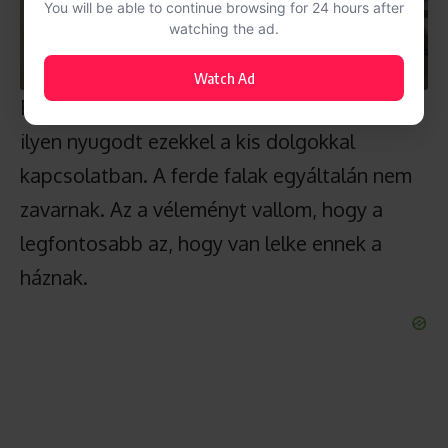
You will be able to continue browsing for 24 hours after
watching the ad.
Watch Ad
Érdemes megemlíteni, hogy csak én vagyok
ilyen nyugodt ezekkel a kis dolgokkal
kapcsolatban. A ferde falak egyáltalán nem
zavarnak. Az a véleményt vallom, hogy a
legfontosabb az, hogy van lelke ennek a
háznak.