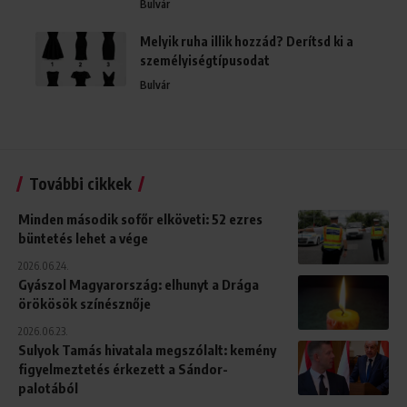
Bulvár
Melyik ruha illik hozzád? Derítsd ki a
személyiségtípusodat
Bulvár
További cikkek
Minden második sofőr elköveti: 52 ezres
büntetés lehet a vége
2026.06.24.
Gyászol Magyarország: elhunyt a Drága
örökösök színésznője
2026.06.23.
Sulyok Tamás hivatala megszólalt: kemény
figyelmeztetés érkezett a Sándor-
palotából