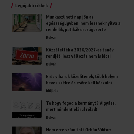
Legújabb cikkek
Munkaszüneti nap jön az
egészségügyben: nem lesznek nyitva a
rendelők, patikák országszerte
Bulvár
Közzétették a 2026/2027-es tanév
rendjét: lesz változás nem is kicsi
Bulvár
Erős viharok közelítenek, több helyen
heves szélre és esőre kell készülni
Időjárás
Te hogy fogod a kormányt? Vigyázz,
mert mindent elárul rólad!
Bulvár
Nem erre számított Orbán Viktor: