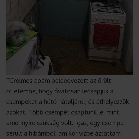
Türelmes apám beleegyezett az őrült
ötletembe, hogy óvatosan lecsapjuk a
csempéket a hűtő hátuljáról, és áthelyezzük
azokat. Több csempét csaptunk le, mint
amennyire szükség volt. Igaz, egy csempe
sérült a hibámból, amikor vízbe áztattam