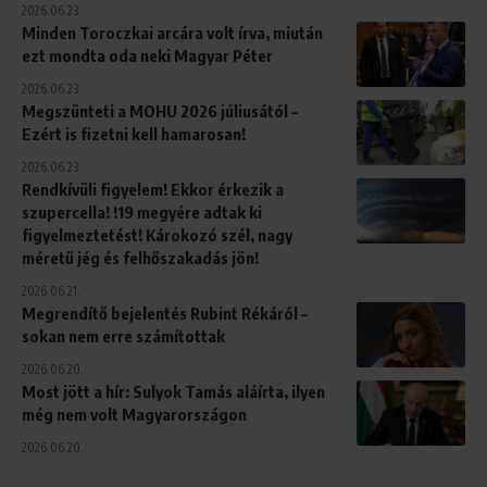
2026.06.23.
Minden Toroczkai arcára volt írva, miután
ezt mondta oda neki Magyar Péter
2026.06.23.
Megszünteti a MOHU 2026 júliusától –
Ezért is fizetni kell hamarosan!
2026.06.23.
Rendkívüli figyelem! Ekkor érkezik a
szupercella! !19 megyére adtak ki
figyelmeztetést! Károkozó szél, nagy
méretű jég és felhőszakadás jön!
2026.06.21.
Megrendítő bejelentés Rubint Rékáról –
sokan nem erre számítottak
2026.06.20.
Most jött a hír: Sulyok Tamás aláírta, ilyen
még nem volt Magyarországon
2026.06.20.