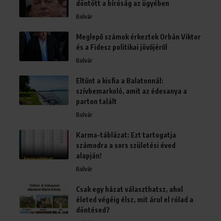
döntött a bíróság az ügyében
Bulvár
Meglepő számok érkeztek Orbán Viktor
és a Fidesz politikai jövőjéről
Bulvár
Eltűnt a kisfia a Balatonnál:
szívbemarkoló, amit az édesanya a
parton talált
Bulvár
Karma-táblázat: Ezt tartogatja
számodra a sors születési éved
alapján!
Bulvár
Csak egy házat választhatsz, ahol
életed végéig élsz, mit árul el rólad a
döntésed?