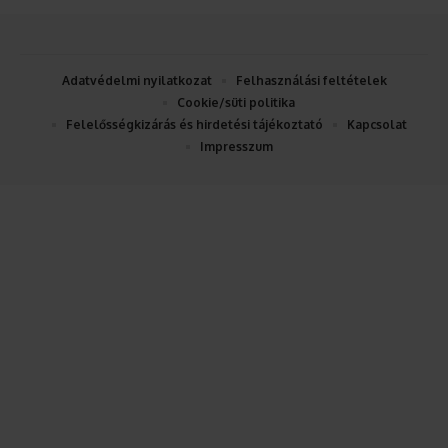
Adatvédelmi nyilatkozat
Felhasználási feltételek
Cookie/süti politika
Felelősségkizárás és hirdetési tájékoztató
Kapcsolat
Impresszum