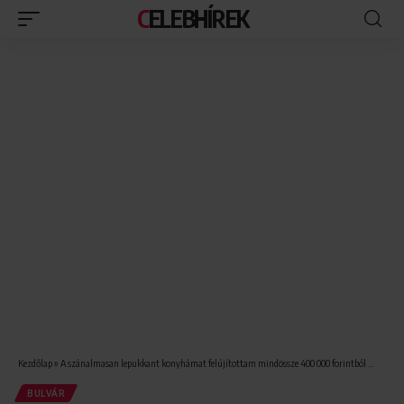
CELEBHÍREK
Kezdőlap
»
A szánalmasan lepukkant konyhámat felújítottam mindössze 400 000 forintból
- Kívá
BULVÁR