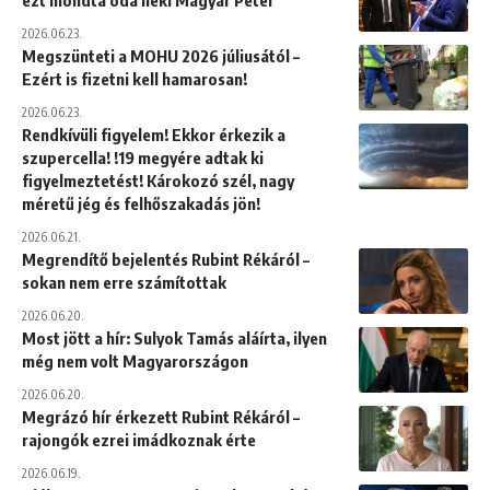
ezt mondta oda neki Magyar Péter
2026.06.23.
Megszünteti a MOHU 2026 júliusától –
Ezért is fizetni kell hamarosan!
2026.06.23.
Rendkívüli figyelem! Ekkor érkezik a
szupercella! !19 megyére adtak ki
figyelmeztetést! Károkozó szél, nagy
méretű jég és felhőszakadás jön!
2026.06.21.
Megrendítő bejelentés Rubint Rékáról –
sokan nem erre számítottak
2026.06.20.
Most jött a hír: Sulyok Tamás aláírta, ilyen
még nem volt Magyarországon
2026.06.20.
Megrázó hír érkezett Rubint Rékáról –
rajongók ezrei imádkoznak érte
2026.06.19.