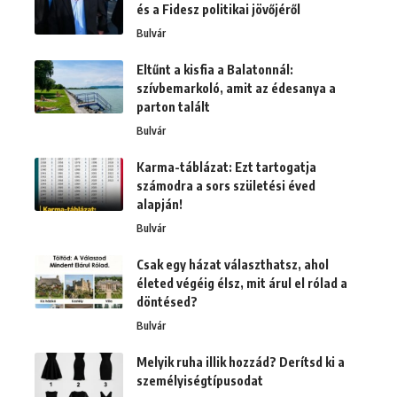
és a Fidesz politikai jövőjéről
Bulvár
Eltűnt a kisfia a Balatonnál:
szívbemarkoló, amit az édesanya a
parton talált
Bulvár
Karma-táblázat: Ezt tartogatja
számodra a sors születési éved
alapján!
Bulvár
Csak egy házat választhatsz, ahol
életed végéig élsz, mit árul el rólad a
döntésed?
Bulvár
Melyik ruha illik hozzád? Derítsd ki a
személyiségtípusodat