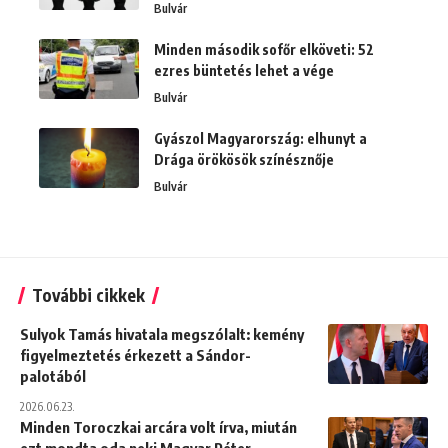
Bulvár
Minden második sofőr elköveti: 52
ezres büntetés lehet a vége
Bulvár
Gyászol Magyarország: elhunyt a
Drága örökösök színésznője
Bulvár
További cikkek
Sulyok Tamás hivatala megszólalt: kemény
figyelmeztetés érkezett a Sándor-
palotából
2026.06.23.
Minden Toroczkai arcára volt írva, miután