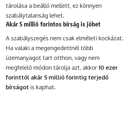
Watch Ad to Continue Browsing
tárolása a beálló mellett, ez könnyen
You will be able to continue browsing for 24 hours after
szabálytalanság lehet.
watching the ad.
Akár 5 millió forintos bírság is jöhet
Watch Ad
A szabályszegés nem csak elméleti kockázat.
Ha valaki a megengedettnél több
üzemanyagot tart otthon, vagy nem
megfelelő módon tárolja azt, akkor
10 ezer
forinttól akár 5 millió forintig terjedő
bírságot
is kaphat.