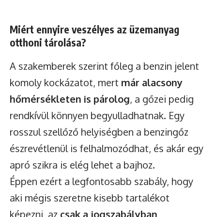
Miért ennyire veszélyes az üzemanyag
otthoni tárolása?
A szakemberek szerint főleg a benzin jelent
komoly kockázatot, mert
már alacsony
hőmérsékleten is párolog
, a gőzei pedig
rendkívül könnyen begyulladhatnak. Egy
rosszul szellőző helyiségben a benzingőz
észrevétlenül is felhalmozódhat, és akár egy
apró szikra is elég lehet a bajhoz.
Éppen ezért a legfontosabb szabály, hogy
aki mégis szeretne kisebb tartalékot
képezni, az
csak a jogszabályban