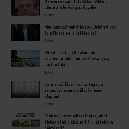
Nem erre számított Orbán Viktor:
döntött a bíróság az ügyében
Bulvár
Meglepő számok érkeztek Orbán Viktor
és a Fidesz politikai jövőjéről
Bulvár
Eltűnt a kisfia a Balatonnál:
szívbemarkoló, amit az édesanya a
parton talált
Bulvár
Karma-táblázat: Ezt tartogatja
számodra a sors születési éved
alapján!
Bulvár
Csak egy házat választhatsz, ahol
életed végéig élsz, mit árul el rólad a
döntésed?