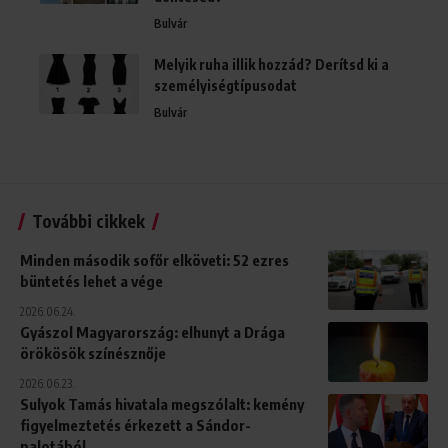
Bulvár
Melyik ruha illik hozzád? Derítsd ki a
személyiségtípusodat
Bulvár
További cikkek
Minden második sofőr elköveti: 52 ezres
büntetés lehet a vége
2026.06.24.
Gyászol Magyarország: elhunyt a Drága
örökösök színésznője
2026.06.23.
Sulyok Tamás hivatala megszólalt: kemény
figyelmeztetés érkezett a Sándor-
palotából