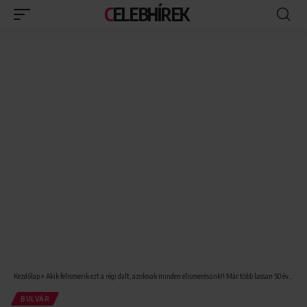
CELEBHÍREK
Kezdőlap
»
Akik felismerik ezt a régi dalt, azoknak minden elismerésünk!! Már több lassan 50 éve, hogy megjelent!!
BULVÁR