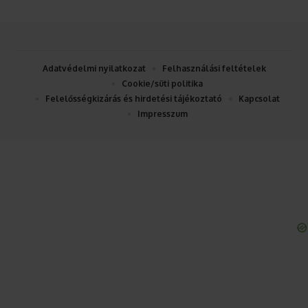
Adatvédelmi nyilatkozat
Felhasználási feltételek
Cookie/süti politika
Felelősségkizárás és hirdetési tájékoztató
Kapcsolat
Impresszum