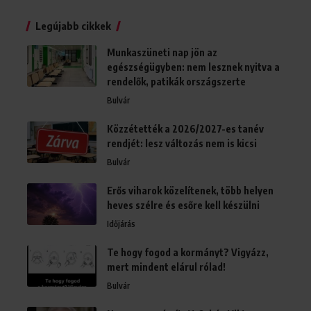
Legújabb cikkek
Munkaszüneti nap jön az
egészségügyben: nem lesznek nyitva a
rendelők, patikák országszerte
Bulvár
Közzétették a 2026/2027-es tanév
rendjét: lesz változás nem is kicsi
Bulvár
Erős viharok közelítenek, több helyen
heves szélre és esőre kell készülni
Időjárás
Te hogy fogod a kormányt? Vigyázz,
mert mindent elárul rólad!
Bulvár