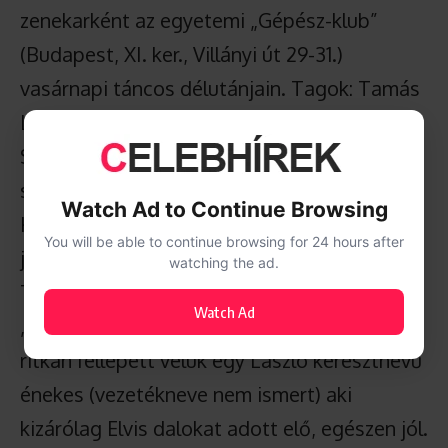
zenekarként az egyetemi „Gépész-klub”
(Budapest, XI. ker., Villányi út 29-31.)
vasárnapi táncos délutánjain. Tagok: Tamás
László dob, Markó József szólógitár,
Szilvássy Zsolt basszusgitár, Nagy Antal
szaxofon, Kelemen György zongora.
Watch Ad to Continue Browsing
Kezdetben kizárólag zenekari számokat
You will be able to continue browsing for 24 hours after
játszottak.
watching the ad.
Többnyire a „Hurricanes”, „Ventures” és
Watch Ad
„Shadows” együttesek híres számait ill.
ritkán fellépett velük egy László keresztnevű
énekes (vezetékneve nem ismert) aki
kizárólag Elvis dalokat adott elő, egészen jól.