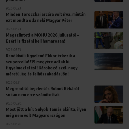
2026.06.23.
Minden Toroczkai arcára volt írva, miután
ezt mondta oda neki Magyar Péter
2026.06.23.
Megszünteti a MOHU 2026 júliusától –
Ezért is fizetni kell hamarosan!
2026.06.23.
Rendkívüli figyelem! Ekkor érkezik a
szupercella! !19 megyére adtak ki
figyelmeztetést! Károkozó szél, nagy
méretű jég és felhőszakadás jön!
2026.06.21.
Megrendítő bejelentés Rubint Rékáról –
sokan nem erre számítottak
2026.06.20.
Most jött a hír: Sulyok Tamás aláírta, ilyen
még nem volt Magyarországon
2026.06.20.