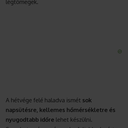
légtömegek.
A hétvége felé haladva ismét
sok
napsütésre, kellemes hőmérsékletre és
nyugodtabb időre
lehet készülni.