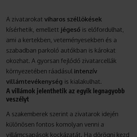
A zivatarokat
viharos széllökések
kísérhetik, emellett
jégeső
is előfordulhat,
ami a kertekben, veteményesekben és a
szabadban parkoló autókban is károkat
okozhat. A gyorsan fejlődő zivatarcellák
környezetében ráadásul
intenzív
villámtevékenység
is kialakulhat.
A villámok jelenthetik az egyik legnagyobb
veszélyt
A szakemberek szerint a zivatarok idején
különösen fontos komolyan venni a
villámcsapások kockázatát. Ha dörögni kezd