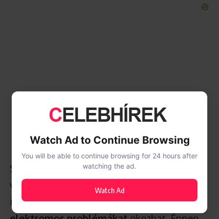
Watch Ad to Continue Browsing
You will be able to continue browsing for 24 hours after
Sokan még mindig alábecsülik a villámlás
watching the ad.
veszélyét, pedig egyetlen közeli becsapódás
Watch Ad
is
személyi sérülést, anyagi kárt és
elektromos problémákat
okozhat. Éppen