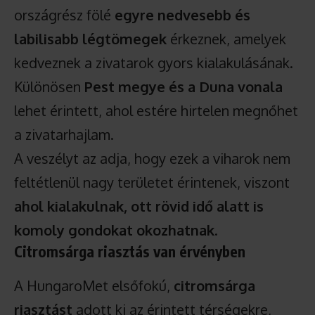
országrész fölé
egyre nedvesebb és
labilisabb légtömegek
érkeznek, amelyek
kedveznek a zivatarok gyors kialakulásának.
Különösen
Pest megye és a Duna vonala
lehet érintett, ahol estére hirtelen megnőhet
a zivatarhajlam.
A veszélyt az adja, hogy ezek a viharok nem
feltétlenül nagy területet érintenek, viszont
ahol kialakulnak, ott rövid idő alatt is
komoly gondokat okozhatnak
.
Citromsárga riasztás van érvényben
A HungaroMet elsőfokú,
citromsárga
riasztást
adott ki az érintett térségekre,