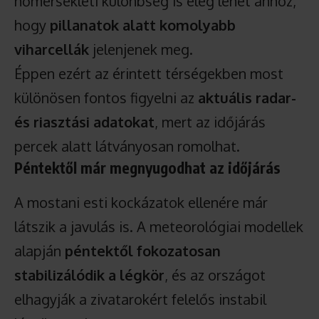
hőmérsékleti különbség is elég lehet ahhoz,
hogy
pillanatok alatt komolyabb
viharcellák
jelenjenek meg.
Éppen ezért az érintett térségekben most
különösen fontos figyelni az
aktuális radar-
és riasztási adatokat
, mert az időjárás
percek alatt látványosan romolhat.
Péntektől már megnyugodhat az időjárás
A mostani esti kockázatok ellenére már
látszik a javulás is. A meteorológiai modellek
alapján
péntektől fokozatosan
stabilizálódik a légkör
, és az országot
elhagyják a zivatarokért felelős instabil