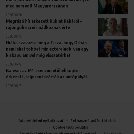
még nem volt Magyarországon
2026.06.20.
Megrázó hír érkezett Rubint Rékáról –
rajongók ezrei imádkoznak érte
2026.06.19.
Hiába szavazta meg a Tisza, hogy Orbán
nem lehet többet miniszterelnök, van egy
kiskapu amivel még visszatérhet
2026.06.18.
Baleset az M1-esen: mentőhelikopter
érkezett, teljesen lezárták az autópályát
2026.06.17.
Adatvédelmi nyilatkozat
Felhasználási feltételek
Cookie/süti politika
Felelősségkizárás és hirdetési tájékoztató
Kapcsolat