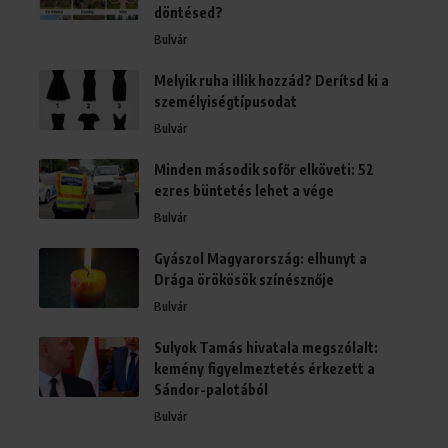
döntésed?
Bulvár
Melyik ruha illik hozzád? Derítsd ki a
személyiségtípusodat
Bulvár
Minden második sofőr elköveti: 52
ezres büntetés lehet a vége
Bulvár
Gyászol Magyarország: elhunyt a
Drága örökösök színésznője
Bulvár
Sulyok Tamás hivatala megszólalt:
kemény figyelmeztetés érkezett a
Sándor-palotából
Bulvár