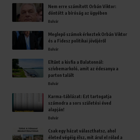
Nem erre számított Orbán Viktor:
döntött a bíróság az ügyében
Bulvár
Meglepő számok érkeztek Orbán Viktor
és a Fidesz politikai jövőjéről
Bulvár
Eltűnt a kisfia a Balatonnál:
szívbemarkoló, amit az édesanya a
parton talált
Bulvár
Karma-táblázat: Ezt tartogatja
számodra a sors születési éved
alapján!
Bulvár
Csak egy házat választhatsz, ahol
életed végéig élsz, mit árul el rólad a