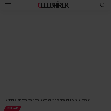
CELEBHÍREK
Kezdőlap
»
Bejelzett a radar: hatalmas vihar éri el az országot, kiadták a riasztást
BULVÁR