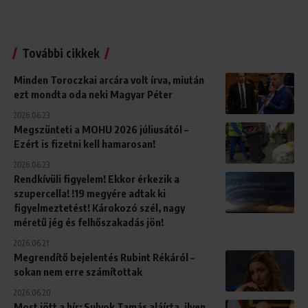
További cikkek
Minden Toroczkai arcára volt írva, miután
ezt mondta oda neki Magyar Péter
2026.06.23.
Megszünteti a MOHU 2026 júliusától –
Ezért is fizetni kell hamarosan!
2026.06.23.
Rendkívüli figyelem! Ekkor érkezik a
szupercella! !19 megyére adtak ki
figyelmeztetést! Károkozó szél, nagy
méretű jég és felhőszakadás jön!
2026.06.21.
Megrendítő bejelentés Rubint Rékáról –
sokan nem erre számítottak
2026.06.20.
Most jött a hír: Sulyok Tamás aláírta, ilyen