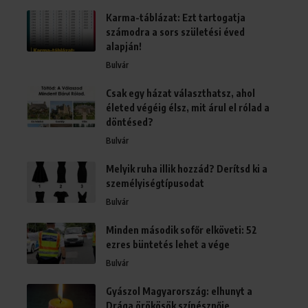
Karma-táblázat: Ezt tartogatja
számodra a sors születési éved
alapján!
Bulvár
Csak egy házat választhatsz, ahol
életed végéig élsz, mit árul el rólad a
döntésed?
Bulvár
Melyik ruha illik hozzád? Derítsd ki a
személyiségtípusodat
Bulvár
Minden második sofőr elköveti: 52
ezres büntetés lehet a vége
Bulvár
Gyászol Magyarország: elhunyt a
Drága örökösök színésznője