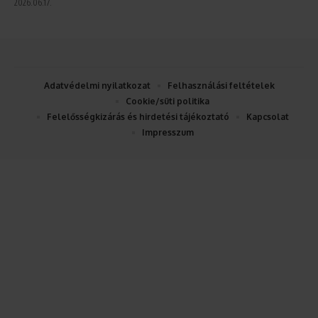
2026.06.17.
Adatvédelmi nyilatkozat
Felhasználási feltételek
Cookie/süti politika
Felelősségkizárás és hirdetési tájékoztató
Kapcsolat
Impresszum