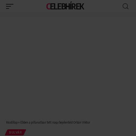
CELEBHÍREK
Kezdőlap
»
Ebben a pillanatban tett nagy bejelentést Orbán Viktor
BULVÁR