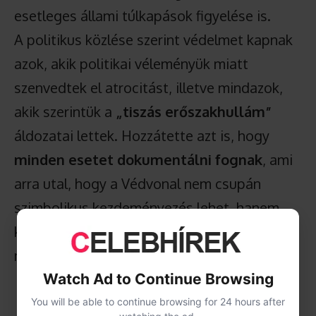
esetleges állami túlkapások figyelése is.
A politikus közlése szerint védelmet kapnak
azok, akik politikai véleményük miatt
szenvedtek el atrocitást, illetve mindazok,
akik szerintük a
„tiszás erőszakhullám”
áldozatai lettek. Hozzátette azt is, hogy
minden esetet dokumentálni fognak
, ami
arra utal, hogy a Védvonal nem csupán
szimbolikus kezdeményezés lehet, hanem
konkrét panasz- és jelzőrendszerként is
működhet.
Watch Ad to Continue Browsing
You will be able to continue browsing for 24 hours after