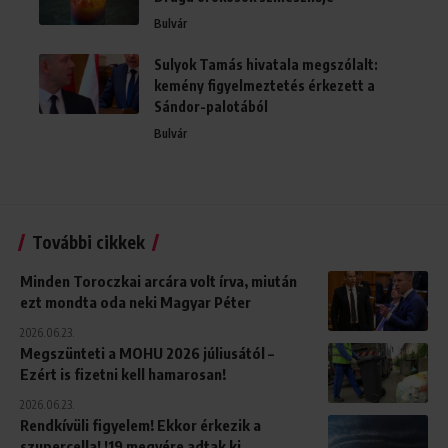
Bulvár
Sulyok Tamás hivatala megszólalt:
kemény figyelmeztetés érkezett a
Sándor-palotából
Bulvár
További cikkek
Minden Toroczkai arcára volt írva, miután
ezt mondta oda neki Magyar Péter
2026.06.23.
Megszünteti a MOHU 2026 júliusától –
Ezért is fizetni kell hamarosan!
2026.06.23.
Rendkívüli figyelem! Ekkor érkezik a
szupercella! !19 megyére adtak ki