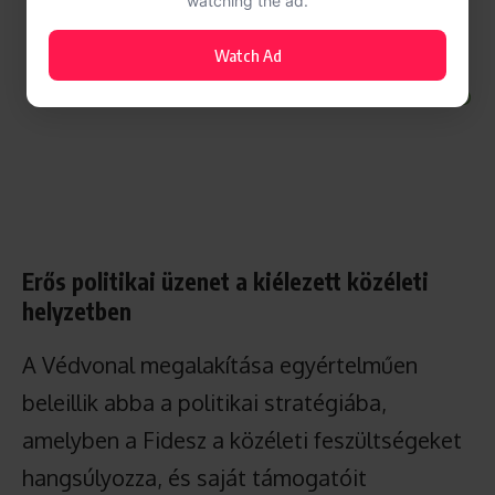
watching the ad.
Watch Ad
Erős politikai üzenet a kiélezett közéleti
helyzetben
A Védvonal megalakítása egyértelműen
beleillik abba a politikai stratégiába,
amelyben a Fidesz a közéleti feszültségeket
hangsúlyozza, és saját támogatóit