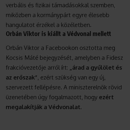
verbális és fizikai támadásokkal szemben,
miközben a kormánypárt egyre élesebb
hangulatot érzékel a közéletben.
Orbán Viktor is kiállt a Védvonal mellett
Orbán Viktor a Facebookon osztotta meg
Kocsis Máté bejegyzését, amelyben a Fidesz
frakcióvezetője arról írt:
„árad a gyűlölet és
az erőszak”
, ezért szükség van egy új,
szervezett fellépésre. A miniszterelnök rövid
üzenetében úgy fogalmazott, hogy
ezért
megalakítják a Védvonalat
.