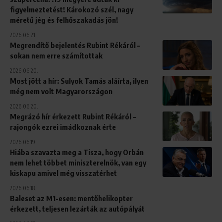
figyelmeztetést! Károkozó szél, nagy
méretű jég és felhőszakadás jön!
2026.06.21.
Megrendítő bejelentés Rubint Rékáról –
sokan nem erre számítottak
2026.06.20.
Most jött a hír: Sulyok Tamás aláírta, ilyen
még nem volt Magyarországon
2026.06.20.
Megrázó hír érkezett Rubint Rékáról –
rajongók ezrei imádkoznak érte
2026.06.19.
Hiába szavazta meg a Tisza, hogy Orbán
nem lehet többet miniszterelnök, van egy
kiskapu amivel még visszatérhet
2026.06.18.
Baleset az M1-esen: mentőhelikopter
érkezett, teljesen lezárták az autópályát