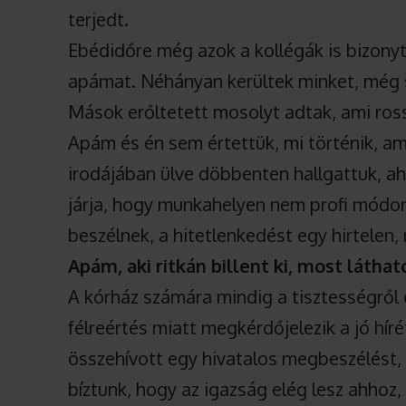
terjedt.
Ebédidőre még azok a kollégák is bizonyt
apámat. Néhányan kerültek minket, még
Mások erőltetett mosolyt adtak, ami rossz
Apám és én sem értettük, mi történik, am
irodájában ülve döbbenten hallgattuk, ah
járja, hogy munkahelyen nem profi módon 
beszélnek, a hitetlenkedést egy hirtelen, 
Apám, aki ritkán billent ki, most láth
A kórház számára mindig a tisztességről é
félreértés miatt megkérdőjelezik a jó hír
összehívott egy hivatalos megbeszélést,
bíztunk, hogy az igazság elég lesz ahhoz