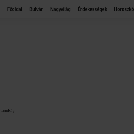
Főoldal
Bulvár
Nagyvilág
Érdekességek
Horoszk
i tanulság