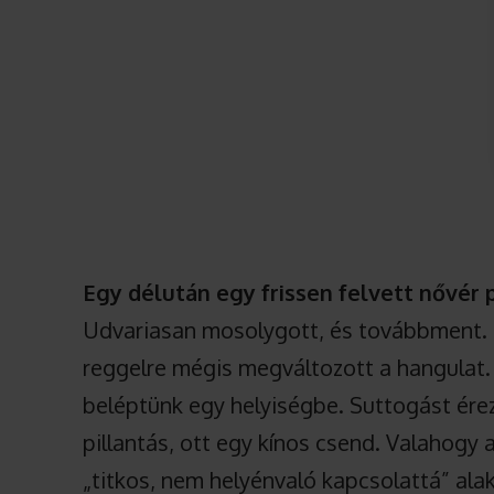
Egy délután egy frissen felvett nővér p
Udvariasan mosolygott, és továbbment.
reggelre mégis megváltozott a hangulat.
beléptünk egy helyiségbe. Suttogást ére
pillantás, ott egy kínos csend. Valahogy a
„titkos, nem helyénvaló kapcsolattá” alak