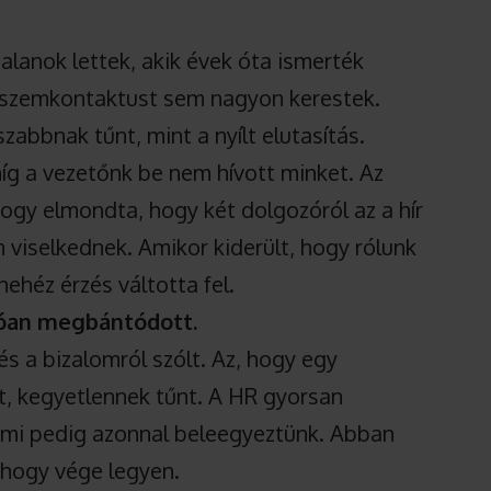
alanok lettek, akik évek óta ismerték
 szemkontaktust sem nagyon kerestek.
abbnak tűnt, mint a nyílt elutasítás.
íg a vezetőnk be nem hívott minket. Az
ogy elmondta, hogy két dolgozóról az a hír
viselkednek. Amikor kiderült, hogy rólunk
nehéz érzés váltotta fel.
atóan megbántódott.
s a bizalomról szólt. Az, hogy egy
ét, kegyetlennek tűnt. A HR gyorsan
 mi pedig azonnal beleegyeztünk. Abban
, hogy vége legyen.