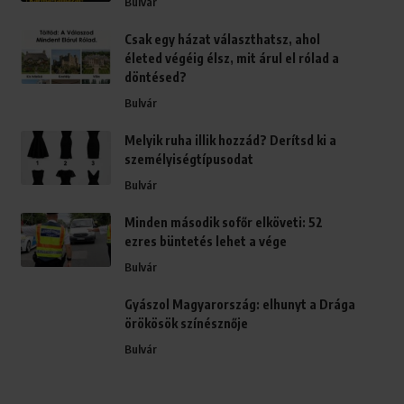
Bulvár
Csak egy házat választhatsz, ahol
életed végéig élsz, mit árul el rólad a
döntésed?
Bulvár
Melyik ruha illik hozzád? Derítsd ki a
személyiségtípusodat
Bulvár
Minden második sofőr elköveti: 52
ezres büntetés lehet a vége
Bulvár
Gyászol Magyarország: elhunyt a Drága
örökösök színésznője
Bulvár