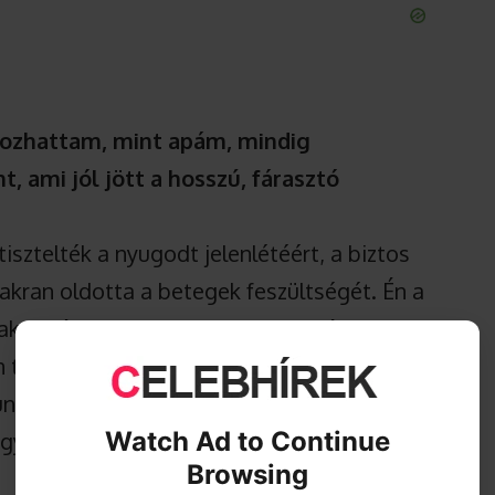
gozhattam, mint apám, mindig
, ami jól jött a hosszú, fárasztó
isztelték a nyugodt jelenlétéért, a biztos
yakran oldotta a betegek feszültségét. Én a
ak segítettem eligazodni a diagnózisok,
 találkoztunk, mert eltértek a
unk a folyosón, adtunk egymásnak egy
Watch Ad to Continue
egy rövid jelzés, hogy minden rendben van.
Browsing