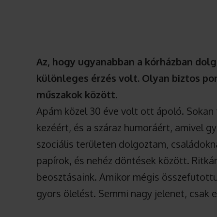
Az, hogy ugyanabban a kórházban dol
különleges érzés volt. Olyan biztos pont
műszakok között.
Apám közel 30 éve volt ott ápoló. Sokan t
kezéért, és a száraz humoráért, amivel g
szociális területen dolgoztam, családokn
papírok, és nehéz döntések között. Ritkán
beosztásaink. Amikor mégis összefutott
gyors ölelést. Semmi nagy jelenet, csak 