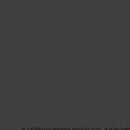
A találkozó eleinte feszült volt. Aztán beh