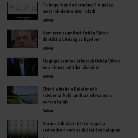
Te hogy fogod a kormányt? Vigyázz,
mert mindent elárul rólad!
Bulvár
Nem erre számított Orbán Viktor:
döntött a bíróság az ügyében
Bulvár
Meglepő számok érkeztek Orbán Viktor
és a Fidesz politikai jövőjéről
Bulvár
Eltűnt a kisfia a Balatonnál:
szívbemarkoló, amit az édesanya a
parton talált
Bulvár
Karma-táblázat: Ezt tartogatja
számodra a sors születési éved alapján!