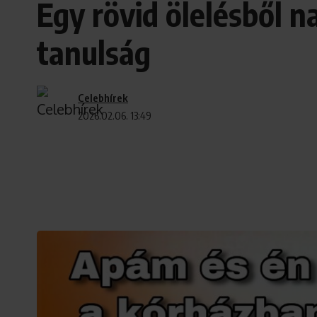
Egy rövid ölelésből n
tanulság
Celebhírek
2026.02.06. 13:49