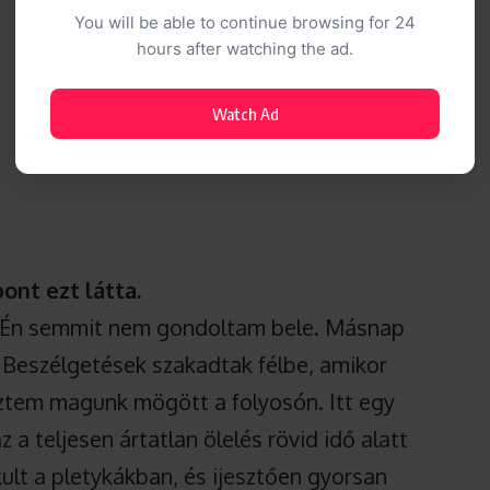
You will be able to continue browsing for 24
hours after watching the ad.
Watch Ad
ont ezt látta.
 Én semmit nem gondoltam bele. Másnap
 Beszélgetések szakadtak félbe, amikor
ztem magunk mögött a folyosón. Itt egy
z a teljesen ártatlan ölelés rövid idő alatt
ult a pletykákban, és ijesztően gyorsan