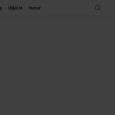
óp
Időjárás
Humor