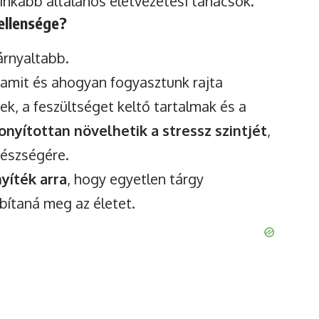
 inkább általános életvezetési tanácsok.
ellensége?
árnyaltabb.
 amit és ahogyan fogyasztunk rajta
ek, a feszültséget keltő tartalmak és a
onyítottan növelhetik a stressz szintjét
,
gészségére.
nyíték arra
, hogy egyetlen tárgy
ítaná meg az életet.
Watch Ad to Continue
Browsing
You will be able to continue browsing for 24