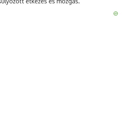
úlyozott étkezés és mozgás.