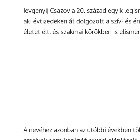
Jevgenyij Csazov a 20. század egyik legi
aki évtizedeken át dolgozott a szív- és 
életet élt, és szakmai körökben is elism
A nevéhez azonban az utóbbi években töb