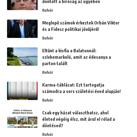
döntött a bíróság az ügyében
Bulvár
Meglepő számok érkeztek Orbán Viktor
és a Fidesz politikai jövőjéről
Bulvár
Eltűnt a kisfia a Balatonnál:
szívbemarkoló, amit az édesanya a
parton talált
Bulvár
Karma-táblázat: Ezt tartogatja
számodra a sors születési éved alapján!
Bulvár
Csak egy házat választhatsz, ahol
életed végéig élsz, mit árul el rólad a
döntésed?
Bulvár