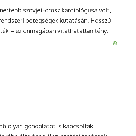
smertebb szovjet-orosz kardiológusa volt,
érrendszeri betegségek kutatásán. Hosszú
erték – ez önmagában vitathatatlan tény.
b olyan gondolatot is kapcsoltak,