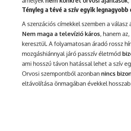
amelyek
nem konkrét orvosi ajánlások
,
Tényleg a tévé a szív egyik legnagyobb 
A szenzációs címekkel szemben a válasz 
Nem maga a televízió káros
, hanem az,
keresztül. A folyamatosan áradó rossz hír
mozgáshiánnyal járó passzív életmód
biz
ami hosszú távon hatással lehet a szív e
Orvosi szempontból azonban
nincs bizo
eltávolítása önmagában évekkel hosszabb