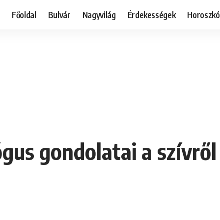
Főoldal
Bulvár
Nagyvilág
Érdekességek
Horoszk
ógus gondolatai a szívről