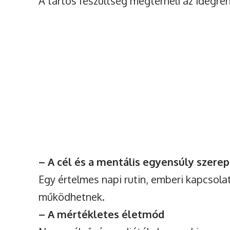
A tartós feszültség megterheli az idegren
– A cél és a mentális egyensúly szere
Egy értelmes napi rutin, emberi kapcsola
működhetnek.
– A mértékletes életmód