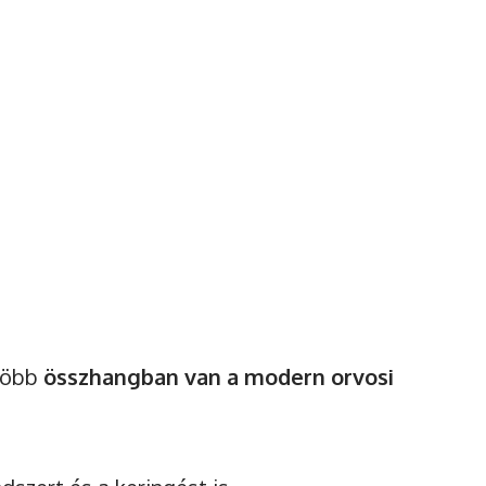
hours after watching the ad.
Watch Ad
 több
összhangban van a modern orvosi