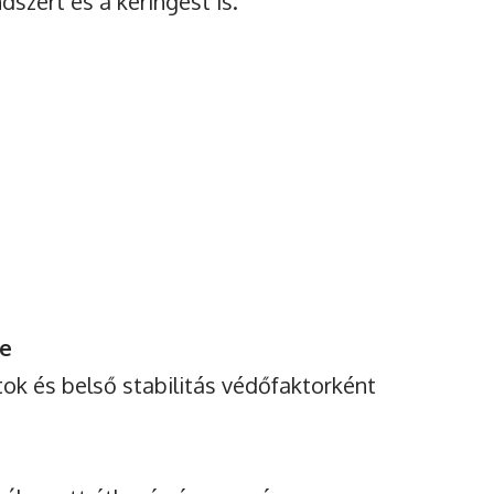
dszert és a keringést is.
pe
tok és belső stabilitás védőfaktorként