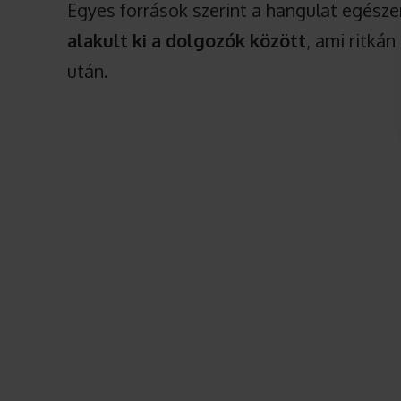
Egyes források szerint a hangulat egésze
alakult ki a dolgozók között
, ami ritkán
után.