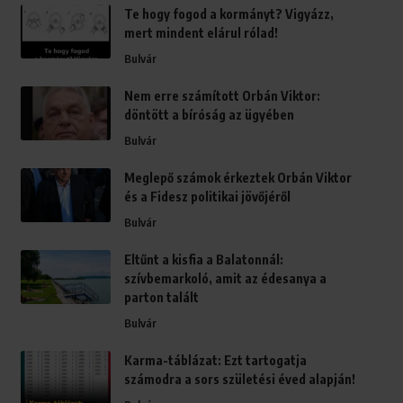
Te hogy fogod a kormányt? Vigyázz,
mert mindent elárul rólad!
Bulvár
Nem erre számított Orbán Viktor:
döntött a bíróság az ügyében
Bulvár
Meglepő számok érkeztek Orbán Viktor
és a Fidesz politikai jövőjéről
Bulvár
Eltűnt a kisfia a Balatonnál:
szívbemarkoló, amit az édesanya a
parton talált
Bulvár
Karma-táblázat: Ezt tartogatja
számodra a sors születési éved alapján!
Bulvár