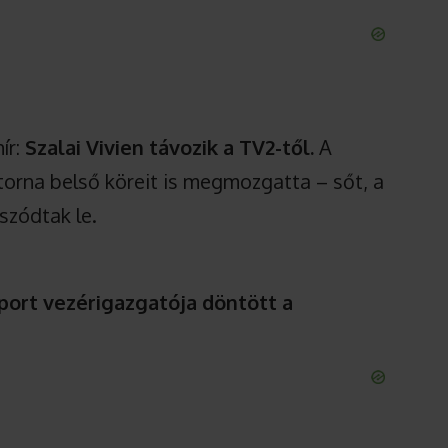
ír:
Szalai Vivien távozik a TV2-től.
A
orna belső köreit is megmozgatta – sőt, a
szódtak le.
oport vezérigazgatója döntött a