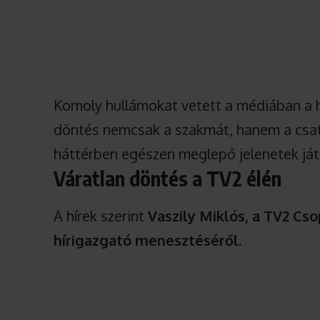
Komoly hullámokat vetett a médiában a h
döntés nemcsak a szakmát, hanem a csat
háttérben egészen meglepő jelenetek ját
Váratlan döntés a TV2 élén
A hírek szerint
Vaszily Miklós, a TV2 Cs
hírigazgató menesztéséről.