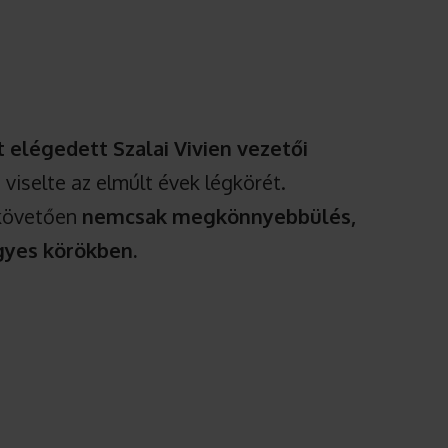
 elégedett Szalai Vivien vezetői
viselte az elmúlt évek légkörét.
 követően
nemcsak megkönnyebbülés,
gyes körökben.