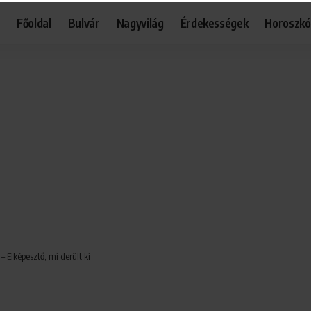
Főoldal
Bulvár
Nagyvilág
Érdekességek
Horoszk
 Elképesztő, mi derült ki