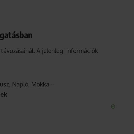
azgatásban
távozásánál. A jelenlegi információk
lusz, Napló, Mokka –
nek