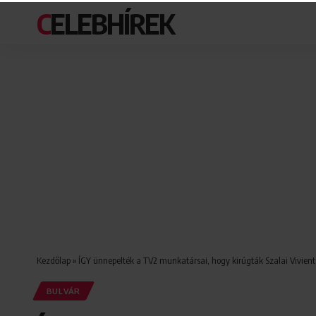
CELEBHÍREK
Kezdőlap
»
ÍGY ünnepelték a TV2 munkatársai, hogy kirúgták Szalai Vivient –
BULVÁR