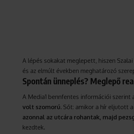
A lépés sokakat meglepett, hiszen Szalai 
és az elmúlt években meghatározó szerepl
Spontán ünneplés? Meglepő rea
A Media1 bennfentes információi szerint
volt szomorú.
Sőt: amikor a hír eljutott
azonnal az utcára rohantak, majd pezs
kezdtek.