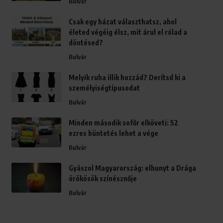
Csak egy házat választhatsz, ahol
életed végéig élsz, mit árul el rólad a
döntésed?
Bulvár
Melyik ruha illik hozzád? Derítsd ki a
személyiségtípusodat
Bulvár
Minden második sofőr elköveti: 52
ezres büntetés lehet a vége
Bulvár
Gyászol Magyarország: elhunyt a Drága
örökösök színésznője
Bulvár