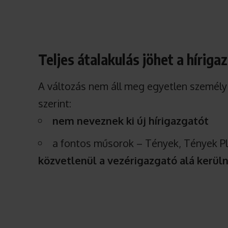
Teljes átalakulás jöhet a hírig
A változás nem áll meg egyetlen személy 
szerint:
nem neveznek ki új hírigazgatót
a fontos műsorok – Tények, Tények P
közvetlenül a vezérigazgató alá kerül