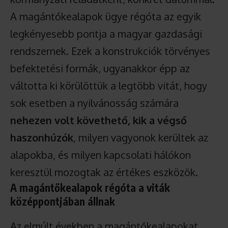
A magántőkealapok ügye régóta az egyik
legkényesebb pontja a magyar gazdasági
rendszernek. Ezek a konstrukciók törvényes
befektetési formák, ugyanakkor épp az
váltotta ki körülöttük a legtöbb vitát, hogy
sok esetben a nyilvánosság számára
nehezen volt követhető, kik a végső
haszonhúzók
, milyen vagyonok kerültek az
alapokba, és milyen kapcsolati hálókon
keresztül mozogtak az értékes eszközök.
A magántőkealapok régóta a viták
középpontjában állnak
Az elmúlt években a magántőkealapokat