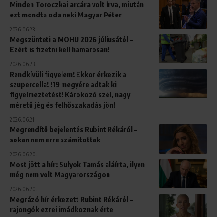
Minden Toroczkai arcára volt írva, miután
ezt mondta oda neki Magyar Péter
2026.06.23.
Megszünteti a MOHU 2026 júliusától –
Ezért is fizetni kell hamarosan!
2026.06.23.
Rendkívüli figyelem! Ekkor érkezik a
szupercella! !19 megyére adtak ki
figyelmeztetést! Károkozó szél, nagy
méretű jég és felhőszakadás jön!
2026.06.21.
Megrendítő bejelentés Rubint Rékáról –
sokan nem erre számítottak
2026.06.20.
Most jött a hír: Sulyok Tamás aláírta, ilyen
még nem volt Magyarországon
2026.06.20.
Megrázó hír érkezett Rubint Rékáról –
rajongók ezrei imádkoznak érte