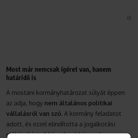
Most már nemcsak ígéret van, hanem
határidő is
A mostani kormányhatározat súlyát éppen
az adja, hogy
nem általános politikai
vállalásról van szó
. A kormány feladatot
adott, és ezzel elindította a jogalkotási
előkészítést. A következő hónapok nagy