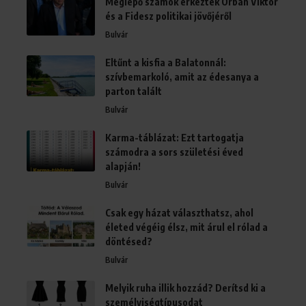
Meglepő számok érkeztek Orbán Viktor
és a Fidesz politikai jövőjéről
Bulvár
Eltűnt a kisfia a Balatonnál:
szívbemarkoló, amit az édesanya a
parton talált
Bulvár
Karma-táblázat: Ezt tartogatja
számodra a sors születési éved
alapján!
Bulvár
Csak egy házat választhatsz, ahol
életed végéig élsz, mit árul el rólad a
döntésed?
Bulvár
Melyik ruha illik hozzád? Derítsd ki a
személyiségtípusodat