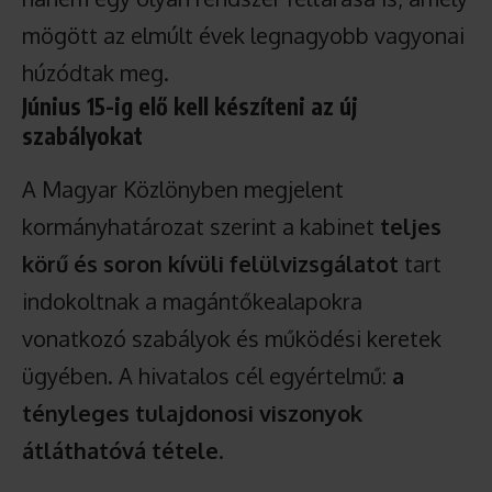
mögött az elmúlt évek legnagyobb vagyonai
húzódtak meg.
Június 15-ig elő kell készíteni az új
szabályokat
A Magyar Közlönyben megjelent
kormányhatározat szerint a kabinet
teljes
körű és soron kívüli felülvizsgálatot
tart
indokoltnak a magántőkealapokra
vonatkozó szabályok és működési keretek
ügyében. A hivatalos cél egyértelmű:
a
tényleges tulajdonosi viszonyok
átláthatóvá tétele
.