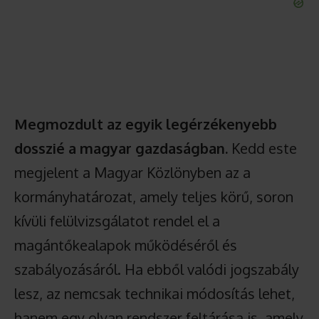
Megmozdult az egyik legérzékenyebb
dosszié a magyar gazdaságban.
Kedd este
megjelent a Magyar Közlönyben az a
kormányhatározat, amely teljes körű, soron
kívüli felülvizsgálatot rendel el a
magántőkealapok működéséről és
szabályozásáról. Ha ebből valódi jogszabály
lesz, az nemcsak technikai módosítás lehet,
hanem egy olyan rendszer feltárása is, amely