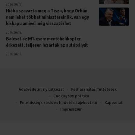
2026.06.19.
Hiába szavazta meg a Tisza, hogy Orbán
nem lehet többet miniszterelnök, van egy
kiskapu amivel még visszatérhet
2026.06.18.
Baleset az M1-esen: mentőhelikopter
érkezett, teljesen lezárták az autópályát
2026.06.17.
Adatvédelmi nyilatkozat
Felhasználási feltételek
Cookie/süti politika
Felelősségkizárás és hirdetési tájékoztató
Kapcsolat
Impresszum