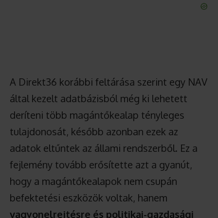
A Direkt36 korábbi feltárása szerint egy NAV
által kezelt adatbázisból még ki lehetett
deríteni több magántőkealap tényleges
tulajdonosát, később azonban ezek az
adatok eltűntek az állami rendszerből. Ez a
fejlemény tovább erősítette azt a gyanút,
hogy a magántőkealapok nem csupán
befektetési eszközök voltak, hanem
vagyonelrejtésre és politikai-gazdasági