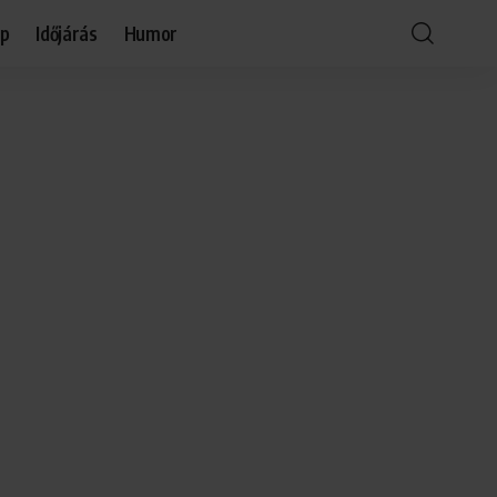
óp
Időjárás
Humor