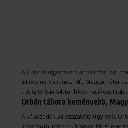
A kutatás ugyanakkor arra is rámutat, ho
jellege nem azonos. Míg Magyar Péter e
addig
Orbán Viktor hívei határozottabb
Orbán tábora keményebb, Magy
A válaszadók
34 százaléka úgy véli, O
kormányfői posztra. Magyar Péter eseté