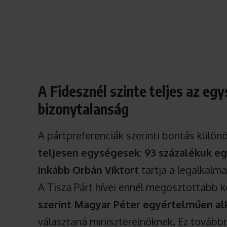
A Fidesznél szinte teljes az egy
bizonytalanság
A pártpreferenciák szerinti bontás külö
teljesen egységesek
:
93 százalékuk e
inkább Orbán Viktort
tartja a legalkalma
A Tisza Párt hívei ennél megosztottabb
szerint Magyar Péter egyértelműen a
választaná miniszterelnöknek. Ez tovább