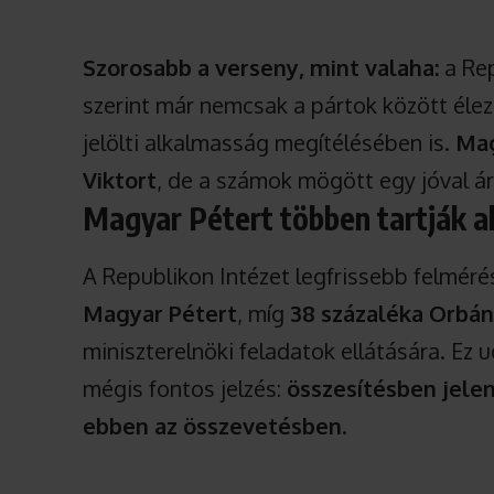
Szorosabb a verseny, mint valaha:
a Rep
szerint már nemcsak a pártok között éle
jelölti alkalmasság megítélésében is.
Mag
Viktort
, de a számok mögött egy jóval árn
Magyar Pétert többen tartják 
A Republikon Intézet legfrissebb felmér
Magyar Pétert
, míg
38 százaléka Orbán
miniszterelnöki feladatok ellátására. Ez
mégis fontos jelzés:
összesítésben jelen
ebben az összevetésben
.