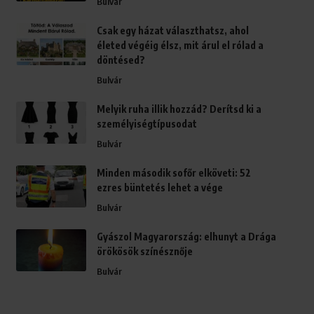
Bulvár
Csak egy házat választhatsz, ahol
életed végéig élsz, mit árul el rólad a
döntésed?
Bulvár
Melyik ruha illik hozzád? Derítsd ki a
személyiségtípusodat
Bulvár
Minden második sofőr elköveti: 52
ezres büntetés lehet a vége
Bulvár
Gyászol Magyarország: elhunyt a Drága
örökösök színésznője
Bulvár