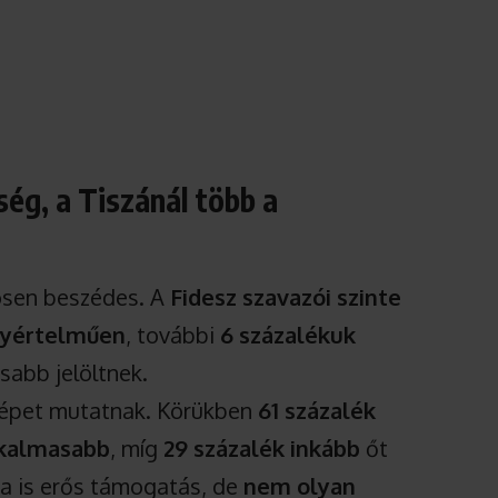
ség, a Tiszánál több a
nösen beszédes. A
Fidesz szavazói szinte
gyértelműen
, további
6 százalékuk
sabb jelöltnek.
 képet mutatnak. Körükben
61 százalék
lkalmasabb
, míg
29 százalék inkább
őt
ra is erős támogatás, de
nem olyan