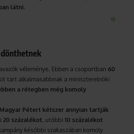
ban látni
.
ldönthetnek
szavazók véleménye. Ebben a csoportban
60
kit tart alkalmasabbnak a miniszterelnöki
ebben a rétegben még komoly
Magyar Pétert kétszer annyian tartják
bi
20 százalékot
, utóbbi
10 százalékot
 a kampány későbbi szakaszában komoly