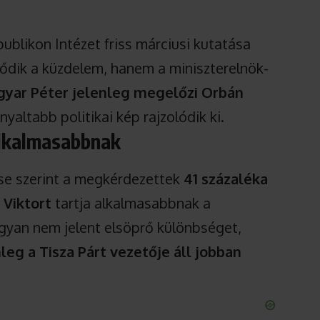
ublikon Intézet friss márciusi kutatása
ződik a küzdelem, hanem a miniszterelnök-
yar Péter jelenleg megelőzi Orbán
yaltabb politikai kép rajzolódik ki.
alkalmasabbnak
ése szerint a megkérdezettek
41 százaléka
 Viktort
tartja alkalmasabbnak a
 ugyan nem jelent elsöprő különbséget,
leg a Tisza Párt vezetője áll jobban