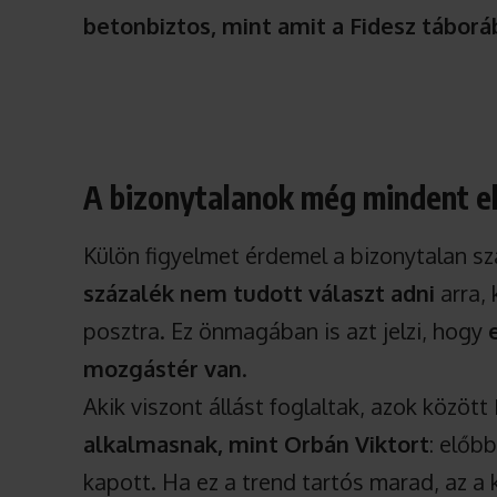
betonbiztos, mint amit a Fidesz táborá
A bizonytalanok még mindent e
Külön figyelmet érdemel a bizonytalan 
százalék nem tudott választ adni
arra, 
posztra. Ez önmagában is azt jelzi, hogy
mozgástér van
.
Akik viszont állást foglaltak, azok között
alkalmasnak, mint Orbán Viktort
: előb
kapott. Ha ez a trend tartós marad, az