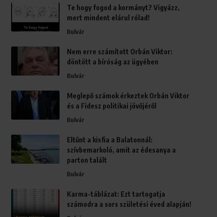
Te hogy fogod a kormányt? Vigyázz,
mert mindent elárul rólad!
Bulvár
Nem erre számított Orbán Viktor:
döntött a bíróság az ügyében
Bulvár
Meglepő számok érkeztek Orbán Viktor
és a Fidesz politikai jövőjéről
Bulvár
Eltűnt a kisfia a Balatonnál:
szívbemarkoló, amit az édesanya a
parton talált
Bulvár
Karma-táblázat: Ezt tartogatja
számodra a sors születési éved alapján!