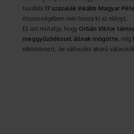
további
17 százalék inkább Magyar Pét
összességében neki hozza ki az előnyt.
Ez azt mutatja, hogy
Orbán Viktor támo
meggyőződéssel állnak mögötte
, míg
elkötelezett, de változást akaró választó