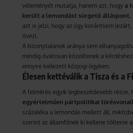
véleményét mutatja, hanem azt, hogy
a 
került a lemondást sürgető álláspont
.
azt is jelzi, hogy az ügy korántsem lezárt
övezi.
A bizonytalanok aránya sem elhanyagolha
mindig óvatosan közelítenek a kérdéshez,
ennyire kiélezett közjogi ügyben.
Élesen kettéválik a Tisza és a 
A felmérés egyik legbeszédesebb része,
egyértelműen pártpolitikai törésvonall
százaléka a lemondás mellett áll, miközb
szerint az államfőnek ki kellene töltenie