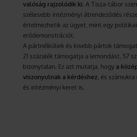
valóság rajzolódik ki
. A Tisza-tábor sz
szélesebb intézményi átrendeződés része 
értelmezhetik az ügyet, mint egy politik
erődemonstrációt.
A pártnélküliek és kisebb pártok támoga
21 százalék támogatja a lemondást, 57 szá
bizonytalan. Ez azt mutatja, hogy
a közé
viszonyulnak a kérdéshez
, és számukra 
és intézményi keret is.