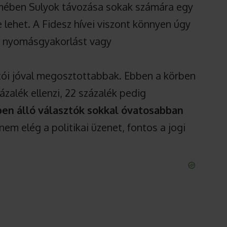
emében Sulyok távozása sokak számára egy
lehet. A Fidesz hívei viszont könnyen úgy
ai nyomásgyakorlást vagy
tói jóval megosztottabbak. Ebben a körben
zalék ellenzi, 22 százalék pedig
pen álló választók sokkal óvatosabban
nem elég a politikai üzenet, fontos a jogi