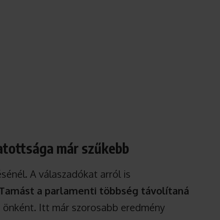
gatottsága már szűkebb
énél. A válaszadókat arról is
Tamást a parlamenti többség távolítaná
 önként. Itt már szorosabb eredmény