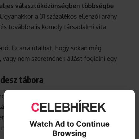
teljes választóközönségben többségbe
 Ugyanakkor a 31 százalékos ellenzői arány
, és továbbra is komoly társadalmi vita
tó. Ez arra utalhat, hogy sokan még
 vagy nem szeretnének állást foglalni egy
Fidesz tábora
 hogy
Sulyok Tamás ügye mára
á vált
. A Tisza Párt szavazóinak 87
en a Fidesz szavazóinak 86 százaléka
Watch Ad to Continue
 a mandátumát.
Browsing