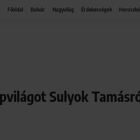
Főoldal
Bulvár
Nagyvilág
Érdekességek
Horoszk
apvilágot Sulyok Tamásró