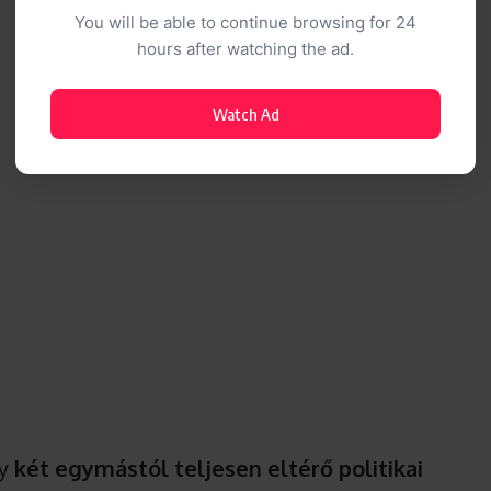
You will be able to continue browsing for 24
hours after watching the ad.
Watch Ad
gy
két egymástól teljesen eltérő politikai