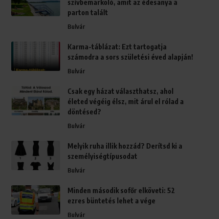
szívbemarkoló, amit az édesanya a
parton talált
Bulvár
Karma-táblázat: Ezt tartogatja
számodra a sors születési éved alapján!
Bulvár
Csak egy házat választhatsz, ahol
életed végéig élsz, mit árul el rólad a
döntésed?
Bulvár
Melyik ruha illik hozzád? Derítsd ki a
személyiségtípusodat
Bulvár
Minden második sofőr elköveti: 52
ezres büntetés lehet a vége
Bulvár