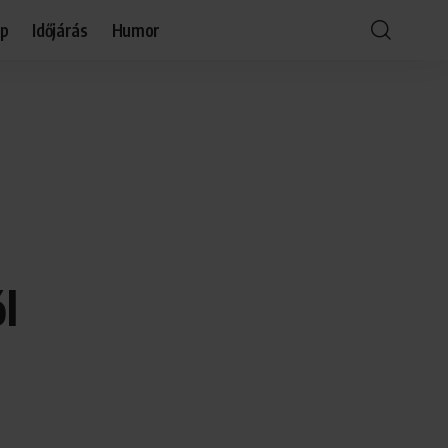
óp
Időjárás
Humor
l