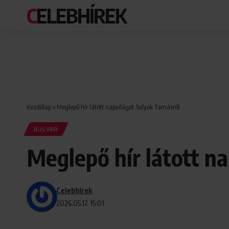
CELEBHÍREK
Kezdőlap
»
Meglepő hír látott napvilágot Sulyok Tamásról
BULVÁR
Meglepő hír látott n
Celebhírek
2026.05.17. 15:01