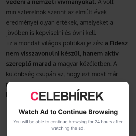
védeni a nemzeti vívmányokat
. A volt
miniszterelnök szerint az elmúlt évek
eredményei olyan értékek, amelyeket a
jövőben is képviselni és óvni kell.
Ez a mondat világos politikai jelzés:
a Fidesz
nem visszavonulni készül, hanem aktív
szereplő marad
a magyar közéletben. A
különbség csupán az, hogy ezt most már
nem kormányról, hanem ellenzéki pozícióból
kell megtennie.
Watch Ad to Continue Browsing
You will be able to continue browsing for 24 hours after
watching the ad.