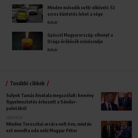
Minden második sofőr elköveti: 52
ezres büntetés lehet a vége
Bulvár
Gyászol Magyarország: elhunyt a
Drága örökösök színésznője
Bulvár
További cikkek
Sulyok Tamás hivatala megszólalt: kemény
figyelmeztetés érkezett a Sándor-
palotából
2026.06.23.
Minden Toroczkai arcára volt írva, miután
ezt mondta oda neki Magyar Péter