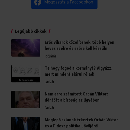
Megosztás a Facebookon
Legújabb cikkek
Erős viharok közelítenek, több helyen
heves szélre és esőre kell készülni
Időjárás
Te hogy fogod a kormányt? Vigyázz,
mert mindent elárul rólad!
Bulvár
Nem erre számított Orbán Viktor:
döntött a bíróság az ügyében
Bulvár
Meglepő számok érkeztek Orbán Viktor
és a Fidesz politikai jövőjéről