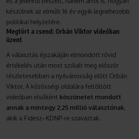
és a jelenről beszélt, hanem arról is, hogyan
készülnek az elmúlt 16 év egyik legnehezebb
politikai helyzetére.
Megtört a csend: Orbán Viktor videóban
üzent
A választás éjszakáján elmondott rövid
értékelés után most szólalt meg először
részletesebben a nyilvánosság előtt Orbán
Viktor. A közösségi oldalára feltöltött
videóban elsőként
köszönetet mondott
annak a mintegy 2,25 millió választónak
,
akik a Fidesz–KDNP-re szavaztak.