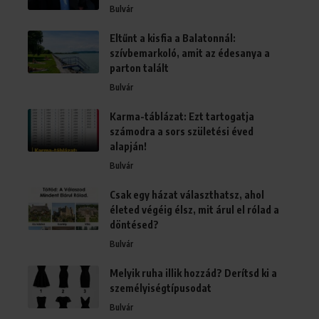
Bulvár
Eltűnt a kisfia a Balatonnál:
szívbemarkoló, amit az édesanya a
parton talált
Bulvár
Karma-táblázat: Ezt tartogatja
számodra a sors születési éved
alapján!
Bulvár
Csak egy házat választhatsz, ahol
életed végéig élsz, mit árul el rólad a
döntésed?
Bulvár
Melyik ruha illik hozzád? Derítsd ki a
személyiségtípusodat
Bulvár