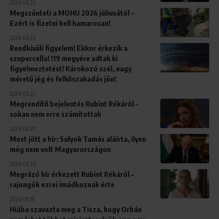
2026.06.23.
Megszünteti a MOHU 2026 júliusától –
Ezért is fizetni kell hamarosan!
2026.06.23.
Rendkívüli figyelem! Ekkor érkezik a
szupercella! !19 megyére adtak ki
figyelmeztetést! Károkozó szél, nagy
méretű jég és felhőszakadás jön!
2026.06.21.
Megrendítő bejelentés Rubint Rékáról –
sokan nem erre számítottak
2026.06.20.
Most jött a hír: Sulyok Tamás aláírta, ilyen
még nem volt Magyarországon
2026.06.20.
Megrázó hír érkezett Rubint Rékáról –
rajongók ezrei imádkoznak érte
2026.06.19.
Hiába szavazta meg a Tisza, hogy Orbán