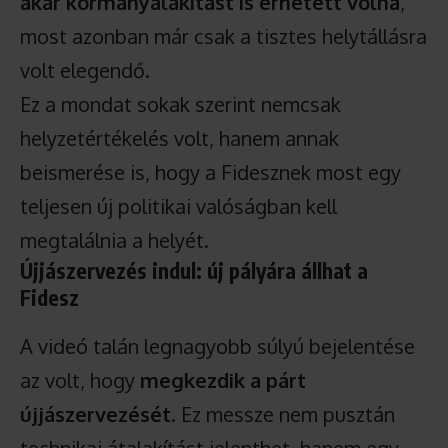
akár kormányalakítást is érhetett volna
,
most azonban már csak a tisztes helytállásra
volt elegendő.
Ez a mondat sokak szerint nemcsak
helyzetértékelés volt, hanem annak
beismerése is, hogy a Fidesznek most egy
teljesen új politikai valóságban kell
megtalálnia a helyét.
Újjászervezés indul: új pályára állhat a
Fidesz
A videó talán legnagyobb súlyú bejelentése
az volt, hogy
megkezdik a párt
újjászervezését
. Ez messze nem pusztán