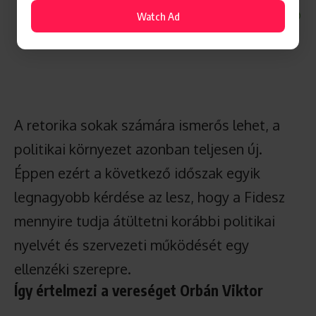
Watch Ad
A retorika sokak számára ismerős lehet, a
politikai környezet azonban teljesen új.
Éppen ezért a következő időszak egyik
legnagyobb kérdése az lesz, hogy a Fidesz
mennyire tudja átültetni korábbi politikai
nyelvét és szervezeti működését egy
ellenzéki szerepre.
Így értelmezi a vereséget Orbán Viktor