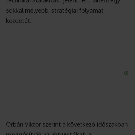
technikai átalakítást jelenthet, hanem egy
sokkal mélyebb, stratégiai folyamat
kezdetét.
Orbán Viktor szerint a következő időszakban
mozgósítják az aktivistákat, a