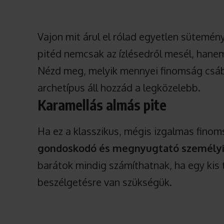
Vajon mit árul el rólad egyetlen sütemén
pitéd nemcsak az ízlésedről mesél, hane
Nézd meg, melyik mennyei finomság csábít
archetípus áll hozzád a legközelebb.
Karamellás almás pite
Ha ez a klasszikus, mégis izgalmas fino
gondoskodó és megnyugtató személy
barátok mindig számíthatnak, ha egy kis
beszélgetésre van szükségük.