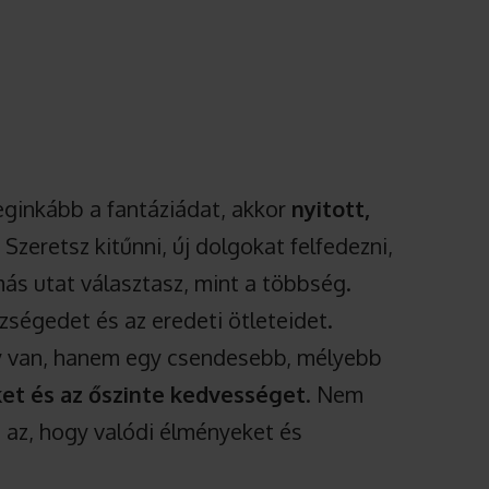
leginkább a fantáziádat, akkor
nyitott,
 Szeretsz kitűnni, új dolgokat felfedezni,
más utat választasz, mint a többség.
ségedet és az eredeti ötleteidet.
 van, hanem egy csendesebb, mélyebb
et és az őszinte kedvességet
. Nem
m az, hogy valódi élményeket és