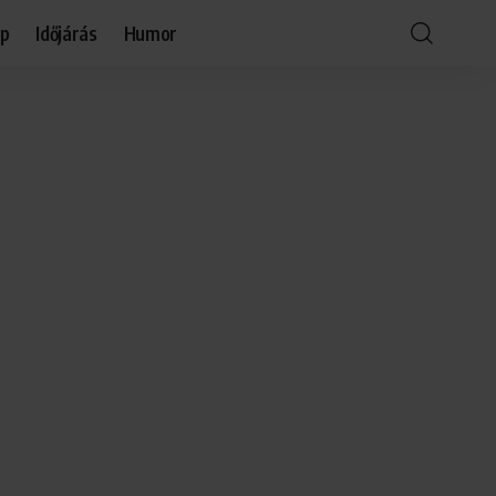
óp
Időjárás
Humor