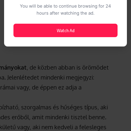
You will be able to continue browsing for 24
hours after watching the ad.
Watch Ad
ományokat
, de közben abban is örömödet
ba. Jelenlétedet mindenki megjegyzi:
drámai vagy, de éppen ez adja a
bízható, szorgalmas és hűséges típus, aki
des erőből, amit mindenki tisztel benne.
kületű vagy, aki nem kedveli a felesleges