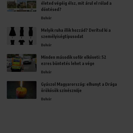
életed végéig élsz, mit árul el rólad a
döntésed?
Bulvár
Melyik ruha illik hozzád? Derítsd ki a
személyiségtípusodat
Bulvár
Minden második sofőr elköveti: 52
ezres büntetés lehet a vége
Bulvár
Gyászol Magyarország: elhunyt a Drága
örökösök színésznője
Bulvár