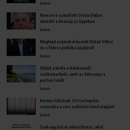
Bulvár
Nem erre számított Orbán Viktor:
döntött a bíróság az ügyében
Bulvár
Meglepő számok érkeztek Orbán Viktor
és a Fidesz politikai jövőjéről
Bulvár
Eltűnt a kisfia a Balatonnál:
szívbemarkoló, amit az édesanya a
parton talált
Bulvár
Karma-táblázat: Ezt tartogatja
számodra a sors születési éved alapján!
Bulvár
Csak egy házat választhatsz, ahol