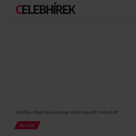
CELEBHÍREK
Kezdőlap
»
Milyen típusú nő vagy: válassz egy pitét, amit sütnél!
BULVÁR