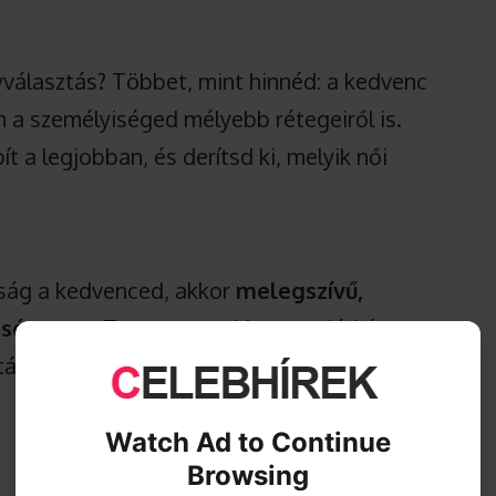
yválasztás? Többet, mint hinnéd: a kedvenc
m a személyiséged mélyebb rétegeiről is.
 a legjobban, és derítsd ki, melyik női
mság a kedvenced, akkor
melegszívű,
iség
vagy. Te vagy az, akire a család és a
 támogatásra, figyelemre vagy őszinte
Watch Ad to Continue
Browsing