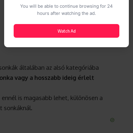
You will be able to continue browsing for 24
hours after watching the ad.
Watch Ad
sonkák általában az alsó kategóriába
nka vagy a hosszabb ideig érlelt
 ennél is magasabb lehet, különösen a
lt sonkáknál.