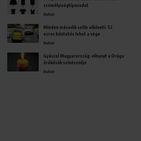
személyiségtípusodat
Bulvár
Minden második sofőr elköveti: 52
ezres büntetés lehet a vége
Bulvár
Gyászol Magyarország: elhunyt a Drága
örökösök színésznője
Bulvár