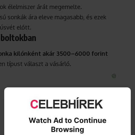
sok élelmiszer árát megemelte.
sű sonkák ára eleve magasabb, és ezek
úsvét előtt.
a boltokban
sonka kilónként akár 3500–6000 forint
en típust választ a vásárló.
Watch Ad to Continue
Browsing