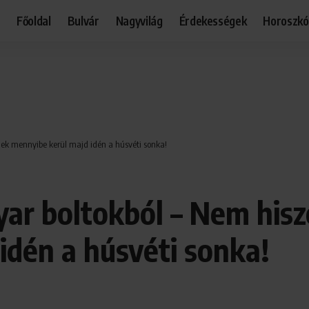
Főoldal
Bulvár
Nagyvilág
Érdekességek
Horoszk
nek mennyibe kerül majd idén a húsvéti sonka!
gyar boltokból – Nem his
idén a húsvéti sonka!