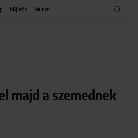
óp
Időjárás
Humor
zel majd a szemednek