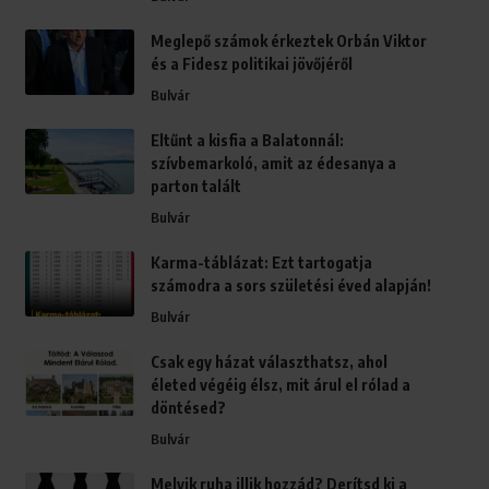
Meglepő számok érkeztek Orbán Viktor
és a Fidesz politikai jövőjéről
Bulvár
Eltűnt a kisfia a Balatonnál:
szívbemarkoló, amit az édesanya a
parton talált
Bulvár
Karma-táblázat: Ezt tartogatja
számodra a sors születési éved alapján!
Bulvár
Csak egy házat választhatsz, ahol
életed végéig élsz, mit árul el rólad a
döntésed?
Bulvár
Melyik ruha illik hozzád? Derítsd ki a