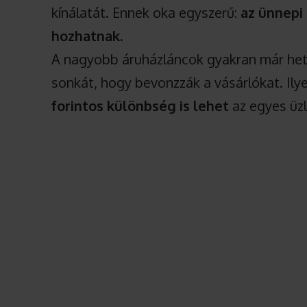
kínálatát. Ennek oka egyszerű:
az ünnepi
hozhatnak
.
A nagyobb áruházláncok gyakran már hete
sonkát, hogy bevonzzák a vásárlókat. Ily
forintos különbség is lehet
az egyes üzl