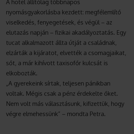
A hotel állítólag többnapos
nyomásgyakorlásba kezdett: megfélemlítő
viselkedés, fenyegetések, és végül – az
elutazás napján – fizikai akadályoztatás. Egy
tucat alkalmazott állta útját a családnak,
elzárták a kijáratot, elvették a csomagjaikat,
sőt, a már kihívott taxisofőr kulcsát is
elkobozták.
„A gyerekeink sírtak, teljesen pánikban
voltak. Mégis csak a pénz érdekelte őket.
Nem volt más választásunk, kifizettük, hogy
végre elmehessünk” – mondta Petra.