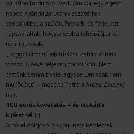
váratlan fordulatot vett. Amikor egy egész
napos kirándulás után visszatértek
szobájukba, a szülők, Petra B. és férje, azt
tapasztalták, hogy a szoba televíziója már
nem működik.
„Reggel elmentünk túrázni, estére értünk
vissza. A tévé teljesen halott volt. Nem
tettünk semmit vele, egyszerűen csak nem
működött” – mesélte Petra a
Krone Zeitung
-
nak.
400 eurós követelés – és blokád a
kijáratnál
[ ]
A hotel dolgozói viszont nem kérdeztek