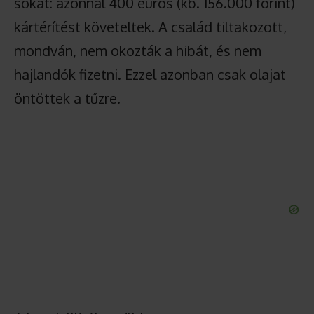
sokat: azonnal 400 eurós (kb. 156.000 forint)
kártérítést követeltek. A család tiltakozott,
mondván, nem okozták a hibát, és nem
hajlandók fizetni. Ezzel azonban csak olajat
öntöttek a tűzre.