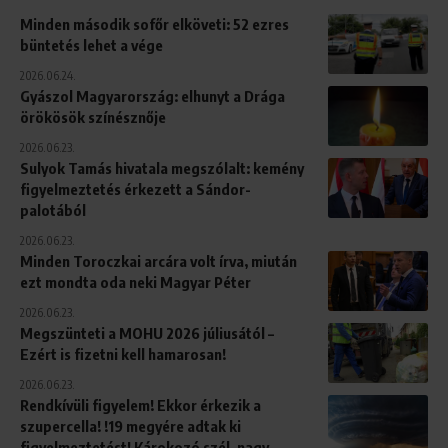
Minden második sofőr elköveti: 52 ezres
büntetés lehet a vége
2026.06.24.
Gyászol Magyarország: elhunyt a Drága
örökösök színésznője
2026.06.23.
Sulyok Tamás hivatala megszólalt: kemény
figyelmeztetés érkezett a Sándor-
palotából
2026.06.23.
Minden Toroczkai arcára volt írva, miután
ezt mondta oda neki Magyar Péter
2026.06.23.
Megszünteti a MOHU 2026 júliusától –
Ezért is fizetni kell hamarosan!
2026.06.23.
Rendkívüli figyelem! Ekkor érkezik a
szupercella! !19 megyére adtak ki
figyelmeztetést! Károkozó szél, nagy