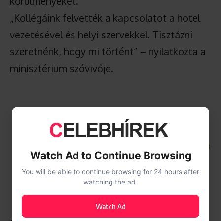
körülményeket.
„Kollégáink felvették a kapcsolatot a hotel
vezetésével és helyi szervekkel. Tisztázni
szeretnénk, hogy mi történt” – nyilatkozta a
minisztérium szóvivője.
Watch Ad to Continue Browsing
You will be able to continue browsing for 24 hours after
watching the ad.
Watch Ad