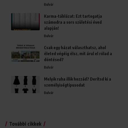
Bulvár
Karma-táblázat: Ezt tartogatja
számodra a sors születési éved
alapján!
Bulvár
Csak egy házat választhatsz, ahol
életed végéig élsz, mit árul el rólad a
döntésed?
Bulvár
Melyik ruha illik hozzád? Derítsd ki a
személyiségtípusodat
Bulvár
További cikkek