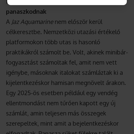
Ismétlődő minta? Más vendégek is
panaszkodnak
A
Jaz Aquamarine
nem először kerül
célkeresztbe. Nemzetközi utazási értékelő
platformokon több utas is hasonló
praktikákról számolt be. Volt, akinek minibár-
fogyasztást számoltak fel, amit nem vett
igénybe, másoknak italokat számláztak ki a
kijelentkezéskor hamisan megnövelt árakon.
Egy 2025-ös esetben például egy vendég
ellentmondást nem tűrően kapott egy új
számlát, amin teljesen más összegek
szerepeltek, mint amit a bejelentkezéskor
elfogadtak. Panasza süket fülekre talált.