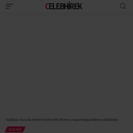
CELEBHÍREK
Kezdőlap
»
Nyaralás helyett rémálom lett! Átverés a magyarok egyik kedvenc üdülőhelyén
BULVÁR