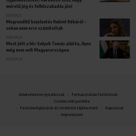
méretű jég és felhőszakadás jön!
2026.06.21.
Megrendítő bejelentés Rubint Rékáról –
sokan nem erre számítottak
2026.06.20.
Most jött a hír: Sulyok Tamás aláírta, ilyen
még nem volt Magyarországon
2026.06.20.
Adatvédelmi nyilatkozat
Felhasználási feltételek
Cookie/süti politika
Felelősségkizárás és hirdetési tájékoztató
Kapcsolat
Impresszum