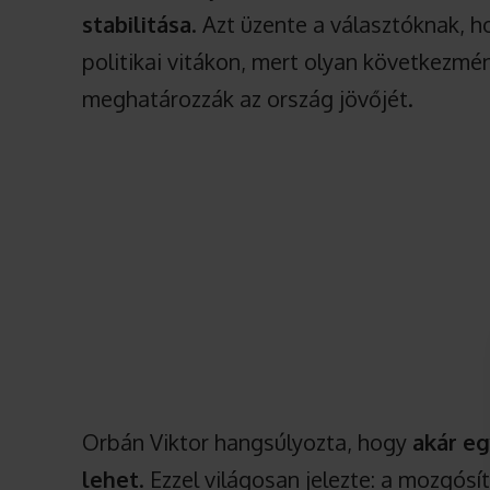
stabilitása
. Azt üzente a választóknak, 
politikai vitákon, mert olyan következmé
meghatározzák az ország jövőjét.
Orbán Viktor hangsúlyozta, hogy
akár e
lehet
. Ezzel világosan jelezte: a mozgósí