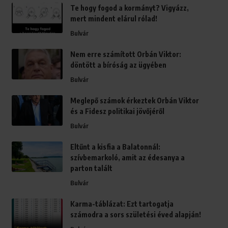
Te hogy fogod a kormányt? Vigyázz,
mert mindent elárul rólad!
Bulvár
Nem erre számított Orbán Viktor:
döntött a bíróság az ügyében
Bulvár
Meglepő számok érkeztek Orbán Viktor
és a Fidesz politikai jövőjéről
Bulvár
Eltűnt a kisfia a Balatonnál:
szívbemarkoló, amit az édesanya a
parton talált
Bulvár
Karma-táblázat: Ezt tartogatja
számodra a sors születési éved alapján!