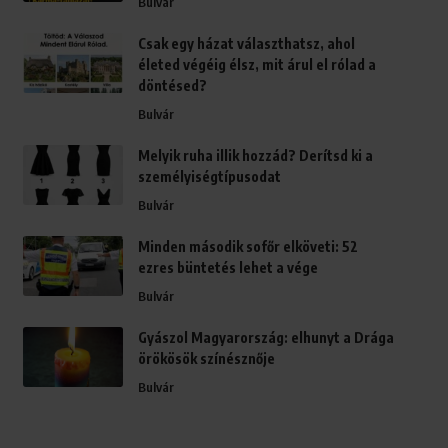
Bulvár
Csak egy házat választhatsz, ahol
életed végéig élsz, mit árul el rólad a
döntésed?
Bulvár
Melyik ruha illik hozzád? Derítsd ki a
személyiségtípusodat
Bulvár
Minden második sofőr elköveti: 52
ezres büntetés lehet a vége
Bulvár
Gyászol Magyarország: elhunyt a Drága
örökösök színésznője
Bulvár