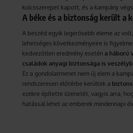
kulcsszerepet kapott, és a kampány végs
A béke és a biztonság került a
A beszéd egyik legerősebb eleme az volt,
lehetséges következményeire is figyelmez
kedvezőtlen eredmény esetén
a háború 
családok anyagi biztonsága is veszély
Ez a gondolatmenet nem új elem a kampán
rendszeresen előtérbe kerültek a
biztons
ezekre építette üzenetét, vagyis arra, ho
hatással lehet az emberek mindennapi él