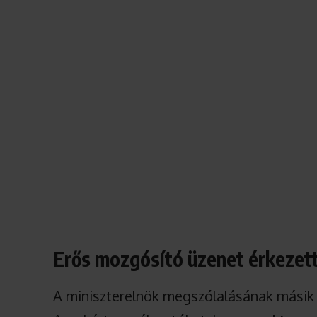
Erős mozgósító üzenet érkezet
A miniszterelnök megszólalásának másik f