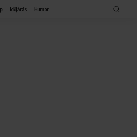
óp
Időjárás
Humor