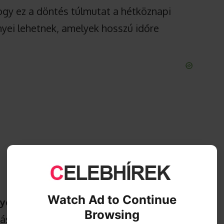
hogy ez a döntés túlmutat a hétköznapi
nyei lehetnek, amelyek hosszú időre
Watch Ad to Continue
gyetlen voksnak is komoly jelentősége
Browsing
tás az utolsó pillanatokban is