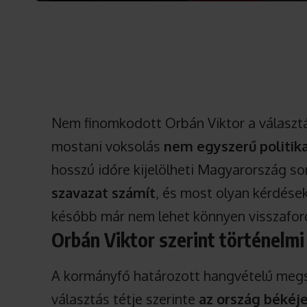
Nem finomkodott Orbán Viktor a választás
mostani voksolás
nem egyszerű politik
hosszú időre kijelölheti Magyarország so
szavazat számít
, és most olyan kérdése
később már nem lehet könnyen visszaford
Orbán Viktor szerint történelmi
A kormányfő határozott hangvételű megsz
választás tétje szerinte
az ország békéje