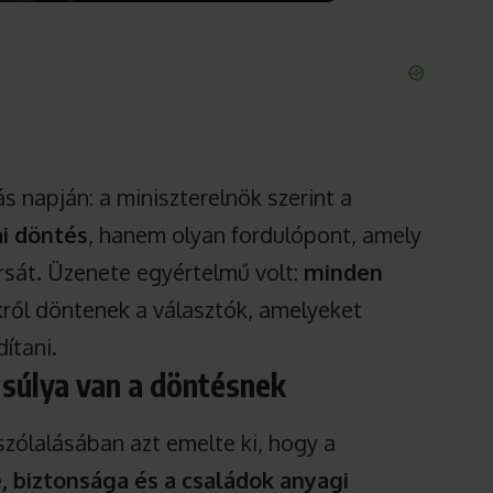
 napján: a miniszterelnök szerint a
ai döntés
, hanem olyan fordulópont, amely
rsát. Üzenete egyértelmű volt:
minden
kről döntenek a választók, amelyeket
ítani.
 súlya van a döntésnek
ólalásában azt emelte ki, hogy a
, biztonsága és a családok anyagi