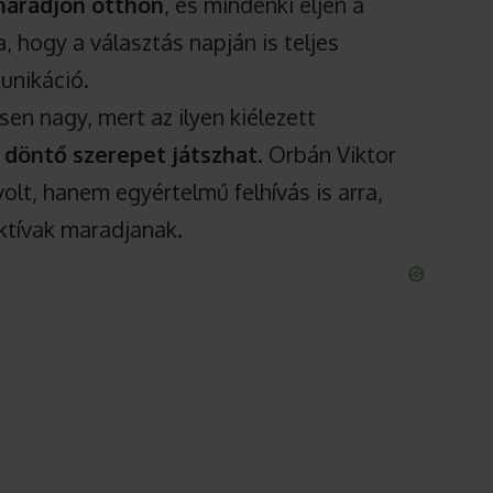
maradjon otthon
, és mindenki éljen a
a, hogy a választás napján is teljes
unikáció.
en nagy, mert az ilyen kiélezett
y döntő szerepet játszhat
. Orbán Viktor
olt, hanem egyértelmű felhívás is arra,
ktívak maradjanak.