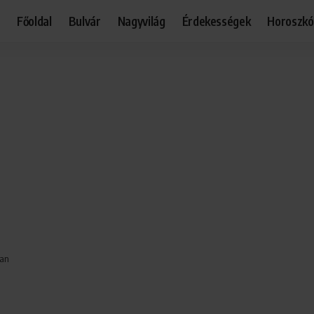
Főoldal
Bulvár
Nagyvilág
Érdekességek
Horoszk
ban