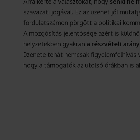
Arra kérte a választókat, hogy
senki ne 
szavazati jogával. Ez az üzenet jól mutatj
fordulatszámon pörgött a politikai komm
A mozgósítás jelentősége azért is különös
helyzetekben gyakran
a részvételi arán
üzenete tehát nemcsak figyelemfelhívás v
hogy a támogatók az utolsó órákban is a