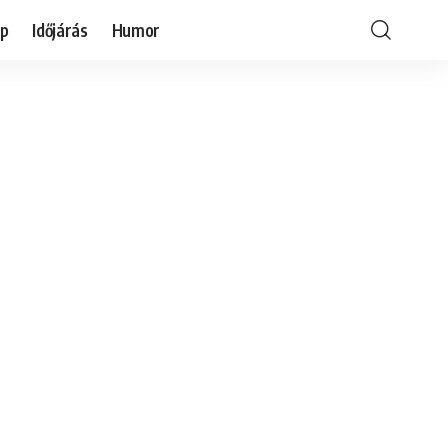
óp
Időjárás
Humor