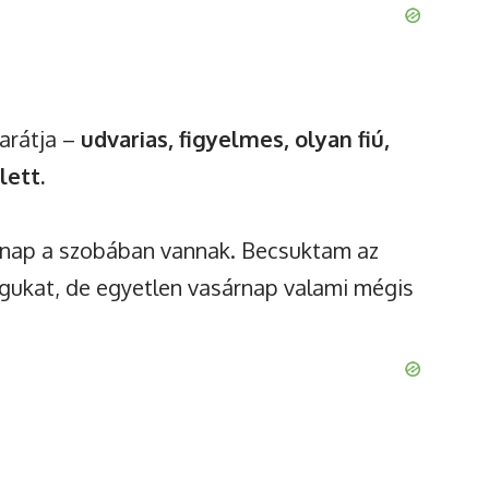
arátja –
udvarias, figyelmes, olyan fiú,
lett.
 nap a szobában vannak. Becsuktam az
agukat, de egyetlen vasárnap valami mégis
Watch Ad to Continue
Browsing
You will be able to continue browsing for 24