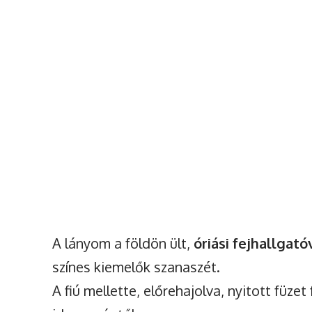
A lányom a földön ült,
óriási fejhallgató
színes kiemelők szanaszét.
A fiú mellette, előrehajolva, nyitott füze