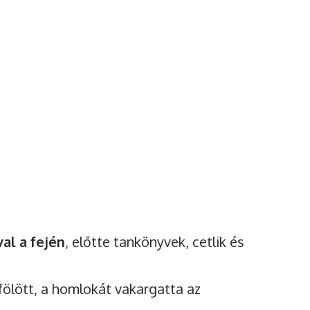
val a fején
, előtte tankönyvek, cetlik és
t fölött, a homlokát vakargatta az