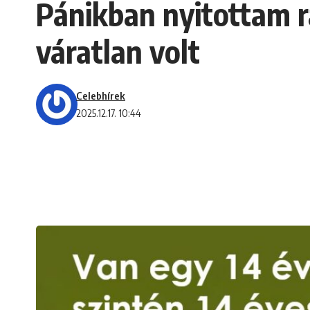
Pánikban nyitottam rá
váratlan volt
Celebhírek
2025.12.17. 10:44