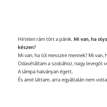
Hirtelen rám tört a pánik.
Mi van, ha ol
készen?
Mi van, ha túl messzire mennek? Mi van, 
Odasétáltam a szobához, nagy levegőt ve
A lámpa halványan égett.
És amit láttam, arra egyáltalán nem volt