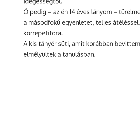
idegességtől.
Ő pedig – az én 14 éves lányom – türel
a másodfokú egyenletet, teljes átéléssel,
korrepetitora.
A kis tányér süti, amit korábban bevittem,
elmélyültek a tanulásban.