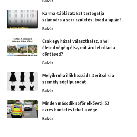
Bulvár
Karma-táblázat: Ezt tartogatja
számodra a sors születési éved alapján!
Bulvár
Csak egy házat választhatsz, ahol
életed végéig élsz, mit árul el rólad a
döntésed?
Bulvár
Melyik ruha illik hozzád? Derítsd ki a
személyiségtípusodat
Bulvár
Minden második sofőr elköveti: 52
ezres büntetés lehet a vége
Bulvár