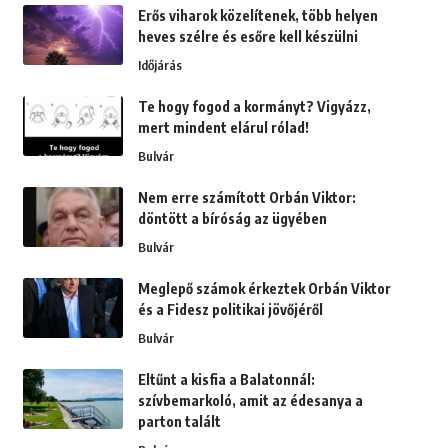
Erős viharok közelítenek, több helyen
heves szélre és esőre kell készülni
Időjárás
Te hogy fogod a kormányt? Vigyázz,
mert mindent elárul rólad!
Bulvár
Nem erre számított Orbán Viktor:
döntött a bíróság az ügyében
Bulvár
Meglepő számok érkeztek Orbán Viktor
és a Fidesz politikai jövőjéről
Bulvár
Eltűnt a kisfia a Balatonnál:
szívbemarkoló, amit az édesanya a
parton talált