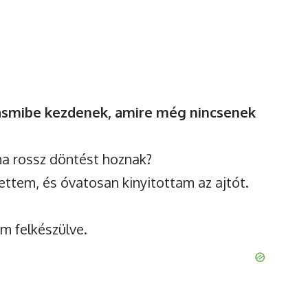
hours after watching the ad.
Watch Ad
yasmibe kezdenek, amire még nincsenek
ha rossz döntést hoznak?
ttem, és óvatosan kinyitottam az ajtót.
am felkészülve.