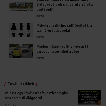
életed végéig élsz, mit árul el rólad a
döntésed?
Bulvár
Melyik ruha illik hozzád? Derítsd ki a
személyiségtípusodat
Bulvár
Minden második sofőr elköveti: 52
ezres büntetés lehet a vége
Bulvár
További cikkek
Válassz egy kávéscsészét, pszichológiai
teszt a belső világodról
2026.03.12.