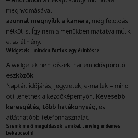
megnyomásával
azonnal megnyílik a kamera
, még feloldás
nélkül is. Így nem a menükben matatva múlik
el az élmény.
Widgetek – minden fontos egy érintésre
A widgetek nem díszek, hanem
időspóroló
eszközök
.
Naptár, időjárás, jegyzetek, e-mailek – mind
ott lehetnek a kezdőképernyőn.
Kevesebb
keresgélés, több hatékonyság
, és
átláthatóbb telefonhasználat.
Szemkímélő megoldások, amiket tényleg érdemes
bekapcsolni