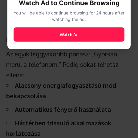
Watch Ad to Continue Browsing
You will be able to continue browsing for 24 hours after
watching the ad.
Watch Ad
Így él tovább az akkumulátor
Az egyik leggyakoribb panasz: „Gyorsan
merül a telefonom.” Pedig sokat tehetsz
ellene:
Alacsony energiafogyasztású mód
bekapcsolása
Automatikus fényerő használata
Háttérben frissülő alkalmazások
korlátozása