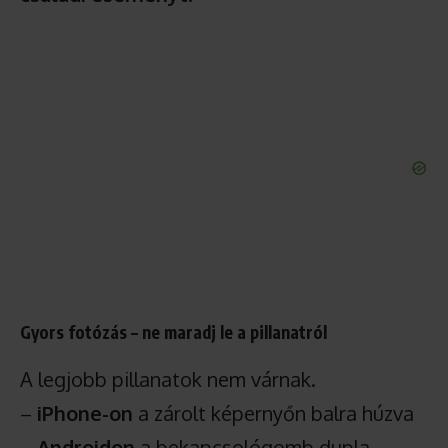
Gyors fotózás – ne maradj le a pillanatról
A legjobb pillanatok nem várnak.
–
iPhone-on
a zárolt képernyőn balra húzva
–
Androidon
a bekapcsológomb dupla