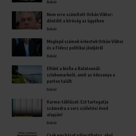
Bulvár
Nem erre számított Orbán Viktor:
döntött a bíróság az ügyében
Bulvár
Meglepő számok érkeztek Orbán Viktor
és a Fidesz politikai jövőjéről
Bulvár
Eltűnt a kisfia a Balatonnál:
szívbemarkoló, amit az édesanya a
parton talált
Bulvár
Karma-táblázat: Ezt tartogatja
számodra a sors születési éved
alapján!
Bulvár
Csak egy házat választhatsz, ahol