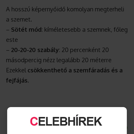
A hosszú képernyőidő komolyan megterheli
a szemet.
–
Sötét mód
: kíméletesebb a szemnek, főleg
este
–
20-20-20 szabály
: 20 percenként 20
másodpercig nézz legalább 20 méterre
Ezekkel
csökkenthető a szemfáradás és a
fejfájás
.