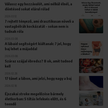
Válassz egy hozzávalót, ami nélkül élnél, a
döntésed sokat elárul rólad
2026.03.12.
7 rejtett tényező, ami drasztikusan növeli a
vastagbélrák kockázatát – sokan nem is
tudnak róla
2026.03.08.
A lábaid segítségért kiáltanak: 7 jel, hogy
baj lehet a májaddal
2026.03.08.
Száraz szájjal ébredsz? 8 ok, amit tudnod
kell
2026.02.28.
17 tünet a lábon, ami jelzi, hogy nagy a baj
2026.02.18.
Éjszakai stroke megelőzése bármely
életkorban: 5 tiltás lefekvés előtt, és 6
teendő