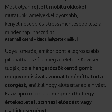
Most olyan
rejtett mobiltrükköket
mutatunk, amelyekkel gyorsabb,
kényelmesebb és stresszmentesebb lesz a
mindennapi használat.
Azonnali csend – kínos helyzetek nélkül
Ugye ismerős, amikor pont a legrosszabb
pillanatban szólal meg a telefon? Kevesen
tudják, de
a hangerőcsökkentő gomb
megnyomásával azonnal lenémíthatod a
csörgést
, anélkül hogy elutasítanád a hívást.
Ez az apró mozdulat
megmenthet egy
értekezletet, színházi előadást vagy
családi eseményt
.