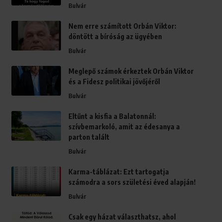
Bulvár
Nem erre számított Orbán Viktor:
döntött a bíróság az ügyében
Bulvár
Meglepő számok érkeztek Orbán Viktor
és a Fidesz politikai jövőjéről
Bulvár
Eltűnt a kisfia a Balatonnál:
szívbemarkoló, amit az édesanya a
parton talált
Bulvár
Karma-táblázat: Ezt tartogatja
számodra a sors születési éved alapján!
Bulvár
Csak egy házat választhatsz, ahol