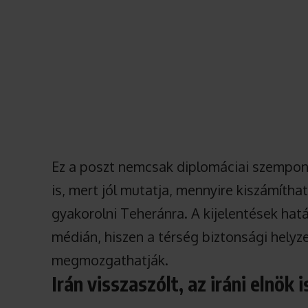
Ez a poszt nemcsak diplomáciai szempon
is, mert jól mutatja, mennyire kiszámít
gyakorolni Teheránra. A kijelentések ha
médián, hiszen a térség biztonsági helyz
megmozgathatják.
Irán visszaszólt, az iráni elnök 