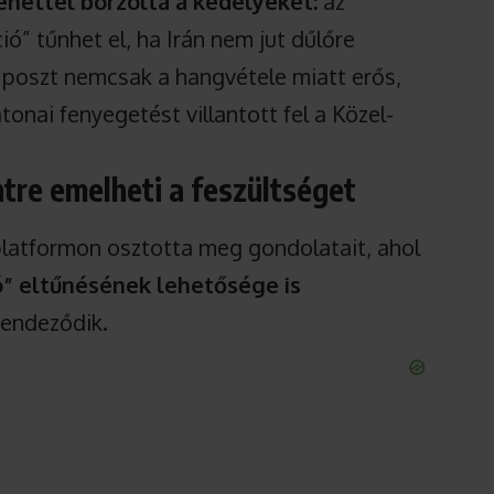
ettel borzolta a kedélyeket:
az
ció” tűnhet el, ha Irán nem jut dűlőre
t poszt nemcsak a hangvétele miatt erős,
onai fenyegetést villantott fel a Közel-
ntre emelheti a feszültséget
latformon osztotta meg gondolatait, ahol
ió” eltűnésének lehetősége is
 rendeződik.