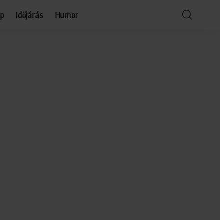
óp
Időjárás
Humor