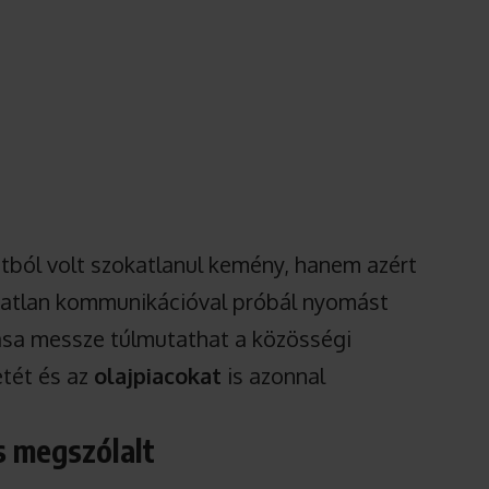
tból volt szokatlanul kemény, hanem azért
hatatlan kommunikációval próbál nyomást
tása messze túlmutathat a közösségi
etét és az
olajpiacokat
is azonnal
is megszólalt