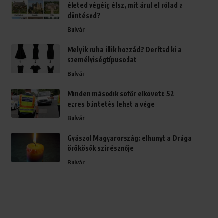
életed végéig élsz, mit árul el rólad a
döntésed?
Bulvár
Melyik ruha illik hozzád? Derítsd ki a
személyiségtípusodat
Bulvár
Minden második sofőr elköveti: 52
ezres büntetés lehet a vége
Bulvár
Gyászol Magyarország: elhunyt a Drága
örökösök színésznője
Bulvár