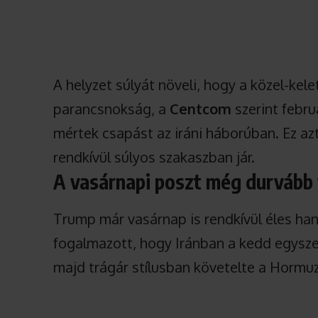
A helyzet súlyát növeli, hogy a közel-kele
parancsnokság, a
Centcom
szerint febru
mértek csapást az iráni háborúban. Ez az
rendkívül súlyos szakaszban jár.
A vasárnapi poszt még durvább 
Trump már vasárnap is rendkívül éles ha
fogalmazott, hogy Iránban a kedd egysze
majd trágár stílusban követelte a Hormu