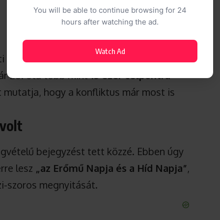
You will be able to continue browsing for 24
hours after watching the ad.
Watch Ad
ti térségért felelős amerikai
ár 28. óta több mint
13 ezer célpontra
t mutatja, hogy a konfliktus már most is
volt
ngvételű bejegyzést tett közzé. Ebben úgy
rre lesz
„az Erőmű Napja és a Híd Napja”
,
zi-szoros megnyitását.