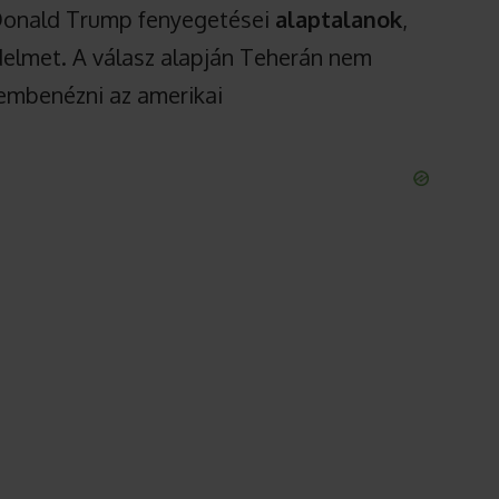
 Donald Trump fenyegetései
alaptalanok
,
delmet. A válasz alapján Teherán nem
szembenézni az amerikai