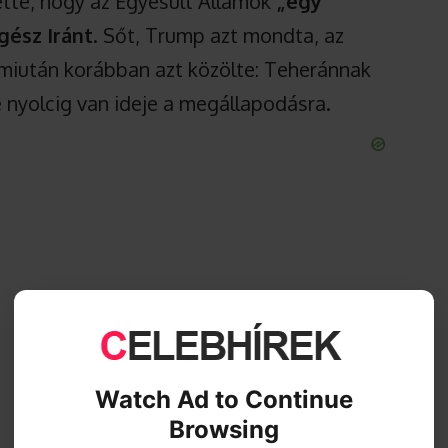
tette, hogy az Egyesült Államok
„egy
gész Iránt
. Sőt, Trump azt mondta, az
miután korábban azt közölte: Teheránnak
te nyolcig van ideje a megállapodásra.
Watch Ad to Continue
Browsing