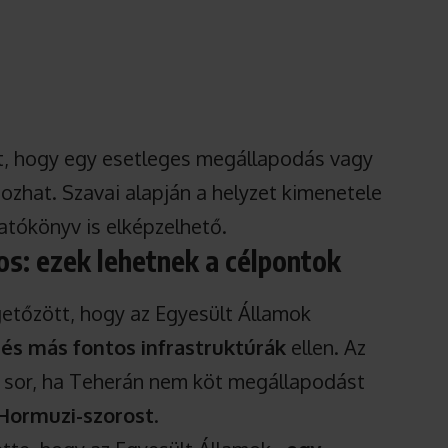
alt, hogy egy esetleges megállapodás vagy
 hozhat. Szavai alapján a helyzet kimenetele
gatókönyv is elképzelhető.
s: ezek lehetnek a célpontok
etőzött, hogy az Egyesült Államok
és más fontos infrastruktúrák
ellen. Az
et sor, ha Teherán nem köt megállapodást
Hormuzi-szorost
.