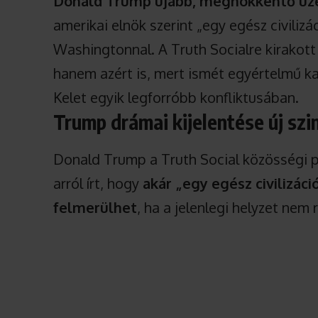
Donald Trump újabb, meghökkentő üzen
amerikai elnök szerint „egy egész civilizá
Washingtonnal. A Truth Socialre kirakot
hanem azért is, mert ismét egyértelmű kat
Kelet egyik legforróbb konfliktusában.
Trump drámai kijelentése új szi
Donald Trump a Truth Social közösségi p
arról írt, hogy
akár „egy egész civilizác
felmerülhet
, ha a jelenlegi helyzet nem