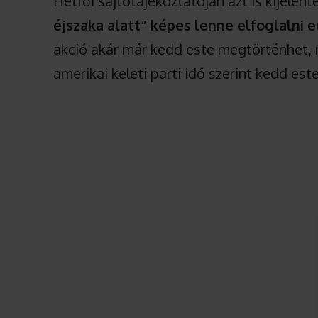
Hétfői sajtótájékoztatóján azt is kijelen
éjszaka alatt” képes lenne elfoglalni e
akció akár már kedd este megtörténhet, 
amerikai keleti parti idő szerint kedd es