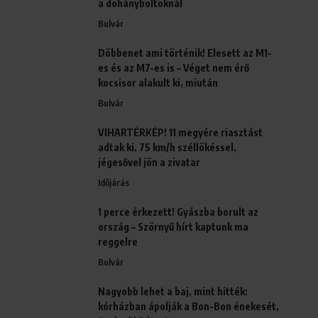
a dohányboltoknál
Bulvár
Döbbenet ami történik! Elesett az M1-
es és az M7-es is – Véget nem érő
kocsisor alakult ki, miután
Bulvár
VIHARTÉRKÉP! 11 megyére riasztást
adtak ki, 75 km/h széllökéssel,
jégesővel jön a zivatar
Időjárás
1 perce érkezett! Gyászba borult az
ország – Szörnyű hírt kaptunk ma
reggelre
Bulvár
Nagyobb lehet a baj, mint hitték:
kórházban ápolják a Bon-Bon énekesét,