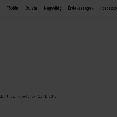
Főoldal
Bulvár
Nagyvilág
Érdekességek
Horoszk
 mit hozott ki belőle! Így nézett ki előtte