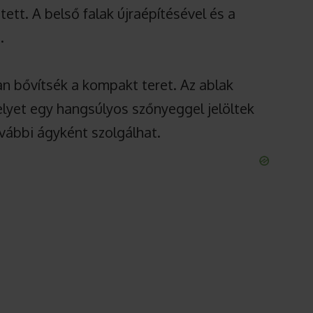
etett. A belső falak újraépítésével és a
.
san bővítsék a kompakt teret. Az ablak
melyet egy hangsúlyos szőnyeggel jelöltek
vábbi ágyként szolgálhat.