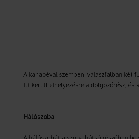
A kanapéval szembeni válaszfalban két f
Itt került elhelyezésre a dolgozórész, és a
Hálószoba
A hálószobát a szoba hátsó részében hel