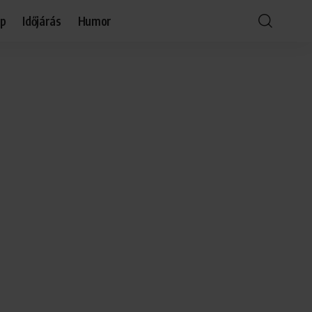
óp
Időjárás
Humor