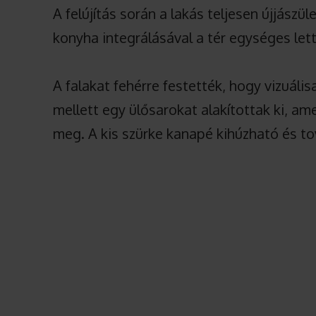
A felújítás során a lakás teljesen újjászül
konyha integrálásával a tér egységes lett
A falakat fehérre festették, hogy vizuáli
mellett egy ülősarokat alakítottak ki, a
meg. A kis szürke kanapé kihúzható és to