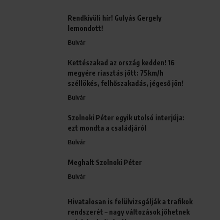
Rendkívüli hír! Gulyás Gergely
lemondott!
Bulvár
Kettészakad az ország kedden! 16
megyére riasztás jött: 75km/h
széllökés, felhőszakadás, jégeső jön!
Bulvár
Szolnoki Péter egyik utolsó interjúja:
ezt mondta a családjáról
Bulvár
Meghalt Szolnoki Péter
Bulvár
Hivatalosan is felülvizsgálják a trafikok
rendszerét – nagy változások jöhetnek