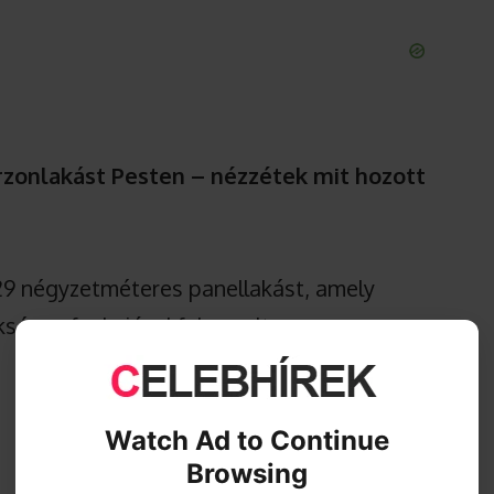
arzonlakást Pesten – nézzétek mit hozott
 29 négyzetméteres panellakást, amely
éges funkcióval felszerelt.
Watch Ad to Continue
Browsing