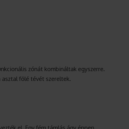
unkcionális zónát kombináltak egyszerre.
 asztal fölé tévét szereltek.
yezték el. Egy fém támlás ágy éppen