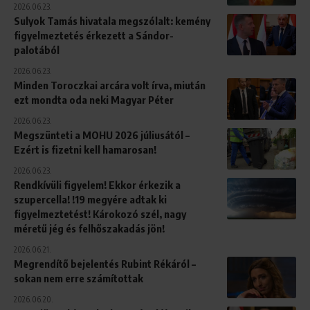
2026.06.23.
Sulyok Tamás hivatala megszólalt: kemény
figyelmeztetés érkezett a Sándor-
palotából
2026.06.23.
Minden Toroczkai arcára volt írva, miután
ezt mondta oda neki Magyar Péter
2026.06.23.
Megszünteti a MOHU 2026 júliusától –
Ezért is fizetni kell hamarosan!
2026.06.23.
Rendkívüli figyelem! Ekkor érkezik a
szupercella! !19 megyére adtak ki
figyelmeztetést! Károkozó szél, nagy
méretű jég és felhőszakadás jön!
2026.06.21.
Megrendítő bejelentés Rubint Rékáról –
sokan nem erre számítottak
2026.06.20.