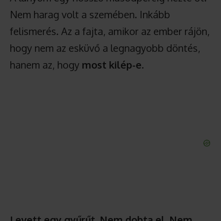
Nem harag volt a szemében. Inkább
felismerés. Az a fajta, amikor az ember rájön,
hogy nem az esküvő a legnagyobb döntés,
hanem az, hogy
most kilép-e
.
Levett egy gyűrűt. Nem dobta el. Nem