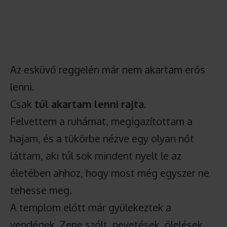
Az esküvő reggelén már nem akartam erős
lenni.
Csak
túl akartam lenni rajta
.
Felvettem a ruhámat, megigazítottam a
hajam, és a tükörbe nézve egy olyan nőt
láttam, aki túl sok mindent nyelt le az
életében ahhoz, hogy most még egyszer ne
tehesse meg.
A templom előtt már gyülekeztek a
vendégek. Zene szólt, nevetések, ölelések.