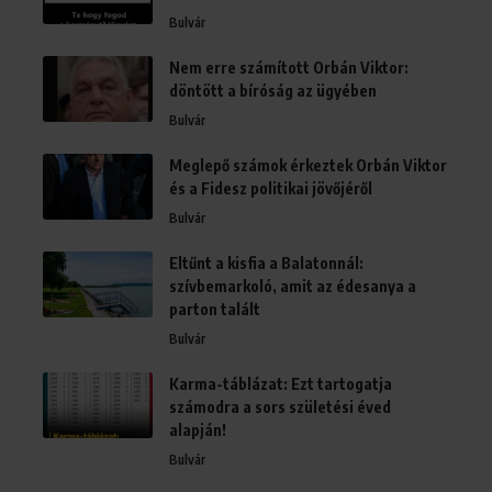
Bulvár
Nem erre számított Orbán Viktor:
döntött a bíróság az ügyében
Bulvár
Meglepő számok érkeztek Orbán Viktor
és a Fidesz politikai jövőjéről
Bulvár
Eltűnt a kisfia a Balatonnál:
szívbemarkoló, amit az édesanya a
parton talált
Bulvár
Karma-táblázat: Ezt tartogatja
számodra a sors születési éved
alapján!
Bulvár