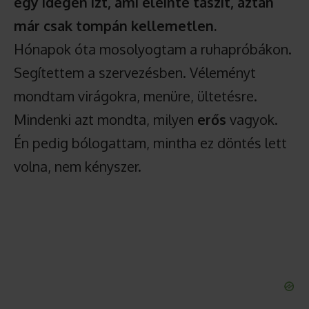
egy idegen ízt, ami eleinte taszít, aztán
már csak tompán kellemetlen.
Hónapok óta mosolyogtam a ruhapróbákon.
Segítettem a szervezésben. Véleményt
mondtam virágokra, menüre, ültetésre.
Mindenki azt mondta, milyen
erős
vagyok.
Én pedig bólogattam, mintha ez döntés lett
volna, nem kényszer.