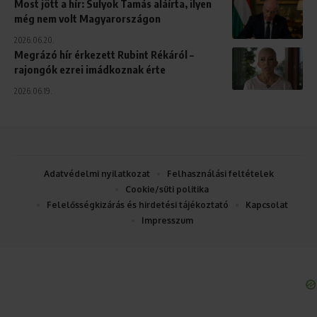
Most jött a hír: Sulyok Tamás aláírta, ilyen
még nem volt Magyarországon
2026.06.20.
Megrázó hír érkezett Rubint Rékáról –
rajongók ezrei imádkoznak érte
2026.06.19.
Adatvédelmi nyilatkozat
Felhasználási feltételek
Cookie/süti politika
Felelősségkizárás és hirdetési tájékoztató
Kapcsolat
Impresszum