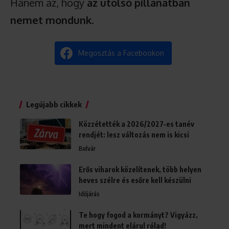
Hanem az, hogy
az utolsó pillanatban
nemet mondunk
.
Megosztás a Facebookon
Legújabb cikkek
Közzétették a 2026/2027-es tanév
rendjét: lesz változás nem is kicsi
Bulvár
Erős viharok közelítenek, több helyen
heves szélre és esőre kell készülni
Időjárás
Te hogy fogod a kormányt? Vigyázz,
mert mindent elárul rólad!