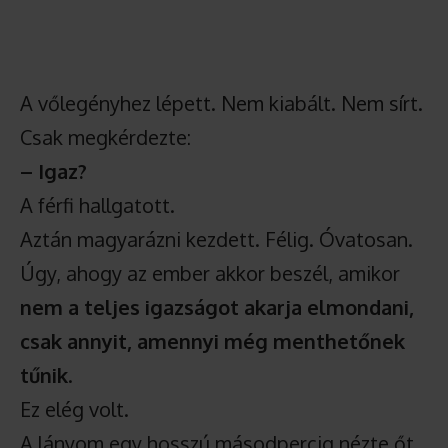
A vőlegényhez lépett. Nem kiabált. Nem sírt.
Csak megkérdezte:
– Igaz?
A férfi hallgatott.
Aztán magyarázni kezdett. Félig. Óvatosan.
Úgy, ahogy az ember akkor beszél, amikor
nem a teljes igazságot akarja elmondani,
csak annyit, amennyi még menthetőnek
tűnik
.
Ez elég volt.
A lányom egy hosszú másodpercig nézte őt.