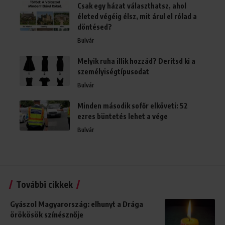
Csak egy házat választhatsz, ahol
életed végéig élsz, mit árul el rólad a
döntésed?
Bulvár
Melyik ruha illik hozzád? Derítsd ki a
személyiségtípusodat
Bulvár
Minden második sofőr elköveti: 52
ezres büntetés lehet a vége
Bulvár
További cikkek
Gyászol Magyarország: elhunyt a Drága
örökösök színésznője