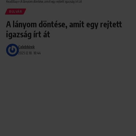
Kezdőlap
»
A lányom döntése, amit egy rejtett igazság írt át
BULVÁR
A lányom döntése, amit egy rejtett
igazság írt át
Celebhírek
2025.12.18. 18:44