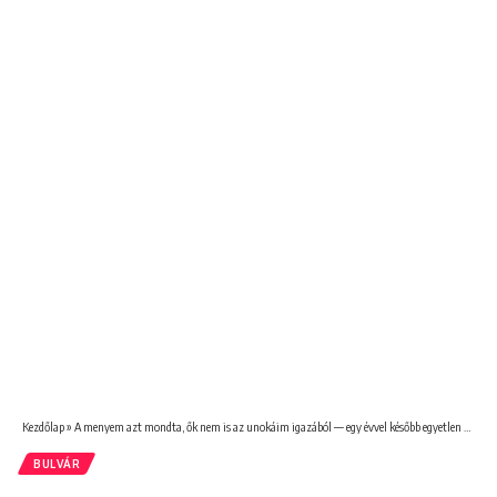
Kezdőlap
»
A menyem azt mondta, ők nem is az unokáim igazából — egy évvel később egyetlen üzenet teljesen összetört
BULVÁR