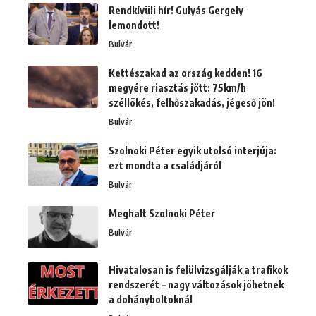
Rendkívüli hír! Gulyás Gergely
lemondott!
Bulvár
Kettészakad az ország kedden! 16
megyére riasztás jött: 75km/h
széllökés, felhőszakadás, jégeső jön!
Bulvár
Szolnoki Péter egyik utolsó interjúja:
ezt mondta a családjáról
Bulvár
Meghalt Szolnoki Péter
Bulvár
Hivatalosan is felülvizsgálják a trafikok
rendszerét – nagy változások jöhetnek
a dohányboltoknál