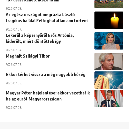
2026.07.08.
Az egész országot megrázta László
tragikus halála! Felfoghatatlan ami történt
2026.07.07.
Lekerül a képernyőről Erős Antónia,
kiderült, miért döntöttek így
2026.07.04.
Meghalt Szilágyi Tibor
2026.07.03.
Ekkor térhet vissza a még nagyobb hőség
2026.07.03.
Magyar Péter bejelentése: ekkor vezethetik
be az eurót Magyarországon
2026.07.03.