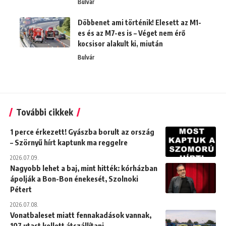
Bulvár
Döbbenet ami történik! Elesett az M1-
es és az M7-es is – Véget nem érő
kocsisor alakult ki, miután
Bulvár
További cikkek
1 perce érkezett! Gyászba borult az ország
– Szörnyű hírt kaptunk ma reggelre
2026.07.09.
Nagyobb lehet a baj, mint hitték: kórházban
ápolják a Bon-Bon énekesét, Szolnoki
Pétert
2026.07.08.
Vonatbaleset miatt fennakadások vannak,
107 utast kellett átszállítani