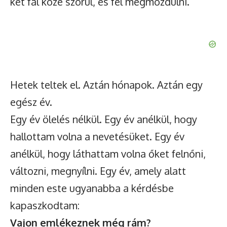
két fal közé szorul, és fél megmozdulni.
Watch Ad to Continue Browsing
You will be able to continue browsing for 24 hours after
Hetek teltek el. Aztán hónapok. Aztán egy
watching the ad.
egész év.
Egy év ölelés nélkül. Egy év anélkül, hogy
Watch Ad
hallottam volna a nevetésüket. Egy év
anélkül, hogy láthattam volna őket felnőni,
változni, megnyílni. Egy év, amely alatt
minden este ugyanabba a kérdésbe
kapaszkodtam:
Vajon emlékeznek még rám?