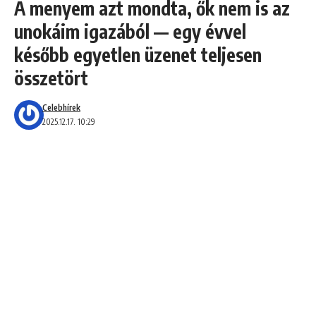
A menyem azt mondta, ők nem is az
unokáim igazából — egy évvel
később egyetlen üzenet teljesen
összetört
Celebhírek
2025.12.17. 10:29