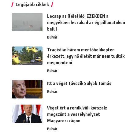
Legújabb cikkek
Lecsap az ítéletidő! EZEKBEN a
megyékben leszakad az ég pillanatokon
belül
Bulvár
Tragédia: három mentőhelikopter
érkezett, egy nő életét már nem tudták
megmenteni
Bulvár
Itt a vége! Távozik Sulyok Tamás
Bulvár
Véget ért a rendkívüli korszak:
megszűnt a veszélyhelyzet
Magyarországon
Bulvár