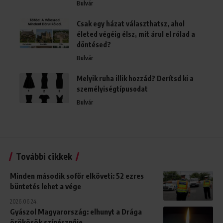
Bulvár
Csak egy házat választhatsz, ahol
életed végéig élsz, mit árul el rólad a
döntésed?
Bulvár
Melyik ruha illik hozzád? Derítsd ki a
személyiségtípusodat
Bulvár
További cikkek
Minden második sofőr elköveti: 52 ezres
büntetés lehet a vége
2026.06.24.
Gyászol Magyarország: elhunyt a Drága
örökösök színésznője