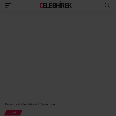
CELEBHÍREK
Kezdőlap
»
Álmában érte a halál Grúber Hugót
BULVÁR