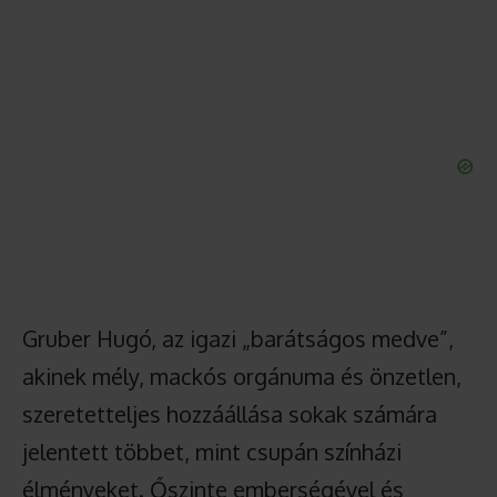
Gruber Hugó, az igazi „barátságos medve”,
akinek mély, mackós orgánuma és önzetlen,
szeretetteljes hozzáállása sokak számára
jelentett többet, mint csupán színházi
élményeket. Őszinte emberségével és