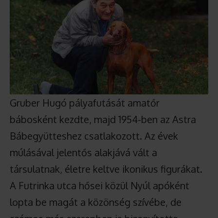
Gruber Hugó pályafutását amatőr
bábosként kezdte, majd 1954-ben az Astra
Bábegyütteshez csatlakozott. Az évek
múlásával jelentős alakjává vált a
társulatnak, életre keltve ikonikus figurákat.
A Futrinka utca hősei közül Nyúl apóként
lopta be magát a közönség szívébe, de