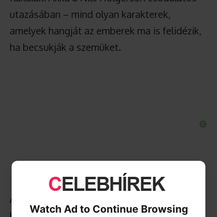
utazásában – mind olyan karakterek,
amelyek hangját az emberek ma is felidézik,
ha becsukják a szemüket.
A művész életműve azonban nemcsak a
Watch Ad to Continue Browsing
hangjátékra és a bábművészetre