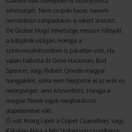
számos más szerepben is bizonyította
tehetségét. Nem csupán hazai, hanem
nemzetközi színpadokon is sikert aratott.
De Gruber Hugó tehetsége messze túlnyúlt
a bábjáték világán. Hangja a
szinkronszínészetben is páratlan volt. Ha
valaki hallotta őt Gene Hackman, Bud
Spencer, vagy Robert Onedin magyar
hangjaként, soha nem felejtette el az erőt és
melegséget, amit közvetített. Hangja a
magyar filmek egyik meghatározó
alapelemévé vált.
Ő volt Kvarg Lipót a Csipet Csapatban, vagy
Kákalaki Akka a Nils Holgerson csodálatos