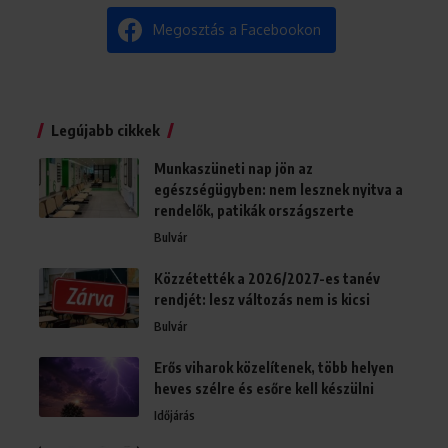
Megosztás a Facebookon
Legújabb cikkek
Munkaszüneti nap jön az
egészségügyben: nem lesznek nyitva a
rendelők, patikák országszerte
Bulvár
Közzétették a 2026/2027-es tanév
rendjét: lesz változás nem is kicsi
Bulvár
Erős viharok közelítenek, több helyen
heves szélre és esőre kell készülni
Időjárás