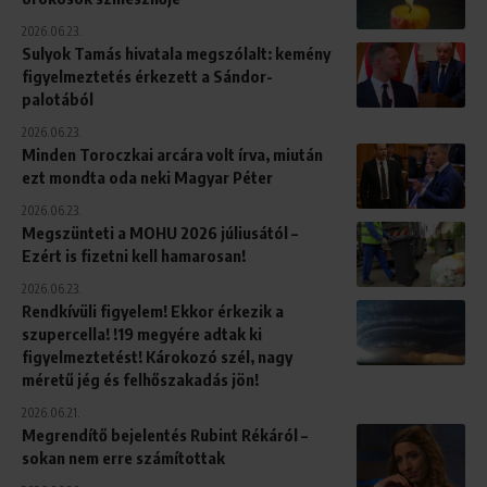
2026.06.23.
Sulyok Tamás hivatala megszólalt: kemény
figyelmeztetés érkezett a Sándor-
palotából
2026.06.23.
Minden Toroczkai arcára volt írva, miután
ezt mondta oda neki Magyar Péter
2026.06.23.
Megszünteti a MOHU 2026 júliusától –
Ezért is fizetni kell hamarosan!
2026.06.23.
Rendkívüli figyelem! Ekkor érkezik a
szupercella! !19 megyére adtak ki
figyelmeztetést! Károkozó szél, nagy
méretű jég és felhőszakadás jön!
2026.06.21.
Megrendítő bejelentés Rubint Rékáról –
sokan nem erre számítottak