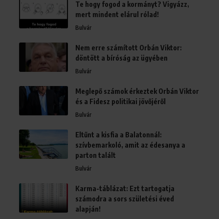
Te hogy fogod a kormányt? Vigyázz,
mert mindent elárul rólad!
Bulvár
Nem erre számított Orbán Viktor:
döntött a bíróság az ügyében
Bulvár
Meglepő számok érkeztek Orbán Viktor
és a Fidesz politikai jövőjéről
Bulvár
Eltűnt a kisfia a Balatonnál:
szívbemarkoló, amit az édesanya a
parton talált
Bulvár
Karma-táblázat: Ezt tartogatja
számodra a sors születési éved
alapján!