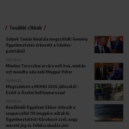
További cikkek
Sulyok Tamás hivatala megszólalt: kemény
figyelmeztetés érkezett a Sándor-
palotából
2026.06.23.
Minden Toroczkai arcára volt írva, miután
ezt mondta oda neki Magyar Péter
2026.06.23.
Megszünteti a MOHU 2026 júliusától –
Ezért is fizetni kell hamarosan!
2026.06.23.
Rendkívüli figyelem! Ekkor érkezik a
szupercella! !19 megyére adtak ki
figyelmeztetést! Károkozó szél, nagy
méretű jég és felhőszakadás jön!