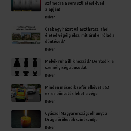
számodra a sors születési éved
alapján!
Bulvár
Csak egy házat választhatsz, ahol
életed végéig élsz, mit árul el rólad a
döntésed?
Bulvár
Melyik ruha illik hozzád? Derítsd ki a
személyiségtípusodat
Bulvár
Minden második sofőr elköveti: 52
ezres büntetés lehet a vége
Bulvár
Gyászol Magyarország: elhunyt a
Drága örökösök színésznője
Bulvár