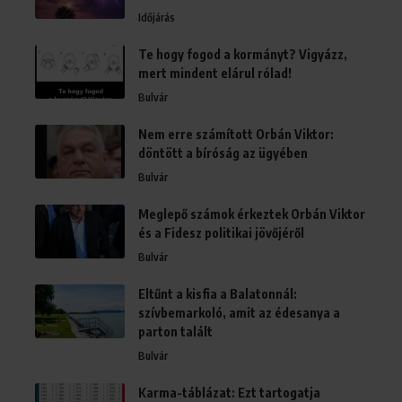
Időjárás
Te hogy fogod a kormányt? Vigyázz,
mert mindent elárul rólad!
Bulvár
Nem erre számított Orbán Viktor:
döntött a bíróság az ügyében
Bulvár
Meglepő számok érkeztek Orbán Viktor
és a Fidesz politikai jövőjéről
Bulvár
Eltűnt a kisfia a Balatonnál:
szívbemarkoló, amit az édesanya a
parton talált
Bulvár
Karma-táblázat: Ezt tartogatja