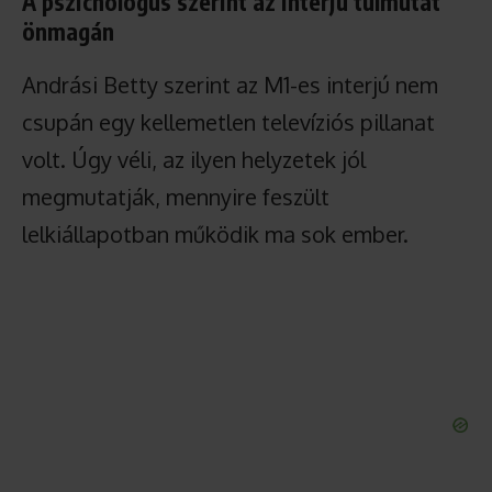
A pszichológus szerint az interjú túlmutat
önmagán
Andrási Betty szerint az M1-es interjú nem
csupán egy kellemetlen televíziós pillanat
volt. Úgy véli, az ilyen helyzetek jól
megmutatják, mennyire feszült
lelkiállapotban működik ma sok ember.