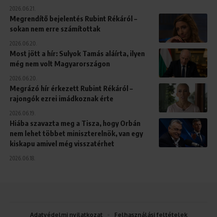
2026.06.21.
Megrendítő bejelentés Rubint Rékáról –
sokan nem erre számítottak
2026.06.20.
Most jött a hír: Sulyok Tamás aláírta, ilyen
még nem volt Magyarországon
2026.06.20.
Megrázó hír érkezett Rubint Rékáról –
rajongók ezrei imádkoznak érte
2026.06.19.
Hiába szavazta meg a Tisza, hogy Orbán
nem lehet többet miniszterelnök, van egy
kiskapu amivel még visszatérhet
2026.06.18.
Adatvédelmi nyilatkozat
Felhasználási feltételek