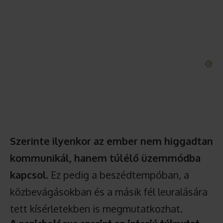
Szerinte ilyenkor az ember nem higgadtan
kommunikál, hanem túlélő üzemmódba
kapcsol.
Ez pedig a beszédtempóban, a
közbevágásokban és a másik fél leuralására
tett kísérletekben is megmutatkozhat.