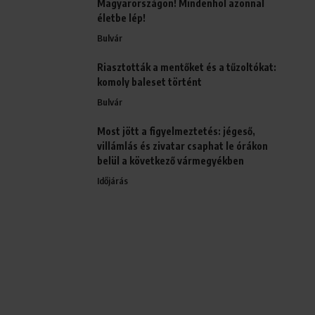
Magyarországon! Mindenhol azonnal
életbe lép!
Bulvár
Riasztották a mentőket és a tűzoltókat:
komoly baleset történt
Bulvár
Most jött a figyelmeztetés: jégeső,
villámlás és zivatar csaphat le órákon
belül a következő vármegyékben
Időjárás