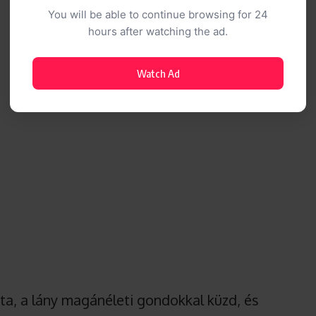
You will be able to continue browsing for 24
hours after watching the ad.
Watch Ad
a, a lány magánéleti gondokkal küzd, és