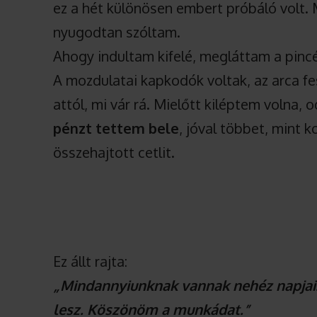
ez a hét különösen embert próbáló volt
nyugodtan szóltam.
Ahogy indultam kifelé, megláttam a pincé
A mozdulatai kapkodók voltak, az arca fes
attól, mi vár rá. Mielőtt kiléptem volna
pénzt tettem bele
, jóval többet, mint
összehajtott cetlit.
Ez állt rajta:
„Mindannyiunknak vannak nehéz napjai
lesz. Köszönöm a munkádat.”