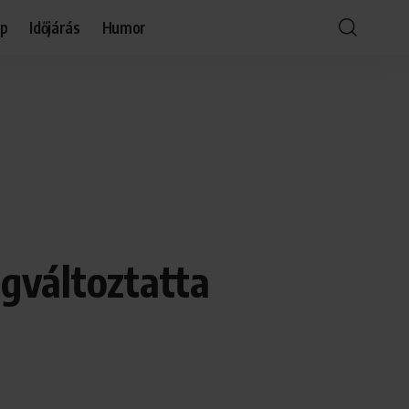
óp
Időjárás
Humor
gváltoztatta