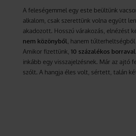
A feleségemmel egy este beültünk vacso
alkalom, csak szerettünk volna együtt lenn
akadozott. Hosszú várakozás, elnézést ké
nem közönyből
, hanem túlterheltségből
Amikor fizettünk,
10 százalékos borrava
inkább egy visszajelzésnek. Már az ajtó f
szólt. A hangja éles volt, sértett, talán k