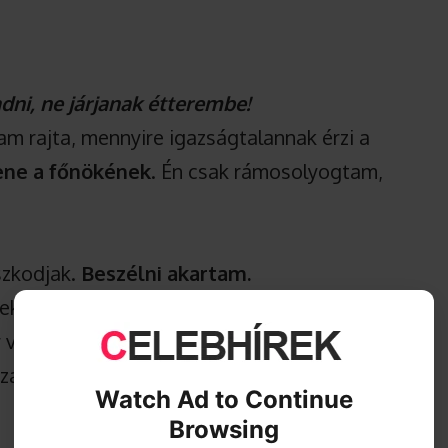
ni, ne járjanak étterembe!
m rajta, mennyire igazságtalannak érzi a
ene a főnökének
. Én csak rámosolyogtam,
szkodjak.
Beszélni akartam.
ki, hogy a kiszolgálás nem tűnt
alaki már túl sok terhet cipel. Azt is
 zaklatottnak látszott – mintha nemcsak az
Watch Ad to Continue
Browsing