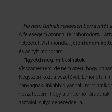
–
Ha nem tudnak rendesen borravalót ad
A feleségem azonnal felháborodott. Látta
helyzetet. Azt mondta,
jelentenem kell
és annyit mondtam:
– Figyeld meg, mit csinálok.
Visszamentem, de nem azért, hogy pana
Négyszemközt a vezetővel. Elmondtam ne
hanyagnak. Inkább olyannak, mint amikor v
hozzátettem, hogy a pincérnő fáradtnak,
asztalok súlya nehezedne rá.