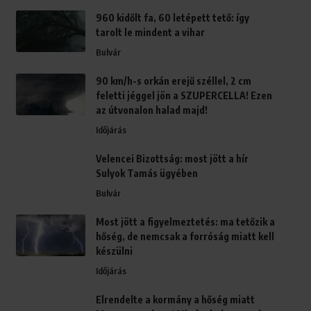
960 kidőlt fa, 60 letépett tető: így
tarolt le mindent a vihar
Bulvár
90 km/h-s orkán erejű széllel, 2 cm
feletti jéggel jön a SZUPERCELLA! Ezen
az útvonalon halad majd!
Időjárás
Velencei Bizottság: most jött a hír
Sulyok Tamás ügyében
Bulvár
Most jött a figyelmeztetés: ma tetőzik a
hőség, de nemcsak a forróság miatt kell
készülni
Időjárás
Elrendelte a kormány a hőség miatt