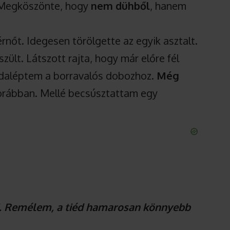
. Megköszönte, hogy
nem dühből
, hanem
rnőt. Idegesen törölgette az egyik asztalt.
zült. Látszott rajta, hogy már előre fél
, odaléptem a borravalós dobozhoz.
Még
 korábban. Mellé becsúsztattam egy
. Remélem, a tiéd hamarosan könnyebb