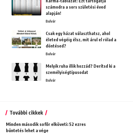
Karma-táblázat: Ezt tartogatja
számodra a sors születési éved
alapján!
Bulvár
Csak egy házat választhatsz, ahol
életed végéig élsz, mit árul el rólad a
döntésed?
Bulvár
Melyik ruha illik hozzád? Derítsd ki a
személyiségtípusodat
Bulvár
További cikkek
Minden második sofőr elköveti: 52 ezres
büntetés lehet a vége