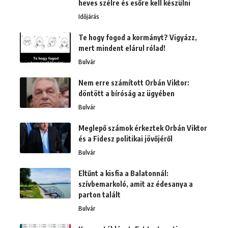
heves szélre és esőre kell készülni
Időjárás
Te hogy fogod a kormányt? Vigyázz,
mert mindent elárul rólad!
Bulvár
Nem erre számított Orbán Viktor:
döntött a bíróság az ügyében
Bulvár
Meglepő számok érkeztek Orbán Viktor
és a Fidesz politikai jövőjéről
Bulvár
Eltűnt a kisfia a Balatonnál:
szívbemarkoló, amit az édesanya a
parton talált
Bulvár