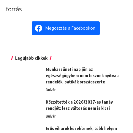
forrás
Megosztás a Facebookon
Legújabb cikkek
Munkaszüneti nap jön az
egészségügyben: nem lesznek nyitva a
rendelők, patikák országszerte
Bulvár
Közzétették a 2026/2027-es tanév
rendjét: lesz változás nem is kicsi
Bulvár
Erős viharok közelítenek, több helyen