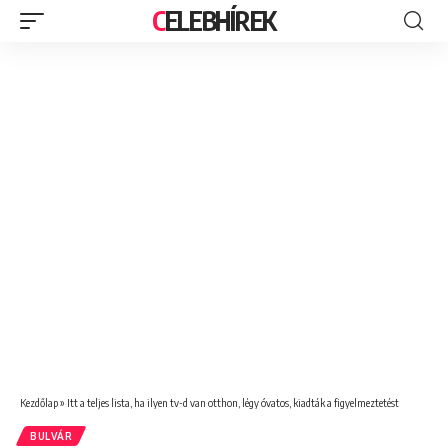
CELEBHÍREK
Kezdőlap
»
Itt a teljes lista, ha ilyen tv-d van otthon, légy óvatos, kiadták a figyelmeztetést
BULVÁR