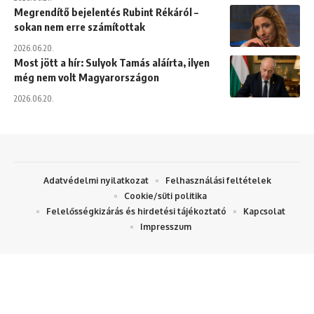
Megrendítő bejelentés Rubint Rékáról –
sokan nem erre számítottak
2026.06.20.
Most jött a hír: Sulyok Tamás aláírta, ilyen
még nem volt Magyarországon
2026.06.20.
Adatvédelmi nyilatkozat
Felhasználási feltételek
Cookie/süti politika
Felelősségkizárás és hirdetési tájékoztató
Kapcsolat
Impresszum