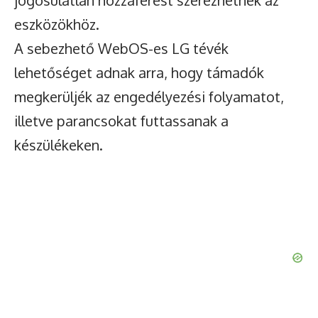
jogosulatlan hozzáférést szerezhetnek az
eszközökhöz.
A sebezhető WebOS-es LG tévék
lehetőséget adnak arra, hogy támadók
megkerüljék az engedélyezési folyamatot,
illetve parancsokat futtassanak a
készülékeken.