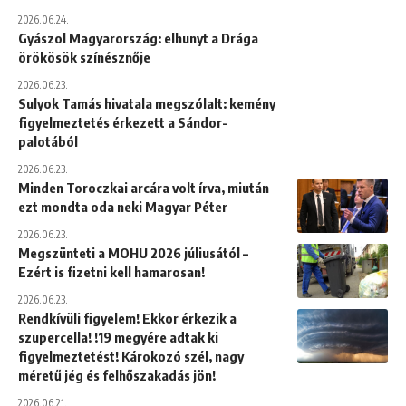
2026.06.24.
Gyászol Magyarország: elhunyt a Drága
örökösök színésznője
2026.06.23.
Sulyok Tamás hivatala megszólalt: kemény
figyelmeztetés érkezett a Sándor-
palotából
2026.06.23.
Minden Toroczkai arcára volt írva, miután
ezt mondta oda neki Magyar Péter
2026.06.23.
Megszünteti a MOHU 2026 júliusától –
Ezért is fizetni kell hamarosan!
2026.06.23.
Rendkívüli figyelem! Ekkor érkezik a
szupercella! !19 megyére adtak ki
figyelmeztetést! Károkozó szél, nagy
méretű jég és felhőszakadás jön!
2026.06.21.